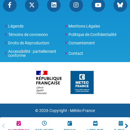
Légende
Mentions Légales
Témoins de connexion
Politique de Confidentialité
Droits de Reproduction
Consentement
Accessibilité : partiellement
Contact
conforme
© 2026 Copyright -
Météo-France