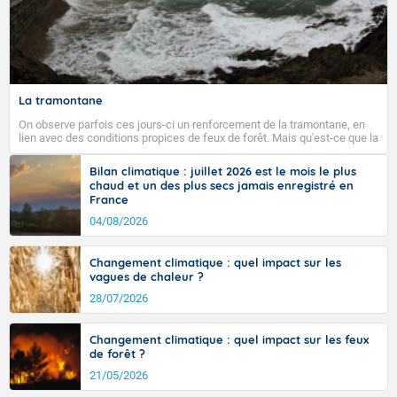
La tramontane
On observe parfois ces jours-ci un renforcement de la tramontane, en
lien avec des conditions propices de feux de forêt. Mais qu'est-ce que la
tramontane ? Quelles sont ses caractéristiques ? La tramontane est un
vent turbulent soufflant de secteur nord-ouest à nord, ou ouest à nord-
Bilan climatique : juillet 2026 est le mois le plus
ouest, dans un secteur qui part du Roussillon à la vallée de l’Aude et à
chaud et un des plus secs jamais enregistré en
l’ouest de l’Hérault. L’étymologie de ce vent vient du latin trasmontanus,
France
signifiant au-delà des monts, en allusion aux régions montagneuses
d’où provient ce vent.
04/08/2026
Changement climatique : quel impact sur les
vagues de chaleur ?
28/07/2026
Changement climatique : quel impact sur les feux
de forêt ?
21/05/2026