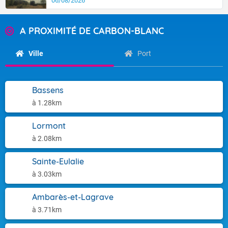
06/08/2026
A PROXIMITÉ DE CARBON-BLANC
Ville
Port
Bassens
à 1.28km
Lormont
à 2.08km
Sainte-Eulalie
à 3.03km
Ambarès-et-Lagrave
à 3.71km