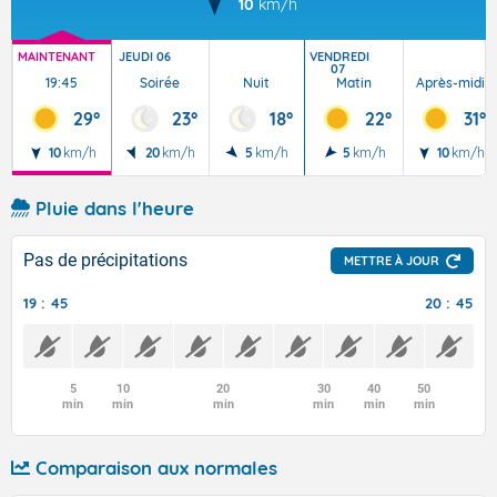
10
km/h
MAINTENANT
JEUDI 06
VENDREDI
07
19:45
Soirée
Nuit
Matin
Après-midi
29°
23°
18°
22°
31°
10
km/h
20
km/h
5
km/h
5
km/h
10
km/h
Pluie dans l'heure
Pas de précipitations
METTRE À JOUR
19 : 45
20 : 45
5
10
20
30
40
50
min
min
min
min
min
min
Comparaison aux normales