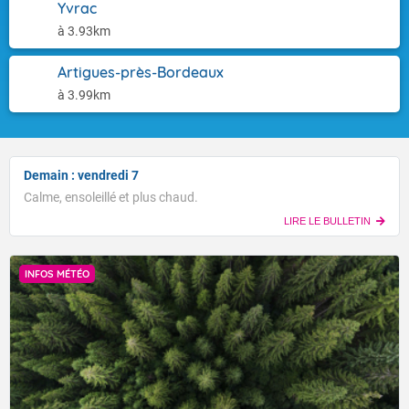
Yvrac
à 3.93km
Artigues-près-Bordeaux
à 3.99km
Demain : vendredi 7
Calme, ensoleillé et plus chaud.
LIRE LE BULLETIN
INFOS MÉTÉO