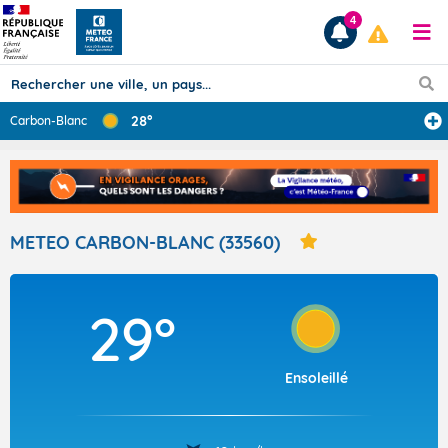
4
28°
Carbon-Blanc
Prévisions
TOUS LES RÉSULTATS
METEO CARBON-BLANC (33560)
Articles
29°
Ensoleillé