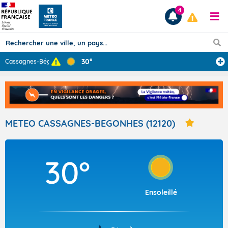
4
30°
Cassagnes-Bégon
...
Prévisions
TOUS LES RÉSULTATS
METEO CASSAGNES-BEGONHES (12120)
Articles
30°
Ensoleillé