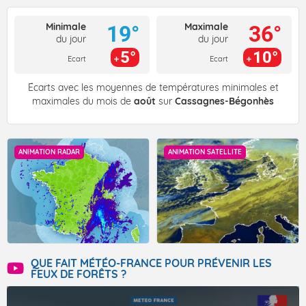
Minimale
Maximale
19°
36°
du jour
du jour
5°
10°
Ecart
Ecart
Écarts avec les moyennes de températures minimales et
maximales du mois de
août
sur
Cassagnes-Bégonhès
ANIMATION RADAR
ANIMATION SATELLITE
QUE FAIT MÉTÉO-FRANCE POUR PRÉVENIR LES
FEUX DE FORÊTS ?