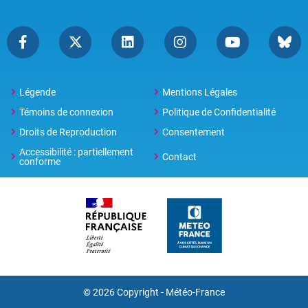
Légende
Mentions Légales
Témoins de connexion
Politique de Confidentialité
Droits de Reproduction
Consentement
Accessibilité : partiellement
Contact
conforme
© 2026 Copyright -
Météo-France