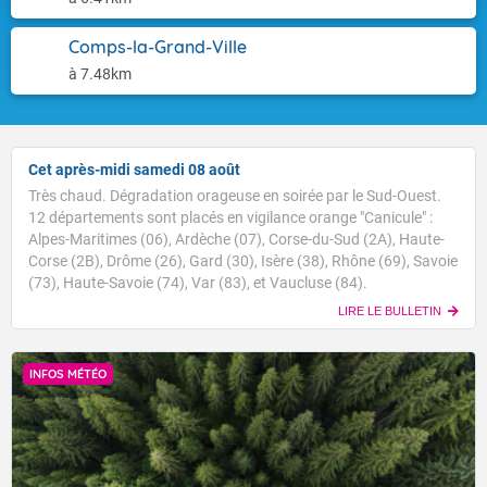
Comps-la-Grand-Ville
à 7.48km
Cet après-midi samedi 08 août
Très chaud. Dégradation orageuse en soirée par le Sud-Ouest.
12 départements sont placés en vigilance orange "Canicule" :
Alpes-Maritimes (06), Ardèche (07), Corse-du-Sud (2A), Haute-
Corse (2B), Drôme (26), Gard (30), Isère (38), Rhône (69), Savoie
(73), Haute-Savoie (74), Var (83), et Vaucluse (84).
LIRE LE BULLETIN
INFOS MÉTÉO