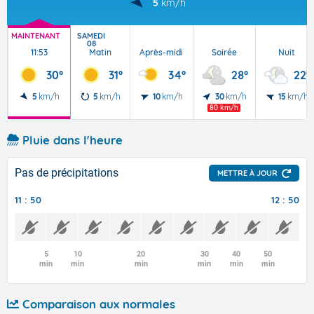
5
km/h
MAINTENANT
SAMEDI
08
11:53
Matin
Après-midi
Soirée
Nuit
30°
31°
34°
28°
22°
5
km/h
5
km/h
10
km/h
30
km/h
15
km/h
80 km/h
Pluie dans l'heure
Pas de précipitations
METTRE À JOUR
11 : 50
12 : 50
5
10
20
30
40
50
min
min
min
min
min
min
Comparaison aux normales