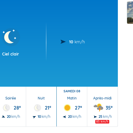
t Futuna
oid
10
km/h
Ciel clair
SAMEDI 08
Soirée
Nuit
Matin
Après-midi
Soi
28°
21°
27°
35°
20
km/h
10
km/h
20
km/h
25
km/h
20
85 km/h
70 