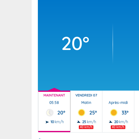
Wallis e
Grand fr
20°
MAINTENANT
VENDREDI 07
05:58
Matin
Après-midi
20°
25°
33°
10
km/h
25
km/h
20
km/h
40 km/h
40 km/h