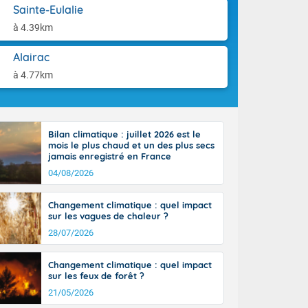
ttoral l'après-
aison.
Sainte-Eulalie
n général, 14
à 4.39km
r
sse, il fait
Alairac
ouvent 30 à 35
à 4.77km
Bilan climatique : juillet 2026 est le
mois le plus chaud et un des plus secs
jamais enregistré en France
04/08/2026
Changement climatique : quel impact
sur les vagues de chaleur ?
28/07/2026
Changement climatique : quel impact
sur les feux de forêt ?
21/05/2026