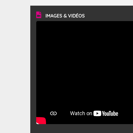
turbulent et généralement sec, pouvant souffler à une
vitesse moyenne de 50 km/h et atteindre 80 à 100 km/h
en rafales, parfois davantage. Il parcourt la basse vallée
du Rhône et la Provence et envahit le littoral
IMAGES & VIDÉOS
méditerranéen à partir de la Camargue.