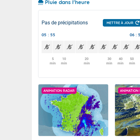
Pluie dans l'heure
Pas de précipitations
METTRE À JOUR
05 : 55
06 : 
5
10
20
30
40
50
min
min
min
min
min
min
ANIMATION RADAR
ANIMATION 