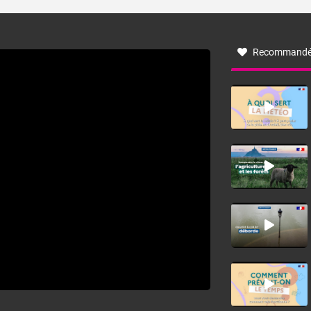
turbulent soufflant de secteur nord-ouest à nord, ou ouest
à nord-ouest, dans un secteur qui part du Roussillon à la
vallée de l’Aude et à l’ouest de l’Hérault. L’étymologie de
ce vent vient du latin trasmontanus, signifiant au-delà des
monts, en allusion aux régions montagneuses d’où
Recommandé
provient ce vent.