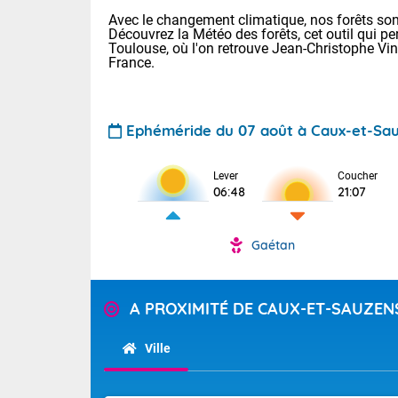
Avec le changement climatique, nos forêts sont
Découvrez la Météo des forêts, cet outil qui pe
Toulouse, où l'on retrouve Jean-Christophe Vi
France.
Ephéméride du 07 août à Caux-et-Sa
Lever
Coucher
Voici les tem
06:48
21:07
28 Lyon : 31 
: 27 Nancy : 
31 Lille : 26 
Gaétan
TENDANCE P
Aujourd'hui :
Pour la sema
Calme, enso
A PROXIMITÉ DE CAUX-ET-SAUZEN
Cette semain
La journée s'
temps devrait 
Ville
territoire. O
Tendance des
pyrénéennes, l
2026 :
alors que la 