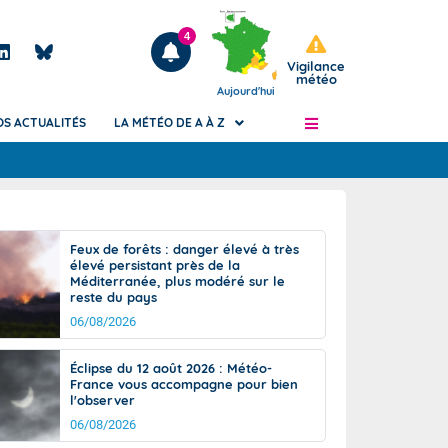
4
Vigilance
météo
Aujourd'hui
OS ACTUALITÉS
LA MÉTÉO DE A À Z
Articles
ngers
Feux de forêts : danger élevé à très
Phénomènes dangereux de J+2 à J+7
élevé persistant près de la
civile
Méditerranée, plus modéré sur le
Avertissement pluies intenses à l'échelle
reste du pays
des communes (Apic)
és
06/08/2026
Bulletins Marine
ateur de
Bulletins d'estimation du risque
Éclipse du 12 août 2026 : Météo-
d'avalanche
France vous accompagne pour bien
-pompier
l'observer
Météo des forêts
06/08/2026
Vigicrues