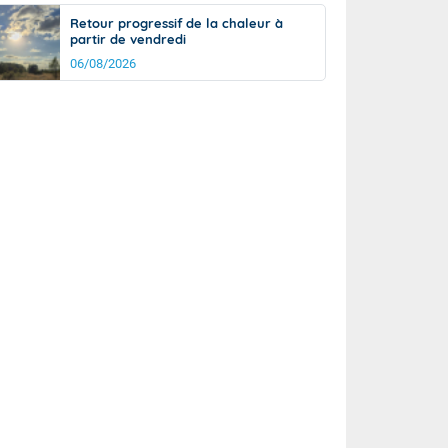
Retour progressif de la chaleur à
partir de vendredi
06/08/2026
rée
Nuit
28°
23°
km/h
20
km/h
km/h