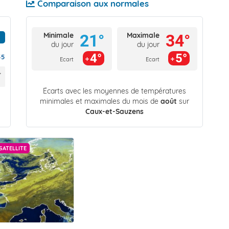
Comparaison aux normales
Minimale
Maximale
21°
34°
du jour
du jour
4°
5°
55
Ecart
Ecart
Écarts avec les moyennes de températures
minimales et maximales du mois de
août
sur
Caux-et-Sauzens
SATELLITE