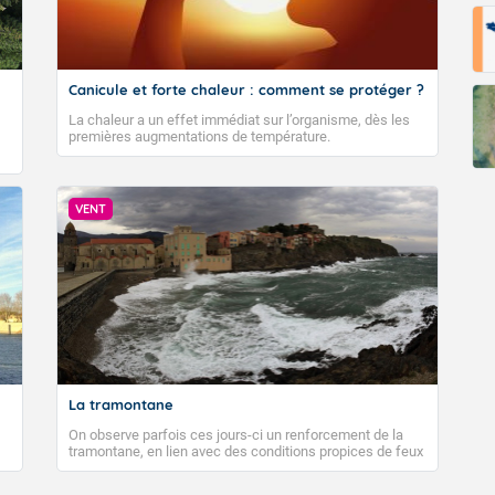
Canicule et forte chaleur : comment se protéger ?
La chaleur a un effet immédiat sur l’organisme, dès les
premières augmentations de température.
VENT
La tramontane
On observe parfois ces jours-ci un renforcement de la
tramontane, en lien avec des conditions propices de feux
de forêt. Mais qu'est-ce que la tramontane ? Quelles sont
ses caractéristiques ? La tramontane est un vent