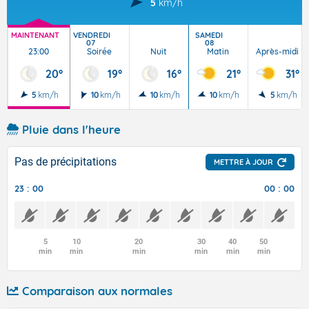
5
km/h
MAINTENANT
VENDREDI
SAMEDI
07
08
23:00
Soirée
Nuit
Matin
Après-midi
20°
19°
16°
21°
31°
5
km/h
10
km/h
10
km/h
10
km/h
5
km/h
Pluie dans l'heure
Pas de précipitations
METTRE À JOUR
23 : 00
00 : 00
5
10
20
30
40
50
min
min
min
min
min
min
Comparaison aux normales