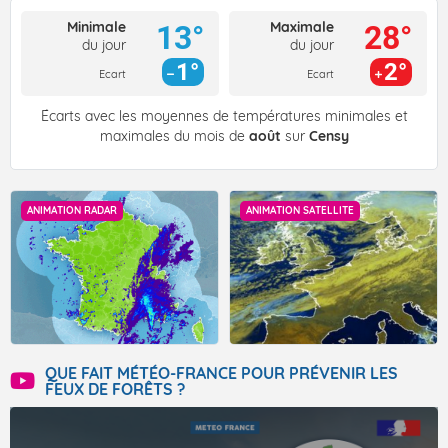
Minimale
Maximale
13°
28°
du jour
du jour
1°
2°
Ecart
Ecart
Écarts avec les moyennes de températures minimales et
maximales du mois de
août
sur
Censy
ANIMATION RADAR
ANIMATION SATELLITE
QUE FAIT MÉTÉO-FRANCE POUR PRÉVENIR LES
FEUX DE FORÊTS ?