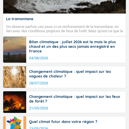
La tramontane
On observe parfois ces jours-ci un renforcement de la tramontane, en
lien avec des conditions propices de feux de forêt. Mais qu'est-ce que la
tramontane ? Quelles sont ses caractéristiques ? La tramontane est un
vent turbulent soufflant de secteur nord-ouest à nord, ou ouest à nord-
Bilan climatique : juillet 2026 est le mois le plus
ouest, dans un secteur qui part du Roussillon à la vallée de l’Aude et à
chaud et un des plus secs jamais enregistré en
l’ouest de l’Hérault. L’étymologie de ce vent vient du latin trasmontanus,
France
signifiant au-delà des monts, en allusion aux régions montagneuses
d’où provient ce vent.
04/08/2026
Changement climatique : quel impact sur les
vagues de chaleur ?
28/07/2026
Changement climatique : quel impact sur les feux
de forêt ?
21/05/2026
Quel climat futur dans votre région ?
13/05/2026