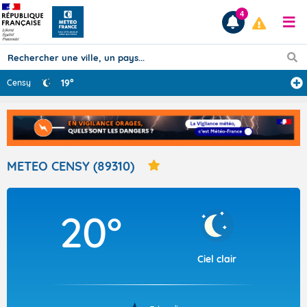
4
19°
Censy
Prévisions
TOUS LES RÉSULTATS
METEO CENSY (89310)
Articles
20°
Ciel clair