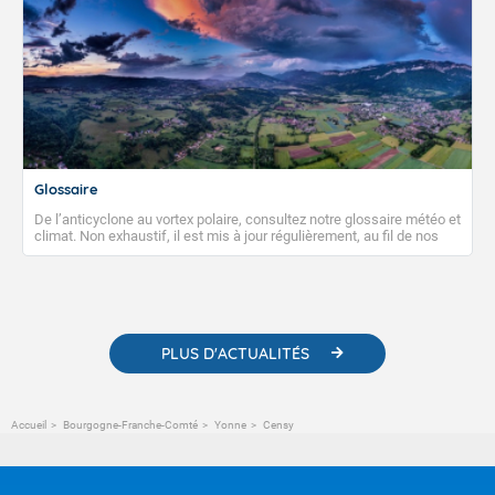
Glossaire
De l’anticyclone au vortex polaire, consultez notre glossaire météo et
climat. Non exhaustif, il est mis à jour régulièrement, au fil de nos
publications. Vous y trouverez également des liens utiles vers nos
contenus pédagogiques concernant les phénomènes
météorologiques et des informations scientifiques sur le
changement climatique.
PLUS D'ACTUALITÉS
Accueil
Bourgogne-Franche-Comté
Yonne
Censy