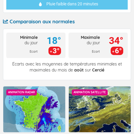
Pluie faible
dans 20 minutes
Comparaison aux normales
Minimale
Maximale
18°
34°
du jour
du jour
3°
6°
Ecart
Ecart
Écarts avec les moyennes de températures minimales et
maximales du mois de
août
sur
Cercié
ANIMATION RADAR
ANIMATION SATELLITE