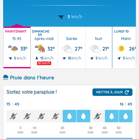
5
km/h
MAINTENANT
DIMANCHE
LUNDI 10
09
15:45
Après-midi
Soirée
Nuit
Matin
33°
32°
27°
21°
26°
5
km/h
15
km/h
10
km/h
5
km/h
5
km/h
60 km/h
Pluie dans l'heure
Sortez votre parapluie !
METTRE À JOUR
15 : 45
16 : 45
5
10
20
30
40
50
min
min
min
min
min
min