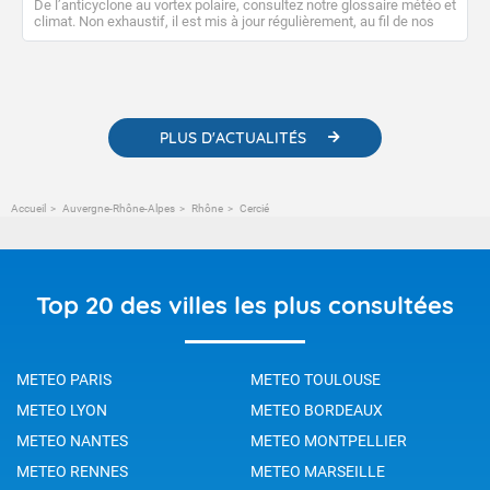
De l’anticyclone au vortex polaire, consultez notre glossaire météo et
climat. Non exhaustif, il est mis à jour régulièrement, au fil de nos
publications. Vous y trouverez également des liens utiles vers nos
contenus pédagogiques concernant les phénomènes
météorologiques et des informations scientifiques sur le
changement climatique.
PLUS D'ACTUALITÉS
Accueil
Auvergne-Rhône-Alpes
Rhône
Cercié
Top 20 des villes les plus consultées
METEO PARIS
METEO TOULOUSE
METEO LYON
METEO BORDEAUX
METEO NANTES
METEO MONTPELLIER
METEO RENNES
METEO MARSEILLE