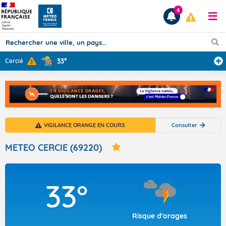
4
33°
Cercié
Prévisions
TOUS LES RÉSULTATS
VIGILANCE ORANGE EN COURS
Consulter
Articles
METEO CERCIE (69220)
33°
Risque d'orages