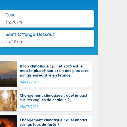
-France jusque
aison.
sur la Corse.
des Pyrénées,
Cusy
. En marge de
à 2.78km
rection de la
di. En soirée,
Saint-Offenge-Dessous
 sur
e thermomètre
à 4.16km
squ'à 22 à 24,
culier, sur le
, hors côtes
nt 38 ou 39
Bilan climatique : juillet 2026 est le
mois le plus chaud et un des plus secs
jamais enregistré en France
04/08/2026
Changement climatique : quel impact
sur les vagues de chaleur ?
28/07/2026
Changement climatique : quel impact
sur les feux de forêt ?