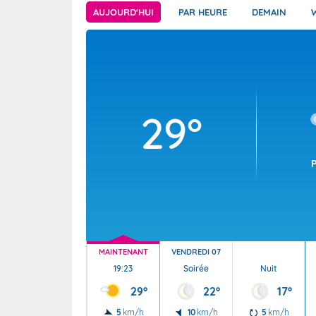
Wallis e
Grand fr
AUJOURD'HUI
PAR HEURE
DEMAIN
29°
MAINTENANT
VENDREDI 07
19:23
Soirée
Nuit
29°
22°
17°
5
km/h
10
km/h
5
km/h