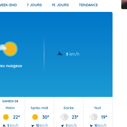
t Futuna
oid
WEEK-END
7 JOURS
15 JOURS
TENDANCE
5
km/h
Peu nuageux
SAMEDI 08
Matin
Après-midi
Soirée
Nuit
22°
30°
23°
19°
5
km/h
10
km/h
5
km/h
10
km/h