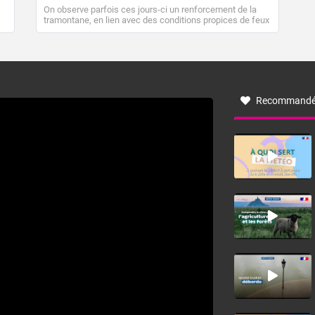
On observe parfois ces jours-ci un renforcement de la
tramontane, en lien avec des conditions propices de feux
de forêt. Mais qu'est-ce que la tramontane ? Quelles sont
ses caractéristiques ? La tramontane est un vent
turbulent soufflant de secteur nord-ouest à nord, ou ouest
à nord-ouest, dans un secteur qui part du Roussillon à la
vallée de l’Aude et à l’ouest de l’Hérault. L’étymologie de
ce vent vient du latin trasmontanus, signifiant au-delà des
monts, en allusion aux régions montagneuses d’où
Recommandé
provient ce vent.