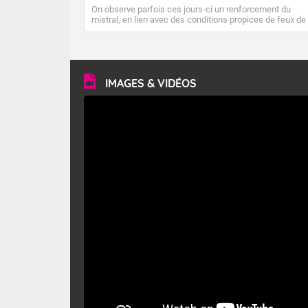
On observe parfois ces jours-ci un renforcement du
mistral, en lien avec des conditions propices de feux de
forêt. Mais qu'est-ce que le mistral ? Quelles sont ses
caractéristiques ? Le mistral est un vent régional,
turbulent et généralement sec, pouvant souffler à une
vitesse moyenne de 50 km/h et atteindre 80 à 100 km/h
en rafales, parfois davantage. Il parcourt la basse vallée
du Rhône et la Provence et envahit le littoral
IMAGES & VIDÉOS
méditerranéen à partir de la Camargue.