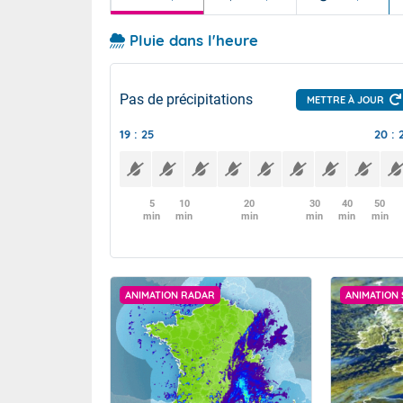
Pluie dans l'heure
Pas de précipitations
METTRE À JOUR
19 : 25
20 : 
5
10
20
30
40
50
min
min
min
min
min
min
ANIMATION RADAR
ANIMATION 