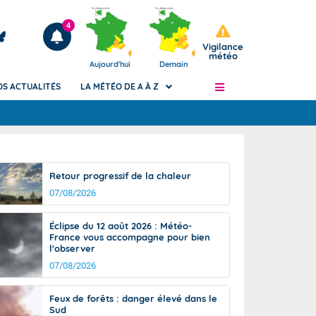
4
Vigilance
météo
Aujourd'hui
Demain
OS ACTUALITÉS
LA MÉTÉO DE A À Z
Articles
ngers
Retour progressif de la chaleur
Phénomènes dangereux de J+2 à J+7
07/08/2026
civile
Avertissement pluies intenses à l'échelle
des communes (Apic)
és
Éclipse du 12 août 2026 : Météo-
Bulletins Marine
France vous accompagne pour bien
l'observer
ateur de
Bulletins d'estimation du risque
d'avalanche
07/08/2026
-pompier
Météo des forêts
Feux de forêts : danger élevé dans le
Vigicrues
Sud