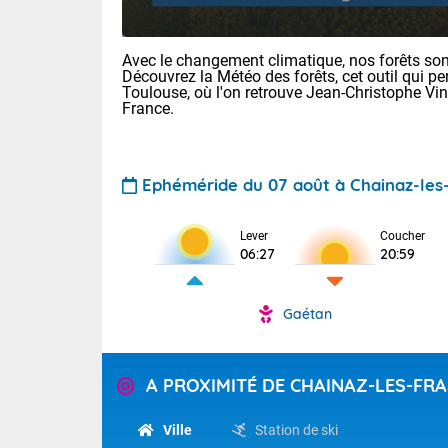
Avec le changement climatique, nos forêts sont
Découvrez la Météo des forêts, cet outil qui pe
Toulouse, où l'on retrouve Jean-Christophe Vi
France.
Ephéméride du 07 août à Chainaz-les
Voici les tem
22/14 Paris :
Clermont-Fd :
Lever
Coucher
Limoges : 29/
06:27
20:59
Lille : 25/15
TENDANCE P
Demain same
Gaétan
Pour la sema
Très chaud
samedi, 12
Au niveau du 
températures 
Alpes-Marit
A PROXIMITÉ DE CHAINAZ-LES-FR
Drôme (26),
Tendance des
(74), Var (8
2026 :
Ville
Station de ski