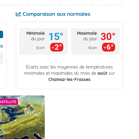
Comparaison aux normales
Minimale
Maximale
15°
30°
du jour
du jour
2°
6°
25
Ecart
Ecart
Écarts avec les moyennes de températures
minimales et maximales du mois de
août
sur
Chainaz-les-Frasses
SATELLITE