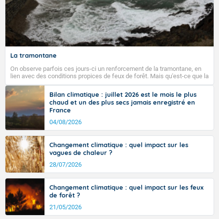
La tramontane
On observe parfois ces jours-ci un renforcement de la tramontane, en
lien avec des conditions propices de feux de forêt. Mais qu'est-ce que la
tramontane ? Quelles sont ses caractéristiques ? La tramontane est un
vent turbulent soufflant de secteur nord-ouest à nord, ou ouest à nord-
Bilan climatique : juillet 2026 est le mois le plus
ouest, dans un secteur qui part du Roussillon à la vallée de l’Aude et à
chaud et un des plus secs jamais enregistré en
l’ouest de l’Hérault. L’étymologie de ce vent vient du latin trasmontanus,
France
signifiant au-delà des monts, en allusion aux régions montagneuses
d’où provient ce vent.
04/08/2026
Changement climatique : quel impact sur les
vagues de chaleur ?
28/07/2026
Changement climatique : quel impact sur les feux
de forêt ?
21/05/2026