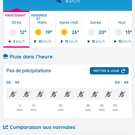
5
km/h
MAINTENANT
VENDREDI
07
03:46
Matin
Après-midi
Soirée
Nuit
12°
19°
26°
20°
13°
5
km/h
10
km/h
15
km/h
15
km/h
10
km/h
Pluie dans l'heure
Pas de précipitations
METTRE À JOUR
03 : 45
04 : 45
5
10
20
30
40
50
min
min
min
min
min
min
Comparaison aux normales