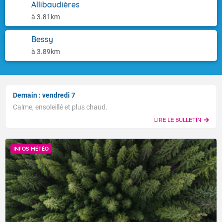
Allibaudières
à 3.81km
Bessy
à 3.89km
Demain : vendredi 7
Calme, ensoleillé et plus chaud.
LIRE LE BULLETIN
INFOS MÉTÉO