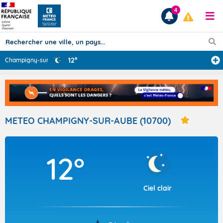
4
12°
Champigny-sur-A
...
Prévisions
TOUS LES RÉSULTATS
METEO CHAMPIGNY-SUR-AUBE (10700)
Articles
12°
Ciel clair