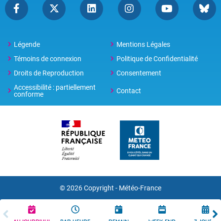
Légende
Mentions Légales
Témoins de connexion
Politique de Confidentialité
Droits de Reproduction
Consentement
Accessibilité : partiellement
Contact
conforme
© 2026 Copyright -
Météo-France