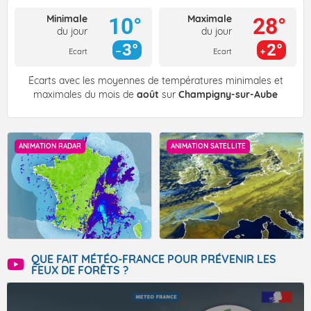
Minimale
Maximale
10°
28°
du jour
du jour
3°
2°
Ecart
Ecart
Écarts avec les moyennes de températures minimales et
maximales du mois de
août
sur
Champigny-sur-Aube
ANIMATION RADAR
ANIMATION SATELLITE
QUE FAIT MÉTÉO-FRANCE POUR PRÉVENIR LES
FEUX DE FORÊTS ?