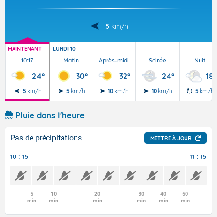
5
km/h
MAINTENANT
LUNDI 10
10:17
Matin
Après-midi
Soirée
Nuit
24°
30°
32°
24°
18°
5
km/h
5
km/h
10
km/h
10
km/h
5
km/h
Pluie dans l'heure
Pas de précipitations
METTRE À JOUR
10 : 15
11 : 15
5
10
20
30
40
50
min
min
min
min
min
min