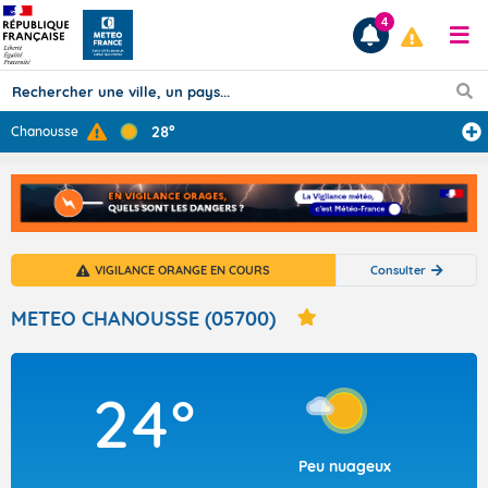
4
28°
Chanousse
Prévisions
TOUS LES RÉSULTATS
VIGILANCE ORANGE EN COURS
Consulter
Articles
METEO CHANOUSSE (05700)
24°
Peu nuageux