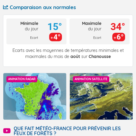
Comparaison aux normales
Minimale
Maximale
15°
34°
du jour
du jour
4°
6°
Ecart
Ecart
Écarts avec les moyennes de températures minimales et
maximales du mois de
août
sur
Chanousse
ANIMATION RADAR
ANIMATION SATELLITE
QUE FAIT MÉTÉO-FRANCE POUR PRÉVENIR LES
FEUX DE FORÊTS ?