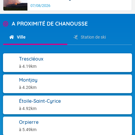
07/08/2026
A PROXIMITÉ DE CHANOUSSE
Ville
Station de ski
Trescléoux
à 4.19km
Montjay
à 4.20km
Étoile-Saint-Cyrice
à 4.92km
Orpierre
à 5.49km