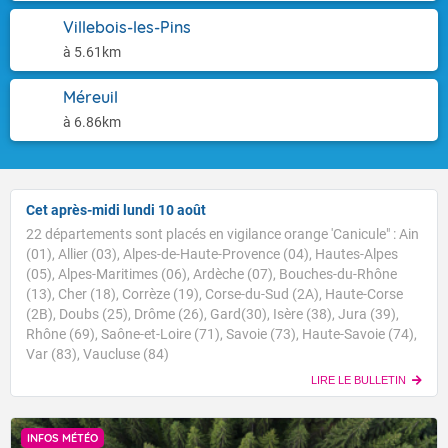
Villebois-les-Pins
à 5.61km
Méreuil
à 6.86km
Cet après-midi lundi 10 août
22 départements sont placés en vigilance orange 'Canicule" : Ain
(01), Allier (03), Alpes-de-Haute-Provence (04), Hautes-Alpes
(05), Alpes-Maritimes (06), Ardèche (07), Bouches-du-Rhône
(13), Cher (18), Corrèze (19), Corse-du-Sud (2A), Haute-Corse
(2B), Doubs (25), Drôme (26), Gard(30), Isère (38), Jura (39),
Rhône (69), Saône-et-Loire (71), Savoie (73), Haute-Savoie (74),
Var (83), Vaucluse (84)
LIRE LE BULLETIN
INFOS MÉTÉO