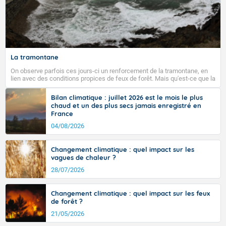
La tramontane
On observe parfois ces jours-ci un renforcement de la tramontane, en
lien avec des conditions propices de feux de forêt. Mais qu'est-ce que la
tramontane ? Quelles sont ses caractéristiques ? La tramontane est un
vent turbulent soufflant de secteur nord-ouest à nord, ou ouest à nord-
Bilan climatique : juillet 2026 est le mois le plus
ouest, dans un secteur qui part du Roussillon à la vallée de l’Aude et à
chaud et un des plus secs jamais enregistré en
l’ouest de l’Hérault. L’étymologie de ce vent vient du latin trasmontanus,
France
signifiant au-delà des monts, en allusion aux régions montagneuses
d’où provient ce vent.
04/08/2026
Changement climatique : quel impact sur les
vagues de chaleur ?
28/07/2026
Changement climatique : quel impact sur les feux
de forêt ?
21/05/2026