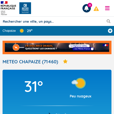
4
29°
Chapaize
Prévisions
TOUS LES RÉSULTATS
METEO CHAPAIZE (71460)
Articles
31°
Peu nuageux