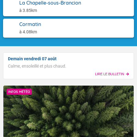
La Chapelle-sous-Brancion
à 3.85km
Cormatin
à 4.08km
Demain vendredi 07 août
Calme, ensoleillé et plus chaud.
LIRE LE BULLETIN
INFOS MÉTÉO