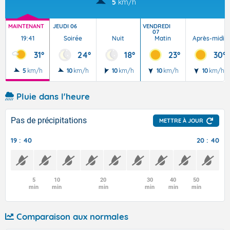
5
km/h
MAINTENANT
JEUDI 06
VENDREDI
07
19:41
Soirée
Nuit
Matin
Après-midi
31°
24°
18°
23°
30°
5
km/h
10
km/h
10
km/h
10
km/h
10
km/h
Pluie dans l'heure
Pas de précipitations
METTRE À JOUR
19 : 40
20 : 40
5
10
20
30
40
50
min
min
min
min
min
min
Comparaison aux normales