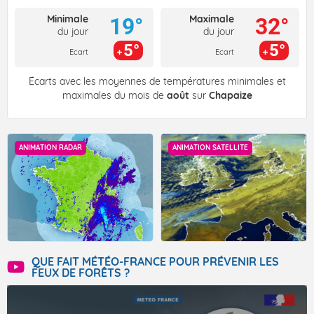
Minimale
Maximale
19°
32°
du jour
du jour
5°
5°
Ecart
Ecart
Écarts avec les moyennes de températures minimales et
maximales du mois de
août
sur
Chapaize
ANIMATION RADAR
ANIMATION SATELLITE
QUE FAIT MÉTÉO-FRANCE POUR PRÉVENIR LES
FEUX DE FORÊTS ?