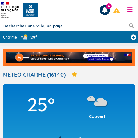
4
29°
Charmé
Prévisions
TOUS LES RÉSULTATS
METEO CHARME (16140)
Articles
25°
Couvert