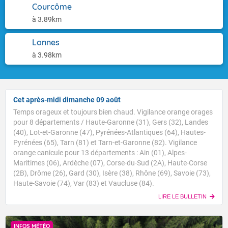
Courcôme
à 3.89km
Lonnes
à 3.98km
Cet après-midi dimanche 09 août
Temps orageux et toujours bien chaud. Vigilance orange orages
pour 8 départements / Haute-Garonne (31), Gers (32), Landes
(40), Lot-et-Garonne (47), Pyrénées-Atlantiques (64), Hautes-
Pyrénées (65), Tarn (81) et Tarn-et-Garonne (82). Vigilance
orange canicule pour 13 départements : Ain (01), Alpes-
Maritimes (06), Ardèche (07), Corse-du-Sud (2A), Haute-Corse
(2B), Drôme (26), Gard (30), Isère (38), Rhône (69), Savoie (73),
Haute-Savoie (74), Var (83) et Vaucluse (84).
LIRE LE BULLETIN
INFOS MÉTÉO