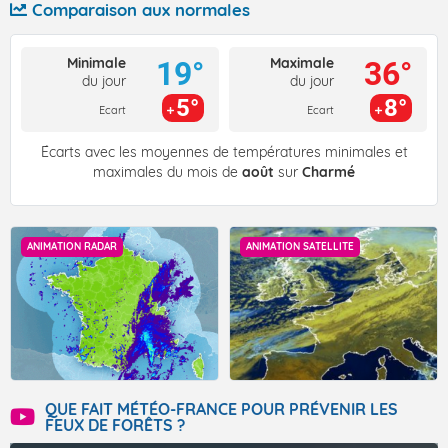
Comparaison aux normales
Minimale
Maximale
19°
36°
du jour
du jour
5°
8°
Ecart
Ecart
Écarts avec les moyennes de températures minimales et
maximales du mois de
août
sur
Charmé
ANIMATION RADAR
ANIMATION SATELLITE
QUE FAIT MÉTÉO-FRANCE POUR PRÉVENIR LES
FEUX DE FORÊTS ?