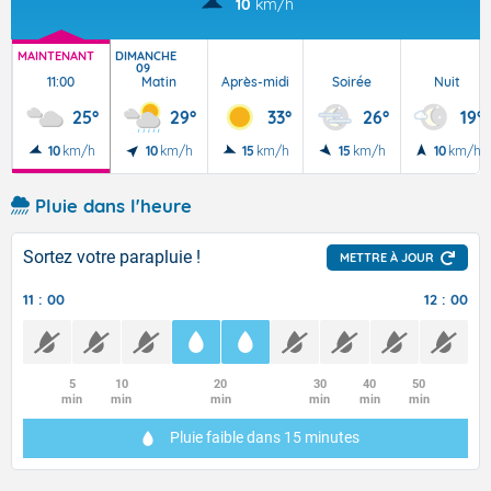
10
km/h
MAINTENANT
DIMANCHE
09
11:00
Matin
Après-midi
Soirée
Nuit
25°
29°
33°
26°
19°
10
km/h
10
km/h
15
km/h
15
km/h
10
km/h
Pluie dans l'heure
Sortez votre parapluie !
METTRE À JOUR
11 : 00
12 : 00
5
10
20
30
40
50
min
min
min
min
min
min
Pluie faible
dans 15 minutes