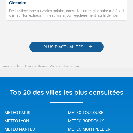
Glossaire
De l’anticyclone au vortex polaire, consultez notre glossaire météo et
climat. Non exhaustif, il est mis à jour régulièrement, au fil de nos
publications. Vous y trouverez également des liens utiles vers nos
contenus pédagogiques concernant les phénomènes
météorologiques et des informations scientifiques sur le
changement climatique.
PLUS D'ACTUALITÉS
Accueil
Île-de-France
Seine-et-Marne
Charmentray
Top 20 des villes les plus consultées
METEO PARIS
METEO TOULOUSE
METEO LYON
METEO BORDEAUX
METEO NANTES
METEO MONTPELLIER