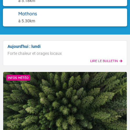
à 5.18km
Mathons
à 5.30km
Aujourd'hui : lundi
Forte chaleur et orages locaux
LIRE LE BULLETIN
INFOS MÉTÉO