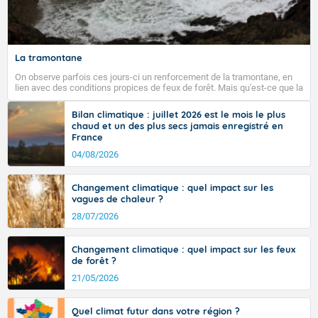
Fermer
La tramontane
On observe parfois ces jours-ci un renforcement de la tramontane, en
lien avec des conditions propices de feux de forêt. Mais qu'est-ce que la
tramontane ? Quelles sont ses caractéristiques ? La tramontane est un
vent turbulent soufflant de secteur nord-ouest à nord, ou ouest à nord-
Bilan climatique : juillet 2026 est le mois le plus
ouest, dans un secteur qui part du Roussillon à la vallée de l’Aude et à
chaud et un des plus secs jamais enregistré en
l’ouest de l’Hérault. L’étymologie de ce vent vient du latin trasmontanus,
France
signifiant au-delà des monts, en allusion aux régions montagneuses
d’où provient ce vent.
04/08/2026
Changement climatique : quel impact sur les
vagues de chaleur ?
28/07/2026
Changement climatique : quel impact sur les feux
de forêt ?
21/05/2026
Quel climat futur dans votre région ?