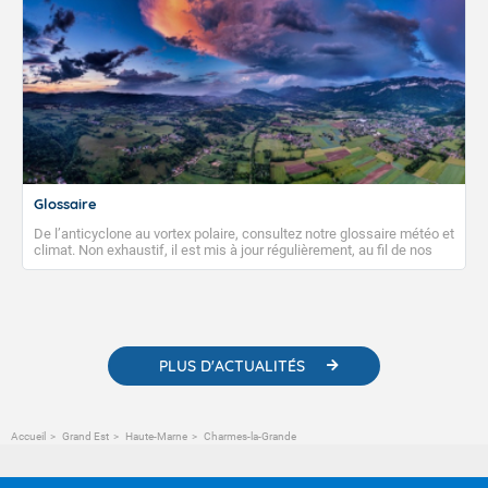
Glossaire
De l’anticyclone au vortex polaire, consultez notre glossaire météo et
climat. Non exhaustif, il est mis à jour régulièrement, au fil de nos
publications. Vous y trouverez également des liens utiles vers nos
contenus pédagogiques concernant les phénomènes
météorologiques et des informations scientifiques sur le
changement climatique.
PLUS D'ACTUALITÉS
Accueil
Grand Est
Haute-Marne
Charmes-la-Grande