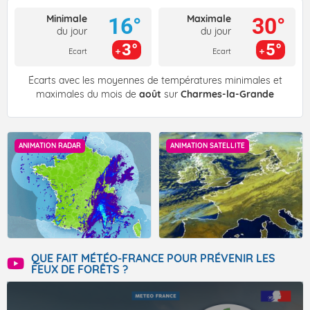
Minimale
Maximale
16°
30°
du jour
du jour
3°
5°
Ecart
Ecart
Écarts avec les moyennes de températures minimales et
maximales du mois de
août
sur
Charmes-la-Grande
ANIMATION RADAR
ANIMATION SATELLITE
QUE FAIT MÉTÉO-FRANCE POUR PRÉVENIR LES
FEUX DE FORÊTS ?