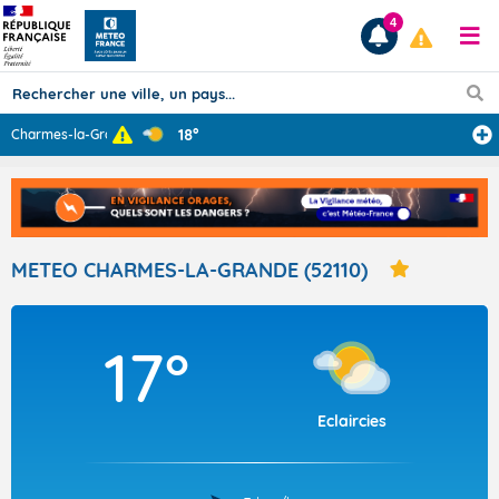
4
18°
Charmes-la-Gran
...
Prévisions
TOUS LES RÉSULTATS
METEO CHARMES-LA-GRANDE (52110)
Articles
17°
Eclaircies