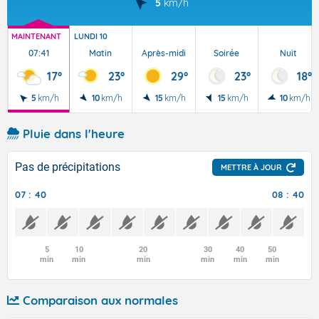
5
km/h
MAINTENANT
LUNDI 10
07:41
Matin
Après-midi
Soirée
Nuit
17°
23°
29°
23°
18°
5
km/h
10
km/h
15
km/h
15
km/h
10
km/h
Pluie dans l'heure
Pas de précipitations
METTRE À JOUR
07 : 40
08 : 40
5
10
20
30
40
50
min
min
min
min
min
min
Comparaison aux normales