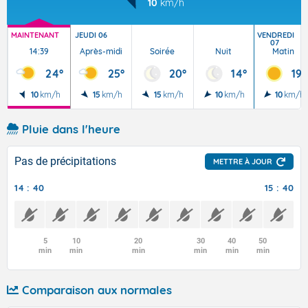
10
km/h
MAINTENANT
JEUDI 06
VENDREDI
07
14:39
Après-midi
Soirée
Nuit
Matin
24°
25°
20°
14°
19°
10
km/h
15
km/h
15
km/h
10
km/h
10
km/h
Pluie dans l'heure
Pas de précipitations
METTRE À JOUR
14 : 40
15 : 40
5
10
20
30
40
50
min
min
min
min
min
min
Comparaison aux normales