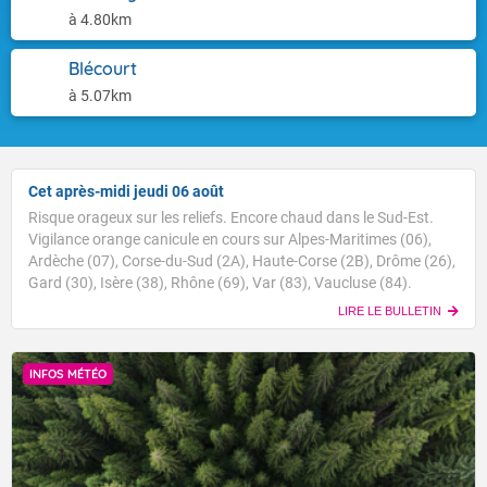
à 4.80km
Blécourt
à 5.07km
Cet après-midi jeudi 06 août
Risque orageux sur les reliefs. Encore chaud dans le Sud-Est.
Vigilance orange canicule en cours sur Alpes-Maritimes (06),
Ardèche (07), Corse-du-Sud (2A), Haute-Corse (2B), Drôme (26),
Gard (30), Isère (38), Rhône (69), Var (83), Vaucluse (84).
LIRE LE BULLETIN
INFOS MÉTÉO