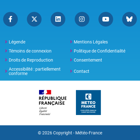
Légende
Mentions Légales
Témoins de connexion
Politique de Confidentialité
Droits de Reproduction
Consentement
Accessibilité : partiellement
Contact
conforme
© 2026 Copyright -
Météo-France