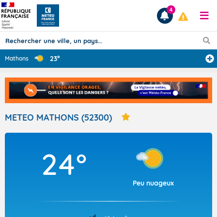
4
23°
Mathons
Prévisions
TOUS LES RÉSULTATS
METEO MATHONS (52300)
Articles
24°
Peu nuageux