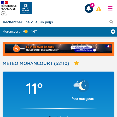
4
14°
Morancourt
Prévisions
TOUS LES RÉSULTATS
METEO MORANCOURT (52110)
Articles
11°
Peu nuageux