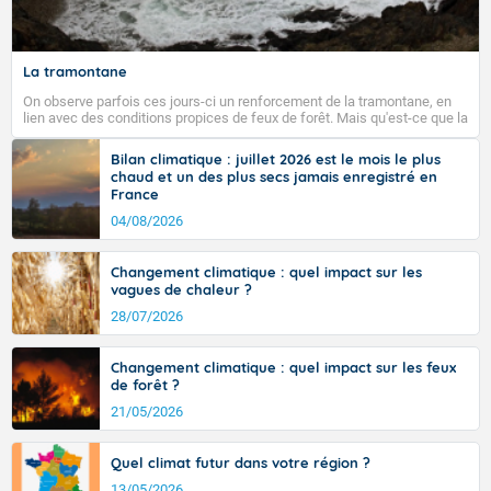
La tramontane
On observe parfois ces jours-ci un renforcement de la tramontane, en
lien avec des conditions propices de feux de forêt. Mais qu'est-ce que la
tramontane ? Quelles sont ses caractéristiques ? La tramontane est un
vent turbulent soufflant de secteur nord-ouest à nord, ou ouest à nord-
Bilan climatique : juillet 2026 est le mois le plus
ouest, dans un secteur qui part du Roussillon à la vallée de l’Aude et à
chaud et un des plus secs jamais enregistré en
l’ouest de l’Hérault. L’étymologie de ce vent vient du latin trasmontanus,
France
signifiant au-delà des monts, en allusion aux régions montagneuses
d’où provient ce vent.
04/08/2026
Changement climatique : quel impact sur les
vagues de chaleur ?
28/07/2026
Changement climatique : quel impact sur les feux
de forêt ?
21/05/2026
Quel climat futur dans votre région ?
13/05/2026