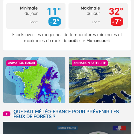
Minimale
Maximale
11°
32°
du jour
du jour
2°
7°
Ecart
Ecart
Écarts avec les moyennes de températures minimales et
maximales du mois de
août
sur
Morancourt
ANIMATION RADAR
ANIMATION SATELLITE
QUE FAIT MÉTÉO-FRANCE POUR PRÉVENIR LES
FEUX DE FORÊTS ?