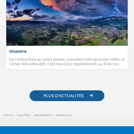
Glossaire
De l’anticyclone au vortex polaire, consultez notre glossaire météo et
climat. Non exhaustif, il est mis à jour régulièrement, au fil de nos
publications. Vous y trouverez également des liens utiles vers nos
contenus pédagogiques concernant les phénomènes
météorologiques et des informations scientifiques sur le
changement climatique.
PLUS D'ACTUALITÉS
Accueil
Grand Est
Haute-Marne
Morancourt