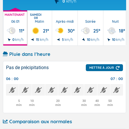
0
km/h
MAINTENANT
SAMEDI
08
06:01
Matin
Après-midi
Soirée
Nuit
11°
21°
30°
25°
18°
0
km/h
15
km/h
5
km/h
10
km/h
10
km/h
Pluie dans l'heure
Pas de précipitations
METTRE À JOUR
06 : 00
07 : 00
5
10
20
30
40
50
min
min
min
min
min
min
Comparaison aux normales