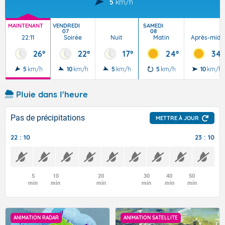
5
km/h
MAINTENANT
VENDREDI
SAMEDI
07
08
22:11
Soirée
Nuit
Matin
Après-midi
26°
22°
17°
24°
34°
5
km/h
10
km/h
5
km/h
5
km/h
10
km/h
Pluie dans l'heure
Pas de précipitations
METTRE À JOUR
22 : 10
23 : 10
5
10
20
30
40
50
min
min
min
min
min
min
ANIMATION RADAR
ANIMATION SATELLITE