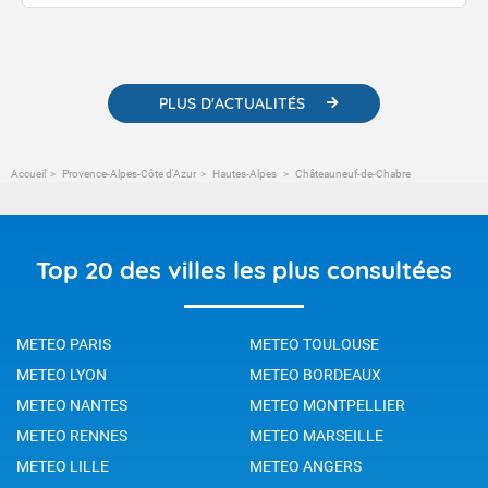
publications. Vous y trouverez également des liens utiles vers nos
contenus pédagogiques concernant les phénomènes
météorologiques et des informations scientifiques sur le
changement climatique.
PLUS D'ACTUALITÉS
Accueil
Provence-Alpes-Côte d'Azur
Hautes-Alpes
Châteauneuf-de-Chabre
Top 20 des villes les plus consultées
METEO PARIS
METEO TOULOUSE
METEO LYON
METEO BORDEAUX
METEO NANTES
METEO MONTPELLIER
METEO RENNES
METEO MARSEILLE
METEO LILLE
METEO ANGERS