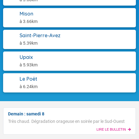
Mison
à 3.66km
Saint-Pierre-Avez
à 5.39km
Upaix
à 5.93km
Le Poët
à 6.24km
Demain : samedi 8
Très chaud. Dégradation orageuse en soirée par le Sud-Ouest
LIRE LE BULLETIN