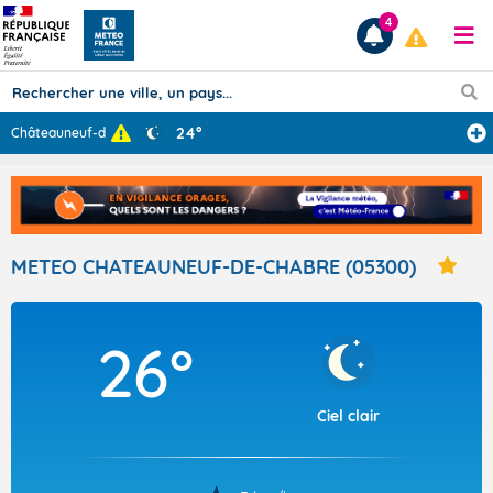
4
24°
Châteauneuf-de-
...
Prévisions
TOUS LES RÉSULTATS
METEO CHATEAUNEUF-DE-CHABRE (05300)
Articles
26°
Ciel clair