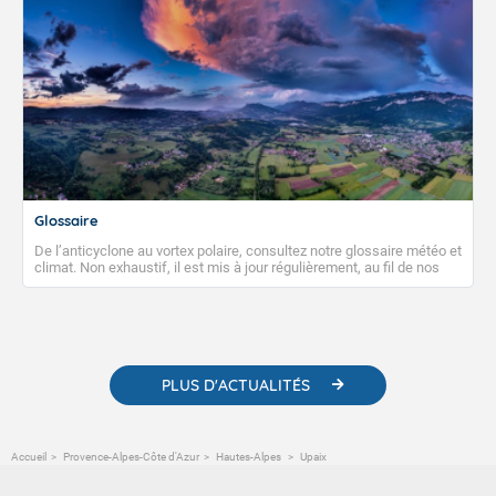
Glossaire
De l’anticyclone au vortex polaire, consultez notre glossaire météo et
climat. Non exhaustif, il est mis à jour régulièrement, au fil de nos
publications. Vous y trouverez également des liens utiles vers nos
contenus pédagogiques concernant les phénomènes
météorologiques et des informations scientifiques sur le
changement climatique.
PLUS D'ACTUALITÉS
Accueil
Provence-Alpes-Côte d'Azur
Hautes-Alpes
Upaix