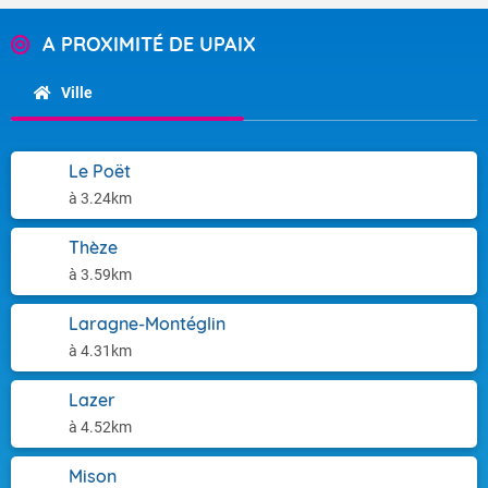
A PROXIMITÉ DE UPAIX
Ville
Le Poët
à 3.24km
Thèze
à 3.59km
Laragne-Montéglin
à 4.31km
Lazer
à 4.52km
Mison