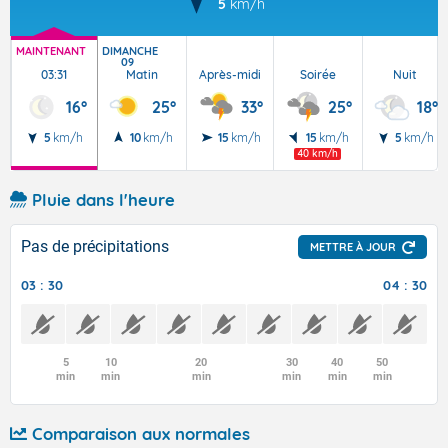
5
km/h
MAINTENANT
DIMANCHE
09
03:31
Matin
Après-midi
Soirée
Nuit
16°
25°
33°
25°
18°
5
km/h
10
km/h
15
km/h
15
km/h
5
km/h
40 km/h
Pluie dans l'heure
Pas de précipitations
METTRE À JOUR
03 : 30
04 : 30
5
10
20
30
40
50
min
min
min
min
min
min
Comparaison aux normales