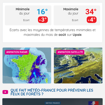
Minimale
Maximale
16°
34°
du jour
du jour
3°
4°
Ecart
Ecart
Écarts avec les moyennes de températures minimales et
maximales du mois de
août
sur
Upaix
ANIMATION RADAR
ANIMATION SATELLITE
QUE FAIT MÉTÉO-FRANCE POUR PRÉVENIR LES
FEUX DE FORÊTS ?