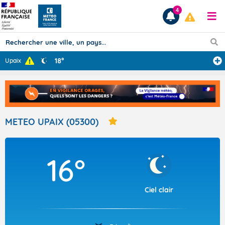
4
18°
Upaix
Prévisions
TOUS LES RÉSULTATS
METEO UPAIX (05300)
Articles
16°
Ciel clair