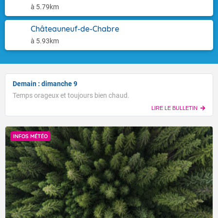
à 5.79km
Châteauneuf-de-Chabre
à 5.93km
Demain : dimanche 9
Temps orageux et toujours bien chaud.
LIRE LE BULLETIN
INFOS MÉTÉO