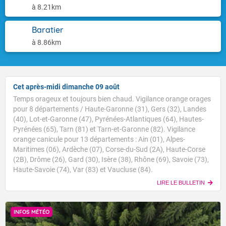
à 8.21km
Baratier
à 8.86km
Cet après-midi dimanche 09 août
Temps orageux et toujours bien chaud. Vigilance orange orages
pour 8 départements / Haute-Garonne (31), Gers (32), Landes
(40), Lot-et-Garonne (47), Pyrénées-Atlantiques (64), Hautes-
Pyrénées (65), Tarn (81) et Tarn-et-Garonne (82). Vigilance
orange canicule pour 13 départements : Ain (01), Alpes-
Maritimes (06), Ardèche (07), Corse-du-Sud (2A), Haute-Corse
(2B), Drôme (26), Gard (30), Isère (38), Rhône (69), Savoie (73),
Haute-Savoie (74), Var (83) et Vaucluse (84).
LIRE LE BULLETIN
INFOS MÉTÉO