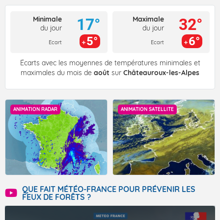
Minimale
Maximale
17°
32°
du jour
du jour
5°
6°
Ecart
Ecart
Écarts avec les moyennes de températures minimales et
maximales du mois de
août
sur
Châteauroux-les-Alpes
ANIMATION RADAR
ANIMATION SATELLITE
QUE FAIT MÉTÉO-FRANCE POUR PRÉVENIR LES
FEUX DE FORÊTS ?