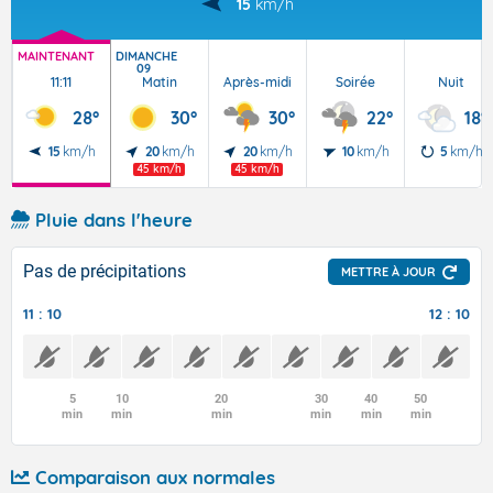
15
km/h
MAINTENANT
DIMANCHE
09
11:11
Matin
Après-midi
Soirée
Nuit
28°
30°
30°
22°
18°
15
km/h
20
km/h
20
km/h
10
km/h
5
km/h
45 km/h
45 km/h
Pluie dans l'heure
Pas de précipitations
METTRE À JOUR
11 : 10
12 : 10
5
10
20
30
40
50
min
min
min
min
min
min
Comparaison aux normales