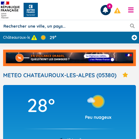
4
29°
Châteauroux-les
...
Prévisions
TOUS LES RÉSULTATS
METEO CHATEAUROUX-LES-ALPES (05380)
Articles
28°
Peu nuageux