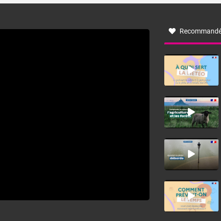
à nord-ouest, dans un secteur qui part du Roussillon à la
vallée de l’Aude et à l’ouest de l’Hérault. L’étymologie de
ce vent vient du latin trasmontanus, signifiant au-delà des
monts, en allusion aux régions montagneuses d’où
Recommandé
provient ce vent.