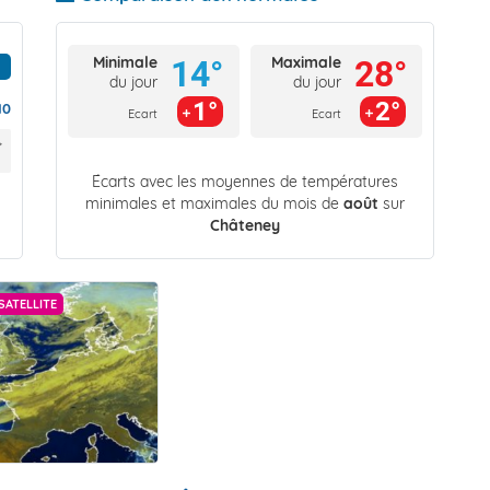
Minimale
Maximale
14°
28°
du jour
du jour
1°
2°
10
Ecart
Ecart
Écarts avec les moyennes de températures
minimales et maximales du mois de
août
sur
Châteney
SATELLITE