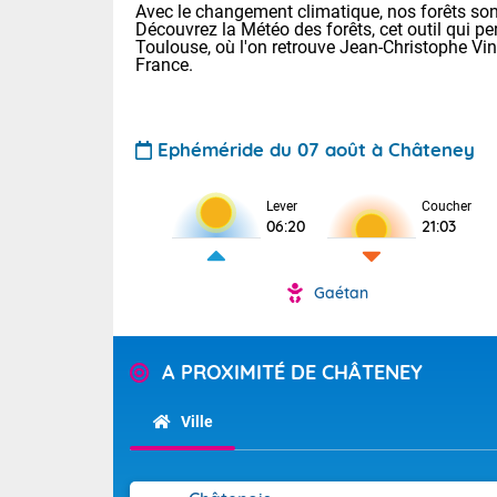
Avec le changement climatique, nos forêts sont
Découvrez la Météo des forêts, cet outil qui pe
Toulouse, où l'on retrouve Jean-Christophe Vi
France.
Ephéméride du 07 août à Châteney
Voici les tem
Lever
Coucher
06:20
21:03
: 18/25 Paris
Clermont-Fd :
Limoges : 21/
Gaétan
Lille : 18/26
TENDANCE P
Cet après-mi
Pour la sema
A PROXIMITÉ DE CHÂTENEY
Calme, enso
Cette semain
temps devrait 
Ville
La journée s'
territoire. Se
Tendance des
chaîne des Py
2026 :
mistral souff