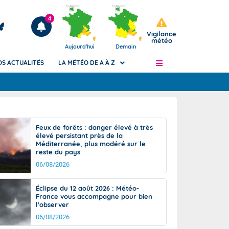
4
Vigilance
météo
Aujourd'hui
Demain
OS ACTUALITÉS
LA MÉTÉO DE A À Z
Articles
ngers
Feux de forêts : danger élevé à très
Phénomènes dangereux de J+2 à J+7
élevé persistant près de la
civile
Méditerranée, plus modéré sur le
Avertissement pluies intenses à l'échelle
reste du pays
des communes (Apic)
és
06/08/2026
Bulletins Marine
ateur de
Bulletins d'estimation du risque
Éclipse du 12 août 2026 : Météo-
d'avalanche
France vous accompagne pour bien
-pompier
l'observer
Météo des forêts
06/08/2026
Vigicrues