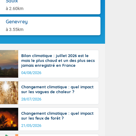
Saulx
aison.
n peu moins
à 2.60km
t 25 à 30
0 à 35 degrés
Genevrey
rranéen.
à 3.55km
Bilan climatique : juillet 2026 est le
-France jusque
mois le plus chaud et un des plus secs
sur la Corse.
jamais enregistré en France
des Pyrénées,
04/08/2026
. En marge de
rection de la
Changement climatique : quel impact
di. En soirée,
sur les vagues de chaleur ?
 sur
e thermomètre
28/07/2026
squ'à 22 à 24,
culier, sur le
Changement climatique : quel impact
, hors côtes
sur les feux de forêt ?
nt 38 ou 39
21/05/2026