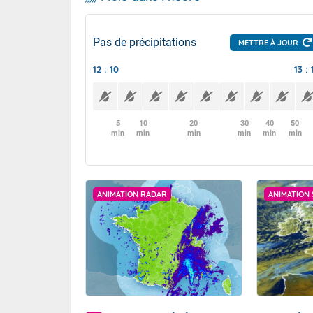
Pas de précipitations
METTRE À JOUR
12 : 10
13 : 
5
10
20
30
40
50
min
min
min
min
min
min
ANIMATION RADAR
ANIMATION 