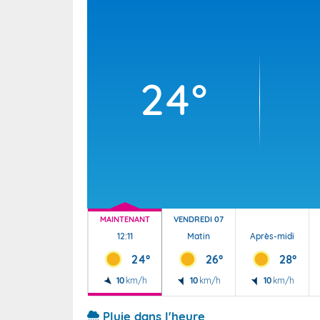
Wallis e
Grand fr
24°
MAINTENANT
VENDREDI 07
12:11
Matin
Après-midi
24°
26°
28°
10
km/h
10
km/h
10
km/h
Pluie dans l'heure