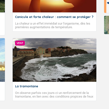
Fermer
Canicule et forte chaleur : comment se protéger ?
La chaleur a un effet immédiat sur l’organisme, dès les
premières augmentations de température.
VENT
La tramontane
On observe parfois ces jours-ci un renforcement de la
tramontane, en lien avec des conditions propices de feux
de forêt. Mais qu'est-ce que la tramontane ? Quelles sont
ses caractéristiques ? La tramontane est un vent
turbulent soufflant de secteur nord-ouest à nord, ou ouest