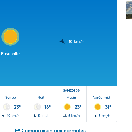
t Futuna
oid
10
km/h
Ensoleillé
SAMEDI 08
Soirée
Nuit
Matin
Après-midi
Soi
23°
16°
23°
31°
10
km/h
5
km/h
5
km/h
5
km/h
5
Comparaison aux normales