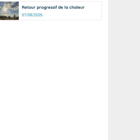
Retour progressif de la chaleur
07/08/2026
rée
Nuit
26°
19°
km/h
5
km/h