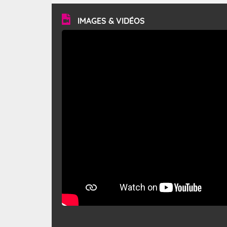
vitesse moyenne de 50 km/h et atteindre 80 à 100 km/h
en rafales, parfois davantage. Il parcourt la basse vallée
du Rhône et la Provence et envahit le littoral
IMAGES & VIDÉOS
méditerranéen à partir de la Camargue.