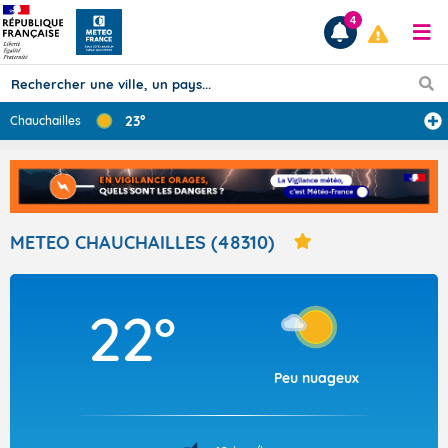
4
23°
Chauchailles
Prévisions
TOUS LES RÉSULTATS
METEO CHAUCHAILLES (48310)
Articles
22°
Peu nuageux