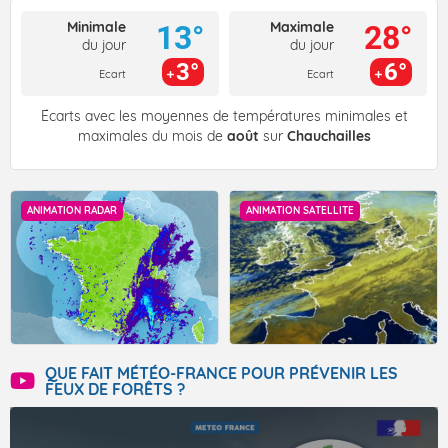
Minimale
Maximale
13°
28°
du jour
du jour
3°
6°
Ecart
Ecart
Écarts avec les moyennes de températures minimales et
maximales du mois de
août
sur
Chauchailles
ANIMATION RADAR
ANIMATION SATELLITE
QUE FAIT MÉTÉO-FRANCE POUR PRÉVENIR LES
FEUX DE FORÊTS ?