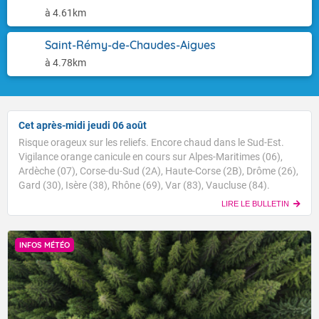
à 4.61km
Saint-Rémy-de-Chaudes-Aigues
à 4.78km
Cet après-midi jeudi 06 août
Risque orageux sur les reliefs. Encore chaud dans le Sud-Est.
Vigilance orange canicule en cours sur Alpes-Maritimes (06),
Ardèche (07), Corse-du-Sud (2A), Haute-Corse (2B), Drôme (26),
Gard (30), Isère (38), Rhône (69), Var (83), Vaucluse (84).
LIRE LE BULLETIN
INFOS MÉTÉO