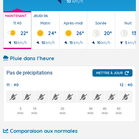
10
km/h
MAINTENANT
JEUDI 06
11:40
Matin
Après-midi
Soirée
Nuit
22°
24°
26°
20°
13°
10
km/h
10
km/h
15
km/h
10
km/h
5
km/h
Pluie dans l'heure
Pas de précipitations
METTRE À JOUR
11 : 40
12 : 40
5
10
20
30
40
50
min
min
min
min
min
min
Comparaison aux normales