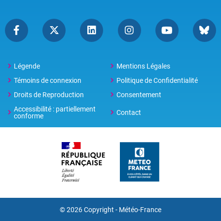
Légende
Mentions Légales
Témoins de connexion
Politique de Confidentialité
Droits de Reproduction
Consentement
Accessibilité : partiellement
Contact
conforme
© 2026 Copyright -
Météo-France