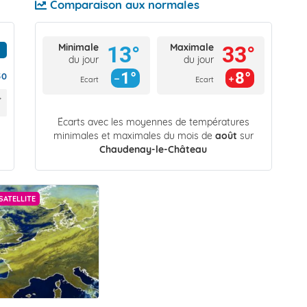
Comparaison aux normales
Minimale
Maximale
13°
33°
du jour
du jour
1°
8°
50
Ecart
Ecart
Écarts avec les moyennes de températures
minimales et maximales du mois de
août
sur
Chaudenay-le-Château
SATELLITE