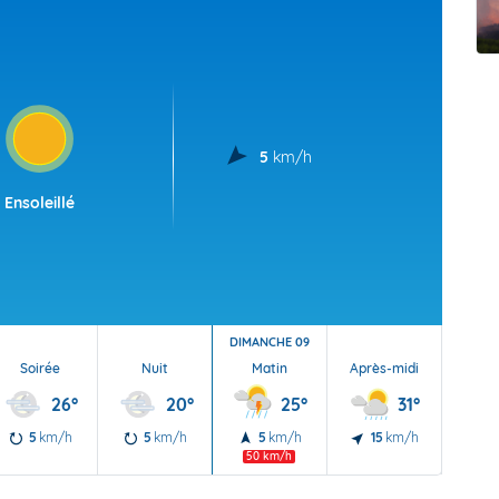
t Futuna
oid
5
km/h
Ensoleillé
DIMANCHE 09
Soirée
Nuit
Matin
Après-midi
Soi
26°
20°
25°
31°
5
km/h
5
km/h
5
km/h
15
km/h
15
50 km/h