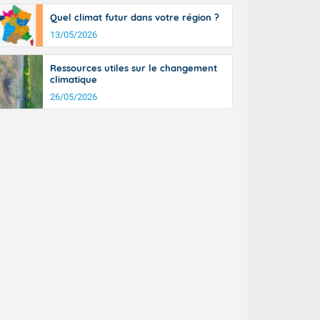
tinée, un peu
Quel climat futur dans votre région ?
ud du pays en
13/05/2026
tique. Des
ers le Jura et
ancs de
Ressources utiles sur le changement
t lumineux et
climatique
nise sur le
26/05/2026
ipitations en
km/h. Côté
mprises entre
 17 en Anjou.
açade
des pointes