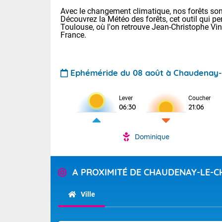
Avec le changement climatique, nos forêts sont
Découvrez la Météo des forêts, cet outil qui pe
Toulouse, où l'on retrouve Jean-Christophe Vi
France.
Ephéméride du 08 août à Chaudenay-
Voici les tem
Lever
Coucher
: 22/28 Paris
06:30
21:06
Clermont-Fd :
Limoges : 24/
Lille : 22/29
Dominique
TENDANCE P
Cet après-mi
Pour la sema
Très chaud
A PROXIMITÉ DE CHAUDENAY-LE-
départemen
Au niveau du 
températures 
Maritimes 
Ville
(26), Gard 
Tendance des
(83), et Vau
2026 :