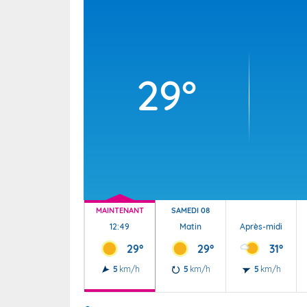
Wallis e
Grand fr
29°
MAINTENANT
SAMEDI 08
12:49
Matin
Après-midi
29°
29°
31°
5
km/h
5
km/h
5
km/h