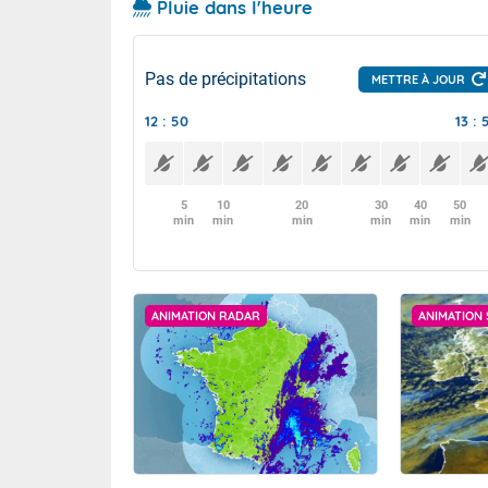
Pluie dans l'heure
Pas de précipitations
METTRE À JOUR
12 : 50
13 : 
5
10
20
30
40
50
min
min
min
min
min
min
ANIMATION RADAR
ANIMATION 