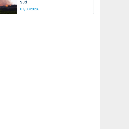
Sud
07/08/2026
rée
Nuit
26°
20°
km/h
5
km/h