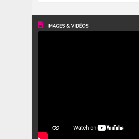
forêt. Mais qu'est-ce que le mistral ? Quelles sont ses
caractéristiques ? Le mistral est un vent régional,
turbulent et généralement sec, pouvant souffler à une
vitesse moyenne de 50 km/h et atteindre 80 à 100 km/h
en rafales, parfois davantage. Il parcourt la basse vallée
du Rhône et la Provence et envahit le littoral
IMAGES & VIDÉOS
méditerranéen à partir de la Camargue.