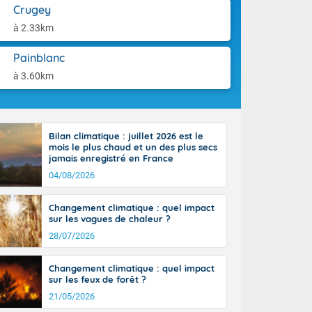
st du pays en
aison.
Crugey
que sur la
à 2.33km
, la chaine
 par
Painblanc
ure nuageuse
n seconde
à 3.60km
e Midi-
u-Charentes.
 90 km/h. Les
 30 degrés
Bilan climatique : juillet 2026 est le
e, avec 34 à
mois le plus chaud et un des plus secs
s, et 39 à 40
jamais enregistré en France
04/08/2026
Changement climatique : quel impact
sur les vagues de chaleur ?
28/07/2026
e-Aquitaine,
'Île-de-
Changement climatique : quel impact
isolés
sur les feux de forêt ?
maritimes sont
21/05/2026
 ondées sont