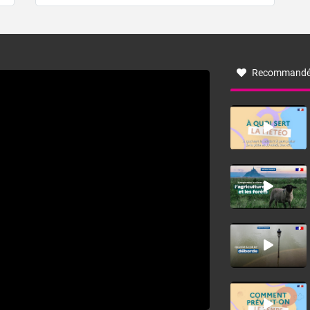
de forêt. Mais qu'est-ce que la tramontane ? Quelles sont
ses caractéristiques ? La tramontane est un vent
turbulent soufflant de secteur nord-ouest à nord, ou ouest
à nord-ouest, dans un secteur qui part du Roussillon à la
vallée de l’Aude et à l’ouest de l’Hérault. L’étymologie de
ce vent vient du latin trasmontanus, signifiant au-delà des
monts, en allusion aux régions montagneuses d’où
Recommandé
provient ce vent.