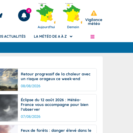
4
Vigilance
météo
Aujourd'hui
Demain
OS ACTUALITÉS
LA MÉTÉO DE A À Z
Articles
ngers
Retour progressif de la chaleur avec
Phénomènes dangereux de J+2 à J+7
un risque orageux ce week-end
civile
Avertissement pluies intenses à l'échelle
08/08/2026
des communes (Apic)
és
Bulletins Marine
Éclipse du 12 août 2026 : Météo-
France vous accompagne pour bien
ateur de
Bulletins d'estimation du risque
l'observer
d'avalanche
07/08/2026
-pompier
Météo des forêts
Vigicrues
Feux de forêts : danger élevé dans le