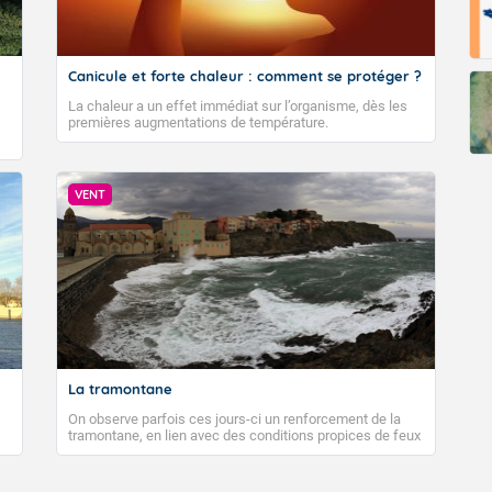
Canicule et forte chaleur : comment se protéger ?
La chaleur a un effet immédiat sur l’organisme, dès les
premières augmentations de température.
VENT
La tramontane
On observe parfois ces jours-ci un renforcement de la
tramontane, en lien avec des conditions propices de feux
de forêt. Mais qu'est-ce que la tramontane ? Quelles sont
ses caractéristiques ? La tramontane est un vent
turbulent soufflant de secteur nord-ouest à nord, ou ouest