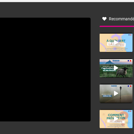
à nord-ouest, dans un secteur qui part du Roussillon à la
vallée de l’Aude et à l’ouest de l’Hérault. L’étymologie de
ce vent vient du latin trasmontanus, signifiant au-delà des
monts, en allusion aux régions montagneuses d’où
Recommandé
provient ce vent.