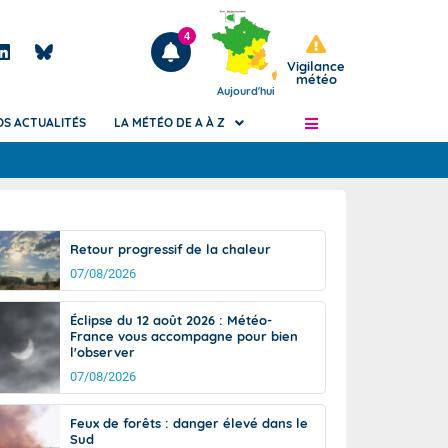
4
Vigilance
météo
Aujourd'hui
OS ACTUALITÉS
LA MÉTÉO DE A À Z
Articles
ngers
Retour progressif de la chaleur
Phénomènes dangereux de J+2 à J+7
07/08/2026
civile
Avertissement pluies intenses à l'échelle
des communes (Apic)
és
Éclipse du 12 août 2026 : Météo-
Bulletins Marine
France vous accompagne pour bien
l'observer
ateur de
Bulletins d'estimation du risque
d'avalanche
07/08/2026
-pompier
Météo des forêts
Feux de forêts : danger élevé dans le
Vigicrues
Sud