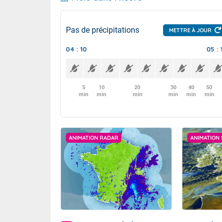
Pas de précipitations
METTRE À JOUR
04 : 10
05 : 
5
10
20
30
40
50
min
min
min
min
min
min
ANIMATION RADAR
ANIMATION 