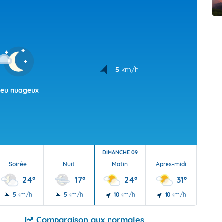
t Futuna
oid
5
km/h
Peu nuageux
DIMANCHE 09
Soirée
Nuit
Matin
Après-midi
Soi
24°
17°
24°
31°
5
km/h
5
km/h
10
km/h
10
km/h
10
Comparaison aux normales