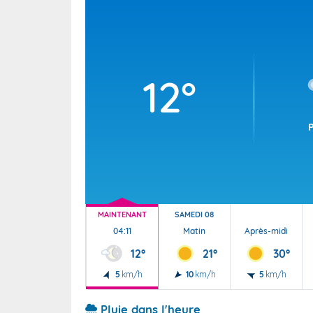
Wallis e
Grand fr
12°
MAINTENANT
SAMEDI 08
04:11
Matin
Après-midi
12°
21°
30°
5
km/h
10
km/h
5
km/h
Pluie dans l'heure