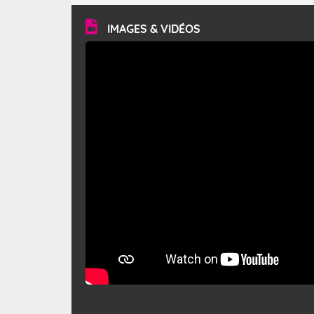
vitesse moyenne de 50 km/h et atteindre 80 à 100 km/h
en rafales, parfois davantage. Il parcourt la basse vallée
du Rhône et la Provence et envahit le littoral
IMAGES & VIDÉOS
méditerranéen à partir de la Camargue.