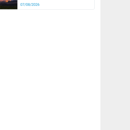
07/08/2026
rée
Nuit
25°
19°
km/h
5
km/h