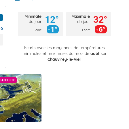
Minimale
Maximale
12°
32°
du jour
du jour
1°
6°
10
Ecart
Ecart
Écarts avec les moyennes de températures
minimales et maximales du mois de
août
sur
Chauvirey-le-Vieil
SATELLITE