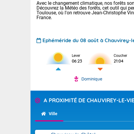
Avec le changement climatique, nos forêts sont
Découvrez la Météo des forêts, cet outil qui pe
Toulouse, où l'on retrouve Jean-Christophe Vi
France.
Ephéméride du 08 août à Chauvirey-le
Lever
Coucher
Voici les tem
06:23
21:04
31 Lyon : 35 
: 32 Nancy : 
32 Lille : 28 
Dominique
TENDANCE P
Demain : sam
Pour la sema
A PROXIMITÉ DE CHAUVIREY-LE-VIE
Très chaud
Au niveau du 
En matinée, le
températures 
Ville
Le soleil domi
Tendance des
donnent quel
2026 :
sur les Pyrén