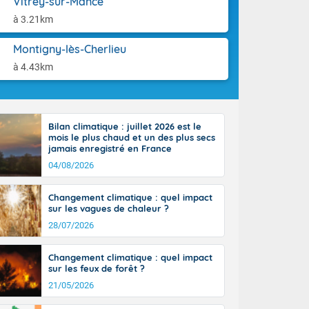
Vitrey-sur-Mance
orages
aison.
ne, le Poitou-
à 3.21km
 de 8 à 13
re 26 sur le
Montigny-lès-Cherlieu
 nouveau
à 4.43km
 dans le sud-
Bilan climatique : juillet 2026 est le
mois le plus chaud et un des plus secs
jamais enregistré en France
04/08/2026
Changement climatique : quel impact
sur les vagues de chaleur ?
28/07/2026
Changement climatique : quel impact
sur les feux de forêt ?
21/05/2026