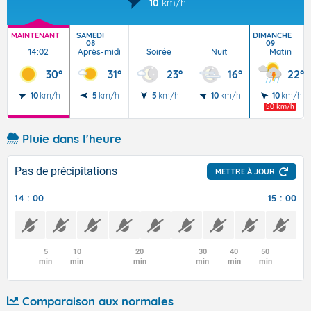
10
km/h
MAINTENANT
SAMEDI
DIMANCHE
08
09
14:02
Après-midi
Soirée
Nuit
Matin
30°
31°
23°
16°
22°
10
km/h
5
km/h
5
km/h
10
km/h
10
km/h
50 km/h
Pluie dans l'heure
Pas de précipitations
METTRE À JOUR
14 : 00
15 : 00
5
10
20
30
40
50
min
min
min
min
min
min
Comparaison aux normales