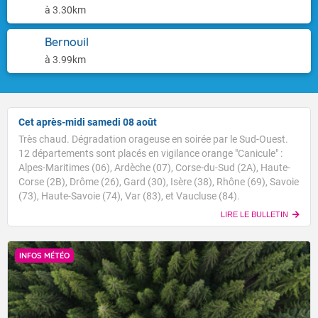
à 3.30km
Bernouil
à 3.99km
Cet après-midi samedi 08 août
Très chaud. Dégradation orageuse en soirée par le Sud-Ouest.
12 départements sont placés en vigilance orange "Canicule" :
Alpes-Maritimes (06), Ardèche (07), Corse-du-Sud (2A), Haute-
Corse (2B), Drôme (26), Gard (30), Isère (38), Rhône (69), Savoie
(73), Haute-Savoie (74), Var (83), et Vaucluse (84).
LIRE LE BULLETIN
INFOS MÉTÉO