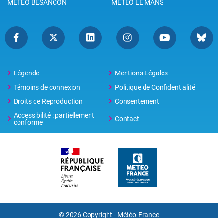
METEO BESANCON
METEO LE MANS
Légende
Mentions Légales
Témoins de connexion
Politique de Confidentialité
Droits de Reproduction
Consentement
Accessibilité : partiellement
Contact
conforme
© 2026 Copyright -
Météo-France