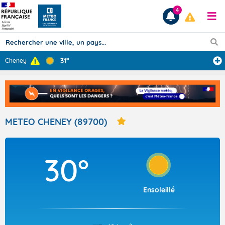
4
31°
Cheney
Prévisions
TOUS LES RÉSULTATS
METEO CHENEY (89700)
Articles
30°
Ensoleillé