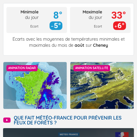
Minimale
Maximale
8°
33°
du jour
du jour
5°
6°
Ecart
Ecart
Écarts avec les moyennes de températures minimales et
maximales du mois de
août
sur
Cheney
ANIMATION RADAR
ANIMATION SATELLITE
QUE FAIT MÉTÉO-FRANCE POUR PRÉVENIR LES
FEUX DE FORÊTS ?