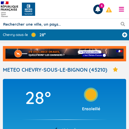
4
28°
Chevry-sous-le-
...
Prévisions
TOUS LES RÉSULTATS
METEO CHEVRY-SOUS-LE-BIGNON (45210)
Articles
28°
Ensoleillé