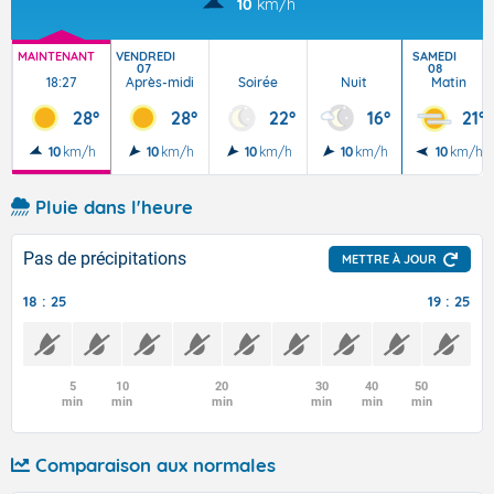
10
km/h
MAINTENANT
VENDREDI
SAMEDI
07
08
18:27
Après-midi
Soirée
Nuit
Matin
28°
28°
22°
16°
21°
10
km/h
10
km/h
10
km/h
10
km/h
10
km/h
Pluie dans l'heure
Pas de précipitations
METTRE À JOUR
18 : 25
19 : 25
5
10
20
30
40
50
min
min
min
min
min
min
Comparaison aux normales