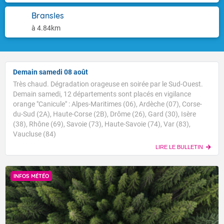
Bransles
à 4.84km
Demain samedi 08 août
Très chaud. Dégradation orageuse en soirée par le Sud-Ouest.
Demain samedi, 12 départements sont placés en vigilance
orange "Canicule" : Alpes-Maritimes (06), Ardèche (07), Corse-
du-Sud (2A), Haute-Corse (2B), Drôme (26), Gard (30), Isère
(38), Rhône (69), Savoie (73), Haute-Savoie (74), Var (83),
Vaucluse (84)
LIRE LE BULLETIN
INFOS MÉTÉO