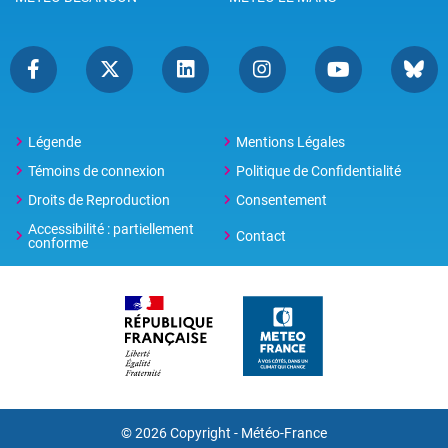
Légende
Mentions Légales
Témoins de connexion
Politique de Confidentialité
Droits de Reproduction
Consentement
Accessibilité : partiellement
Contact
conforme
© 2026 Copyright -
Météo-France