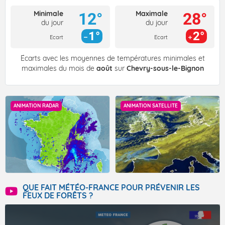
Minimale
Maximale
12°
28°
du jour
du jour
1°
2°
Ecart
Ecart
Écarts avec les moyennes de températures minimales et
maximales du mois de
août
sur
Chevry-sous-le-Bignon
ANIMATION RADAR
ANIMATION SATELLITE
QUE FAIT MÉTÉO-FRANCE POUR PRÉVENIR LES
FEUX DE FORÊTS ?