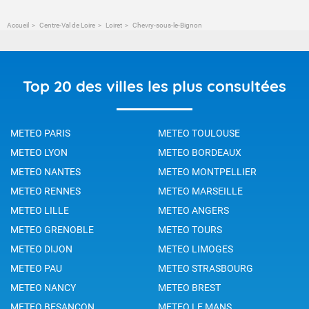
Accueil
Centre-Val de Loire
Loiret
Chevry-sous-le-Bignon
Top 20 des villes les plus consultées
METEO PARIS
METEO TOULOUSE
METEO LYON
METEO BORDEAUX
METEO NANTES
METEO MONTPELLIER
METEO RENNES
METEO MARSEILLE
METEO LILLE
METEO ANGERS
METEO GRENOBLE
METEO TOURS
METEO DIJON
METEO LIMOGES
METEO PAU
METEO STRASBOURG
METEO NANCY
METEO BREST
METEO BESANCON
METEO LE MANS