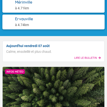
Mérinville
à 4.71km
Ervauville
à 4.74km
Aujourd'hui vendredi 07 août
Calme, ensoleillé et plus chaud.
LIRE LE BULLETIN
INFOS MÉTÉO