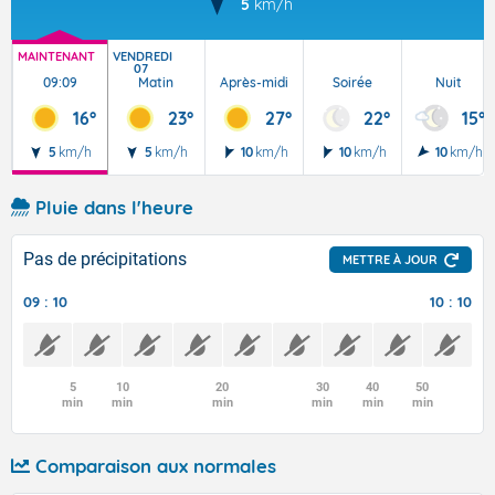
5
km/h
MAINTENANT
VENDREDI
07
09:09
Matin
Après-midi
Soirée
Nuit
16°
23°
27°
22°
15°
5
km/h
5
km/h
10
km/h
10
km/h
10
km/h
Pluie dans l'heure
Pas de précipitations
METTRE À JOUR
09 : 10
10 : 10
5
10
20
30
40
50
min
min
min
min
min
min
Comparaison aux normales