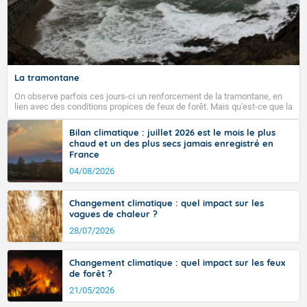
La tramontane
On observe parfois ces jours-ci un renforcement de la tramontane, en
lien avec des conditions propices de feux de forêt. Mais qu'est-ce que la
tramontane ? Quelles sont ses caractéristiques ? La tramontane est un
vent turbulent soufflant de secteur nord-ouest à nord, ou ouest à nord-
Bilan climatique : juillet 2026 est le mois le plus
ouest, dans un secteur qui part du Roussillon à la vallée de l’Aude et à
chaud et un des plus secs jamais enregistré en
l’ouest de l’Hérault. L’étymologie de ce vent vient du latin trasmontanus,
France
signifiant au-delà des monts, en allusion aux régions montagneuses
d’où provient ce vent.
04/08/2026
Changement climatique : quel impact sur les
vagues de chaleur ?
28/07/2026
Changement climatique : quel impact sur les feux
de forêt ?
21/05/2026