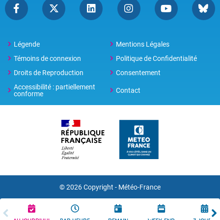
Légende
Mentions Légales
Témoins de connexion
Politique de Confidentialité
Droits de Reproduction
Consentement
Accessibilité : partiellement
Contact
conforme
© 2026 Copyright -
Météo-France