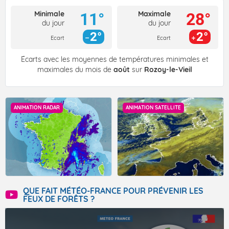
Minimale
Maximale
11°
28°
du jour
du jour
2°
2°
Ecart
Ecart
Écarts avec les moyennes de températures minimales et
maximales du mois de
août
sur
Rozoy-le-Vieil
ANIMATION RADAR
ANIMATION SATELLITE
QUE FAIT MÉTÉO-FRANCE POUR PRÉVENIR LES
FEUX DE FORÊTS ?