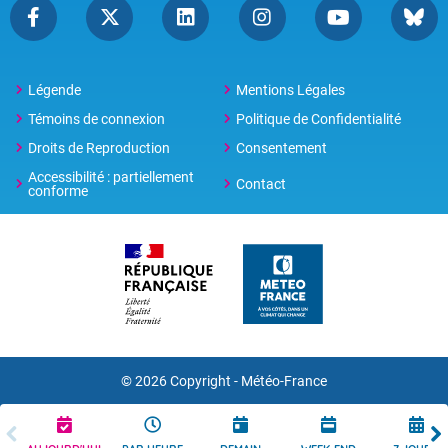
Légende
Mentions Légales
Témoins de connexion
Politique de Confidentialité
Droits de Reproduction
Consentement
Accessibilité : partiellement
Contact
conforme
© 2026 Copyright -
Météo-France