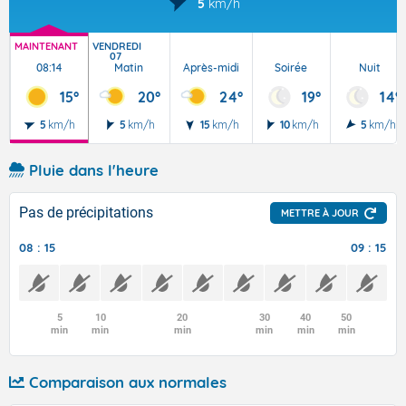
5
km/h
MAINTENANT
VENDREDI
07
08:14
Matin
Après-midi
Soirée
Nuit
15°
20°
24°
19°
14°
5
km/h
5
km/h
15
km/h
10
km/h
5
km/h
Pluie dans l'heure
Pas de précipitations
METTRE À JOUR
08 : 15
09 : 15
5
10
20
30
40
50
min
min
min
min
min
min
Comparaison aux normales