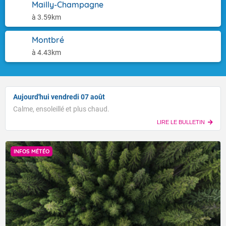
Mailly-Champagne
à 3.59km
Montbré
à 4.43km
Aujourd'hui vendredi 07 août
Calme, ensoleillé et plus chaud.
LIRE LE BULLETIN
INFOS MÉTÉO