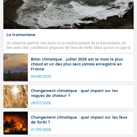
La tramontane
On observe parfois ces jours-ci un renforcement de la tramontane, en
lien avec des conditions propices de feux de forêt. Mais qu'est-ce que la
tramontane ? Quelles sont ses caractéristiques ? La tramontane est un
vent turbulent soufflant de secteur nord-ouest à nord, ou ouest à nord-
Bilan climatique : juillet 2026 est le mois le plus
ouest, dans un secteur qui part du Roussillon à la vallée de l’Aude et à
chaud et un des plus secs jamais enregistré en
l’ouest de l’Hérault. L’étymologie de ce vent vient du latin trasmontanus,
France
signifiant au-delà des monts, en allusion aux régions montagneuses
d’où provient ce vent.
04/08/2026
Changement climatique : quel impact sur les
vagues de chaleur ?
28/07/2026
Changement climatique : quel impact sur les feux
de forêt ?
21/05/2026