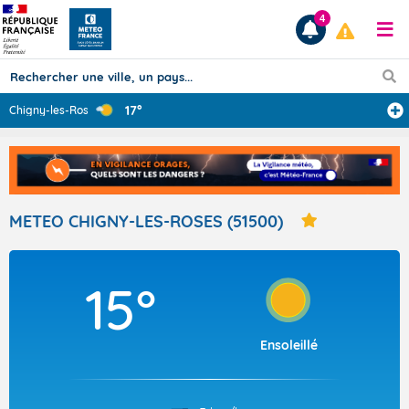
4
17°
Chigny-les-Rose
...
Prévisions
TOUS LES RÉSULTATS
METEO CHIGNY-LES-ROSES (51500)
Articles
15°
Ensoleillé