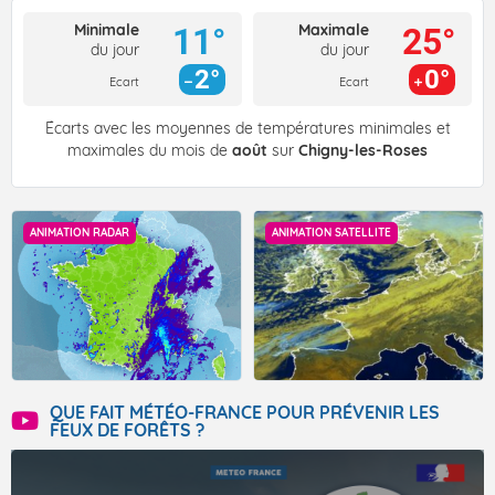
Minimale
Maximale
11°
25°
du jour
du jour
2°
0°
Ecart
Ecart
Écarts avec les moyennes de températures minimales et
maximales du mois de
août
sur
Chigny-les-Roses
ANIMATION RADAR
ANIMATION SATELLITE
QUE FAIT MÉTÉO-FRANCE POUR PRÉVENIR LES
FEUX DE FORÊTS ?