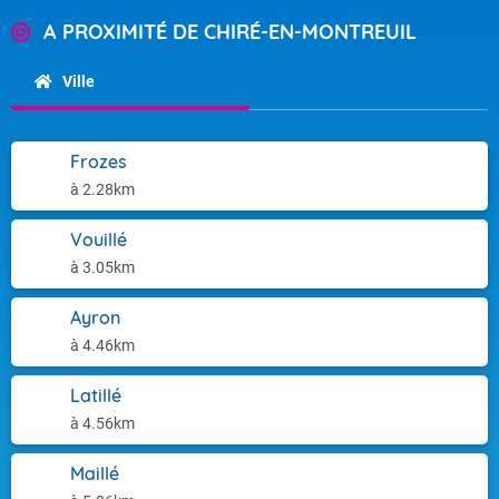
A PROXIMITÉ DE CHIRÉ-EN-MONTREUIL
Ville
Frozes
à 2.28km
Vouillé
à 3.05km
Ayron
à 4.46km
Latillé
à 4.56km
Maillé