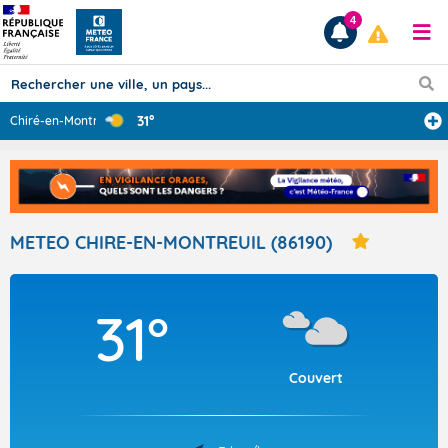
4
31°
Chiré-en-Montre
...
Prévisions
TOUS LES RÉSULTATS
METEO CHIRE-EN-MONTREUIL (86190)
Articles
31°
Couvert