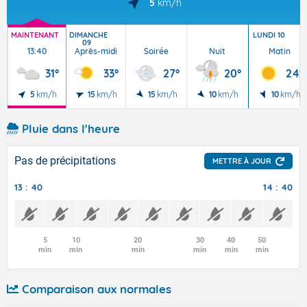
5
km/h
MAINTENANT
DIMANCHE
LUNDI 10
09
13:40
Après-midi
Soirée
Nuit
Matin
31°
33°
27°
20°
24°
5
km/h
15
km/h
15
km/h
10
km/h
10
km/h
Pluie dans l'heure
Pas de précipitations
METTRE À JOUR
13 : 40
14 : 40
5
10
20
30
40
50
min
min
min
min
min
min
Comparaison aux normales