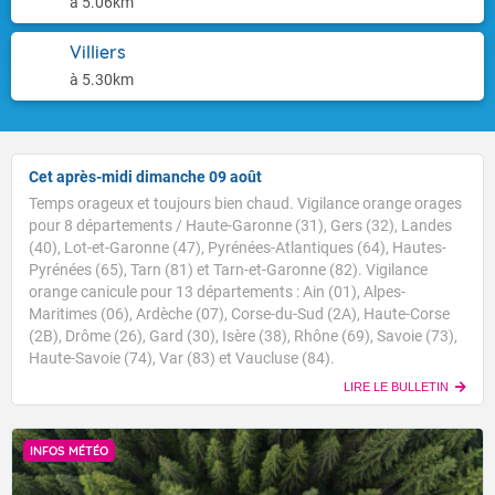
à 5.06km
Villiers
à 5.30km
Cet après-midi dimanche 09 août
Temps orageux et toujours bien chaud. Vigilance orange orages
pour 8 départements / Haute-Garonne (31), Gers (32), Landes
(40), Lot-et-Garonne (47), Pyrénées-Atlantiques (64), Hautes-
Pyrénées (65), Tarn (81) et Tarn-et-Garonne (82). Vigilance
orange canicule pour 13 départements : Ain (01), Alpes-
Maritimes (06), Ardèche (07), Corse-du-Sud (2A), Haute-Corse
(2B), Drôme (26), Gard (30), Isère (38), Rhône (69), Savoie (73),
Haute-Savoie (74), Var (83) et Vaucluse (84).
LIRE LE BULLETIN
INFOS MÉTÉO