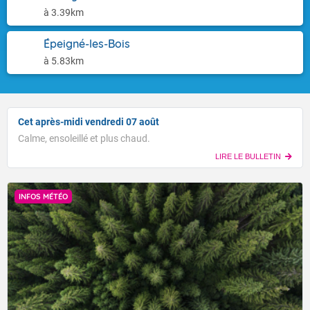
à 3.39km
Épeigné-les-Bois
à 5.83km
Cet après-midi vendredi 07 août
Calme, ensoleillé et plus chaud.
LIRE LE BULLETIN
INFOS MÉTÉO