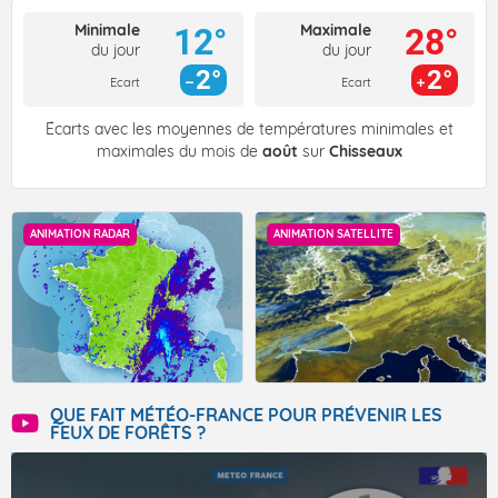
Minimale
Maximale
12°
28°
du jour
du jour
2°
2°
Ecart
Ecart
Écarts avec les moyennes de températures minimales et
maximales du mois de
août
sur
Chisseaux
ANIMATION RADAR
ANIMATION SATELLITE
QUE FAIT MÉTÉO-FRANCE POUR PRÉVENIR LES
FEUX DE FORÊTS ?