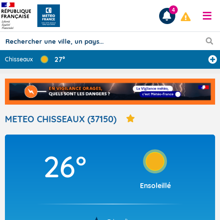
4
27°
Chisseaux
Prévisions
TOUS LES RÉSULTATS
METEO CHISSEAUX (37150)
Articles
26°
Ensoleillé