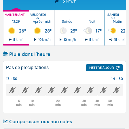
5
km/h
MAINTENANT
VENDREDI
SAMEDI
07
08
13:29
Après-midi
Soirée
Nuit
Matin
26°
28°
23°
17°
22°
5
km/h
10
km/h
10
km/h
5
km/h
15
km/h
Pluie dans l'heure
Pas de précipitations
METTRE À JOUR
13 : 30
14 : 30
5
10
20
30
40
50
min
min
min
min
min
min
Comparaison aux normales