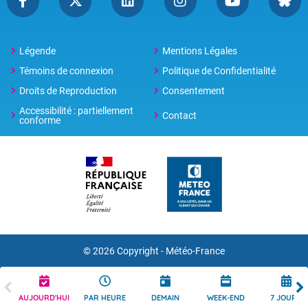
Légende
Mentions Légales
Témoins de connexion
Politique de Confidentialité
Droits de Reproduction
Consentement
Accessibilité : partiellement
Contact
conforme
© 2026 Copyright -
Météo-France
AUJOURD'HUI
PAR HEURE
DEMAIN
WEEK-END
7 JOURS