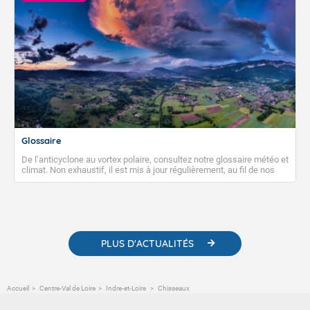
Glossaire
De l’anticyclone au vortex polaire, consultez notre glossaire météo et
climat. Non exhaustif, il est mis à jour régulièrement, au fil de nos
publications. Vous y trouverez également des liens utiles vers nos
contenus pédagogiques concernant les phénomènes
météorologiques et des informations scientifiques sur le
changement climatique.
PLUS D'ACTUALITÉS
Accueil
Centre-Val de Loire
Indre-et-Loire
Chisseaux