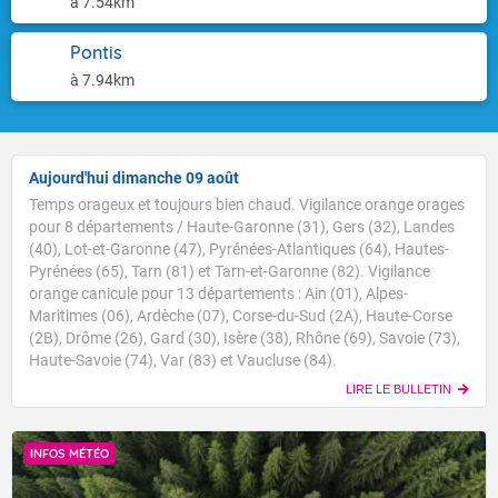
à 7.54km
Pontis
à 7.94km
Aujourd'hui dimanche 09 août
Temps orageux et toujours bien chaud. Vigilance orange orages
pour 8 départements / Haute-Garonne (31), Gers (32), Landes
(40), Lot-et-Garonne (47), Pyrénées-Atlantiques (64), Hautes-
Pyrénées (65), Tarn (81) et Tarn-et-Garonne (82). Vigilance
orange canicule pour 13 départements : Ain (01), Alpes-
Maritimes (06), Ardèche (07), Corse-du-Sud (2A), Haute-Corse
(2B), Drôme (26), Gard (30), Isère (38), Rhône (69), Savoie (73),
Haute-Savoie (74), Var (83) et Vaucluse (84).
LIRE LE BULLETIN
INFOS MÉTÉO