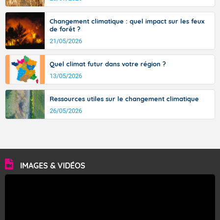
avec des pointes jusqu'à 37 à 38 degrés dans l'arrière-
pays varois et en vallée de la Garonne.
Changement climatique : quel impact sur les feux
de forêt ?
21/05/2026
Fermer
Quel climat futur dans votre région ?
13/05/2026
Ressources utiles sur le changement climatique
26/05/2026
IMAGES & VIDÉOS