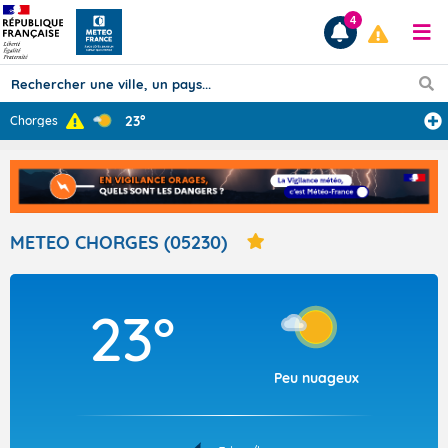
4
23°
Chorges
Prévisions
TOUS LES RÉSULTATS
METEO CHORGES (05230)
Articles
23°
Peu nuageux