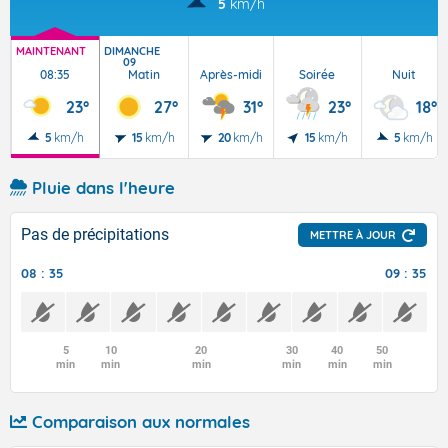
5
km/h
MAINTENANT
DIMANCHE
09
08:35
Matin
Après-midi
Soirée
Nuit
23°
27°
31°
23°
18°
5
km/h
15
km/h
20
km/h
15
km/h
5
km/h
Pluie dans l'heure
Pas de précipitations
METTRE À JOUR
08 : 35
09 : 35
5
10
20
30
40
50
min
min
min
min
min
min
Comparaison aux normales