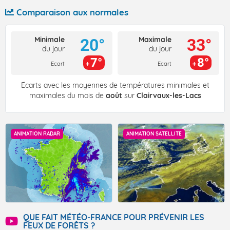
Comparaison aux normales
Minimale
Maximale
20°
33°
du jour
du jour
7°
8°
Ecart
Ecart
Écarts avec les moyennes de températures minimales et
maximales du mois de
août
sur
Clairvaux-les-Lacs
ANIMATION RADAR
ANIMATION SATELLITE
QUE FAIT MÉTÉO-FRANCE POUR PRÉVENIR LES
FEUX DE FORÊTS ?