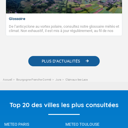
Glossaire
De l’anticyclone au vortex polaire, consultez notre glossaire météo et
climat. Non exhaustif, il est mis à jour régulièrement, au fil de nos
publications. Vous y trouverez également des liens utiles vers nos
contenus pédagogiques concernant les phénomènes
météorologiques et des informations scientifiques sur le
changement climatique.
PLUS D'ACTUALITÉS
Accueil
Bourgogne-Franche-Comté
Jura
Clairvaux-les-Lacs
Top 20 des villes les plus consultées
METEO PARIS
METEO TOULOUSE