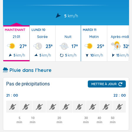
5
km/h
MAINTENANT
LUNDI 10
MARDI 11
21:01
Soirée
Nuit
Matin
Après-midi
27°
23°
17°
25°
32°
5
km/h
5
km/h
5
km/h
10
km/h
15
km/h
Pluie dans l'heure
Pas de précipitations
METTRE À JOUR
21 : 00
22 : 00
5
10
20
30
40
50
min
min
min
min
min
min