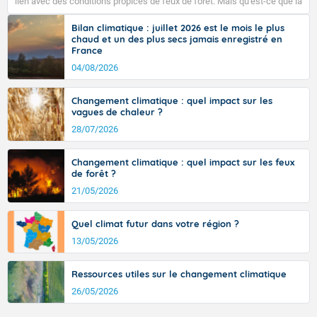
lien avec des conditions propices de feux de forêt. Mais qu'est-ce que la
tramontane ? Quelles sont ses caractéristiques ? La tramontane est un
vent turbulent soufflant de secteur nord-ouest à nord, ou ouest à nord-
Bilan climatique : juillet 2026 est le mois le plus
ouest, dans un secteur qui part du Roussillon à la vallée de l’Aude et à
chaud et un des plus secs jamais enregistré en
l’ouest de l’Hérault. L’étymologie de ce vent vient du latin trasmontanus,
France
Fermer
signifiant au-delà des monts, en allusion aux régions montagneuses
d’où provient ce vent.
04/08/2026
Changement climatique : quel impact sur les
vagues de chaleur ?
28/07/2026
Changement climatique : quel impact sur les feux
de forêt ?
21/05/2026
Quel climat futur dans votre région ?
13/05/2026
Ressources utiles sur le changement climatique
26/05/2026