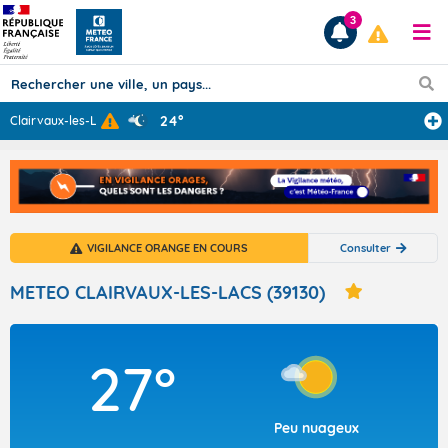
3
24°
Clairvaux-les-L
...
Prévisions
TOUS LES RÉSULTATS
VIGILANCE ORANGE EN COURS
Consulter
Articles
METEO CLAIRVAUX-LES-LACS (39130)
27°
Peu nuageux