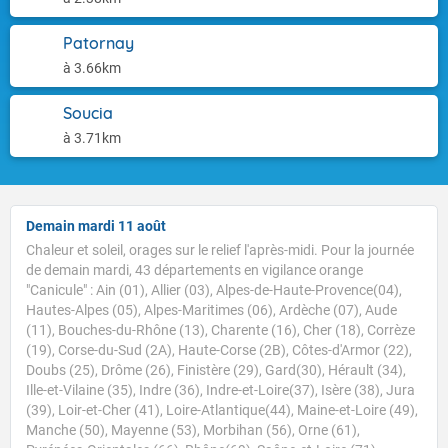
Patornay
à 3.66km
Soucia
à 3.71km
Demain mardi 11 août
Chaleur et soleil, orages sur le relief l'après-midi. Pour la journée
de demain mardi, 43 départements en vigilance orange
"Canicule" : Ain (01), Allier (03), Alpes-de-Haute-Provence(04),
Hautes-Alpes (05), Alpes-Maritimes (06), Ardèche (07), Aude
(11), Bouches-du-Rhône (13), Charente (16), Cher (18), Corrèze
(19), Corse-du-Sud (2A), Haute-Corse (2B), Côtes-d'Armor (22),
Doubs (25), Drôme (26), Finistère (29), Gard(30), Hérault (34),
Ille-et-Vilaine (35), Indre (36), Indre-et-Loire(37), Isère (38), Jura
(39), Loir-et-Cher (41), Loire-Atlantique(44), Maine-et-Loire (49),
Manche (50), Mayenne (53), Morbihan (56), Orne (61),