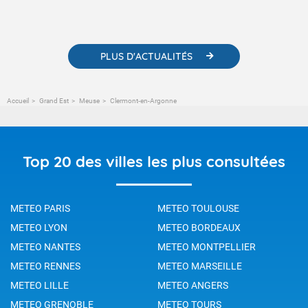
contenus pédagogiques concernant les phénomènes
météorologiques et des informations scientifiques sur le
changement climatique.
PLUS D'ACTUALITÉS
Accueil
Grand Est
Meuse
Clermont-en-Argonne
Top 20 des villes les plus consultées
METEO PARIS
METEO TOULOUSE
METEO LYON
METEO BORDEAUX
METEO NANTES
METEO MONTPELLIER
METEO RENNES
METEO MARSEILLE
METEO LILLE
METEO ANGERS
METEO GRENOBLE
METEO TOURS