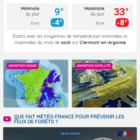
Minimale
Maximale
9°
33°
du jour
du jour
4°
8°
Ecart
Ecart
Écarts avec les moyennes de températures minimales et
maximales du mois de
août
sur
Clermont-en-Argonne
ANIMATION RADAR
ANIMATION SATELLITE
QUE FAIT MÉTÉO-FRANCE POUR PRÉVENIR LES
FEUX DE FORÊTS ?