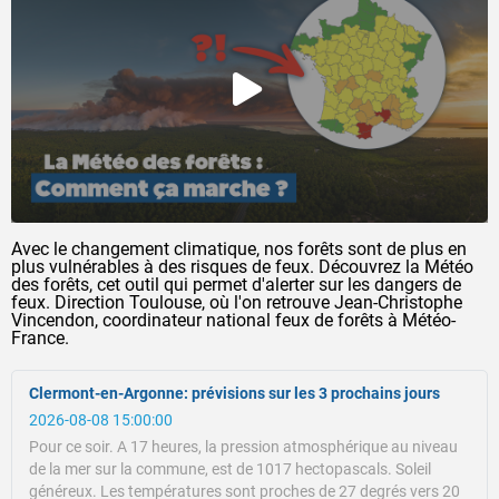
Avec le changement climatique, nos forêts sont de plus en
plus vulnérables à des risques de feux. Découvrez la Météo
des forêts, cet outil qui permet d'alerter sur les dangers de
feux. Direction Toulouse, où l'on retrouve Jean-Christophe
Vincendon, coordinateur national feux de forêts à Météo-
France.
Clermont-en-Argonne: prévisions sur les 3 prochains jours
2026-08-08 15:00:00
Pour ce soir.
A 17 heures, la pression atmosphérique au niveau
de la mer sur la commune, est de 1017 hectopascals.
Soleil
généreux.
Les températures sont proches de 27 degrés vers 20