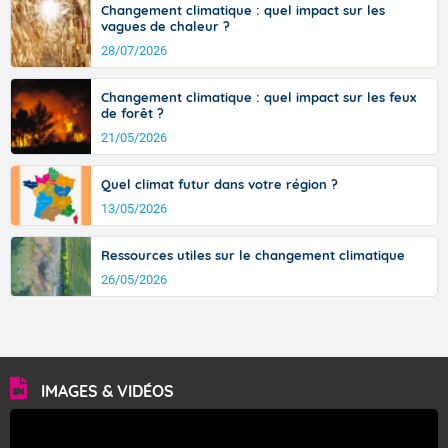
Le soleil brille généreusement.
Changement climatique : quel impact sur les
vagues de chaleur ?
Températures minimales : 16 degrés.
28/07/2026
Petit vent d'Est-Nord-Est généralement faible.
Changement climatique : quel impact sur les feux
de forêt ?
Pour mardi après-midi.
21/05/2026
Beau temps sec et bien ensoleillé.
Quel climat futur dans votre région ?
Températures maximales : 29 degrés.
13/05/2026
Vent faible de direction variable.
Ressources utiles sur le changement climatique
26/05/2026
Fermer
IMAGES & VIDÉOS