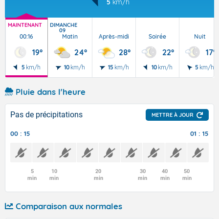
5
km/h
MAINTENANT
DIMANCHE
09
00:16
Matin
Après-midi
Soirée
Nuit
19°
24°
28°
22°
17°
5
km/h
10
km/h
15
km/h
10
km/h
5
km/h
Pluie dans l'heure
Pas de précipitations
METTRE À JOUR
00 : 15
01 : 15
5
10
20
30
40
50
min
min
min
min
min
min
Comparaison aux normales