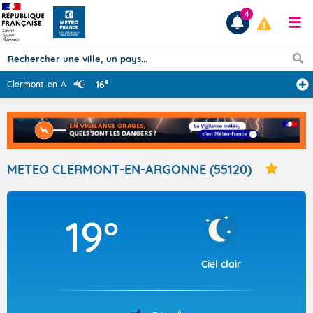
4
16°
Clermont-en-Arg
...
Prévisions
TOUS LES RÉSULTATS
METEO CLERMONT-EN-ARGONNE (55120)
Articles
19°
Ciel clair