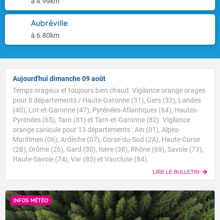
à 4.99km
Aubréville
à 6.80km
Aujourd'hui dimanche 09 août
Temps orageux et toujours bien chaud. Vigilance orange orages
pour 8 départements / Haute-Garonne (31), Gers (32), Landes
(40), Lot-et-Garonne (47), Pyrénées-Atlantiques (64), Hautes-
Pyrénées (65), Tarn (81) et Tarn-et-Garonne (82). Vigilance
orange canicule pour 13 départements : Ain (01), Alpes-
Maritimes (06), Ardèche (07), Corse-du-Sud (2A), Haute-Corse
(2B), Drôme (26), Gard (30), Isère (38), Rhône (69), Savoie (73),
Haute-Savoie (74), Var (83) et Vaucluse (84).
LIRE LE BULLETIN
INFOS MÉTÉO