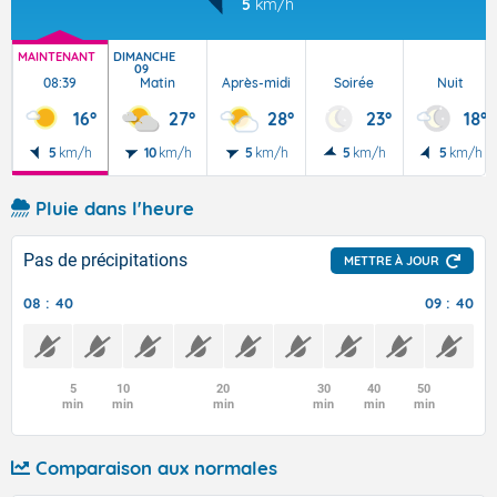
5
km/h
MAINTENANT
DIMANCHE
09
08:39
Matin
Après-midi
Soirée
Nuit
16°
27°
28°
23°
18°
5
km/h
10
km/h
5
km/h
5
km/h
5
km/h
Pluie dans l'heure
Pas de précipitations
METTRE À JOUR
08 : 40
09 : 40
5
10
20
30
40
50
min
min
min
min
min
min
Comparaison aux normales