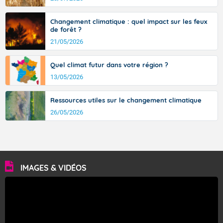
avec des pointes jusqu'à 37 à 38 degrés dans l'arrière-
pays varois et en vallée de la Garonne.
Changement climatique : quel impact sur les feux
de forêt ?
21/05/2026
Fermer
Quel climat futur dans votre région ?
13/05/2026
Ressources utiles sur le changement climatique
26/05/2026
IMAGES & VIDÉOS