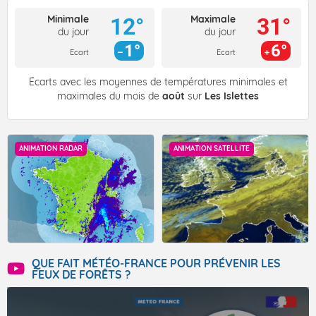
Minimale
Maximale
12°
31°
du jour
du jour
1°
6°
Ecart
Ecart
Écarts avec les moyennes de températures minimales et
maximales du mois de
août
sur
Les Islettes
ANIMATION RADAR
ANIMATION SATELLITE
QUE FAIT MÉTÉO-FRANCE POUR PRÉVENIR LES
FEUX DE FORÊTS ?