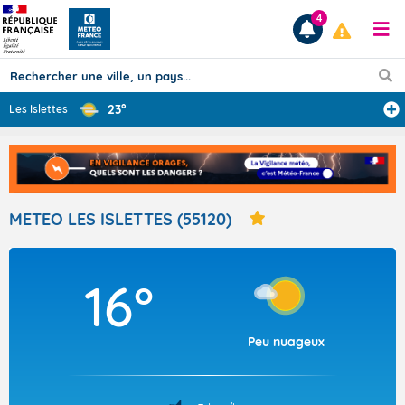
4
23°
Les Islettes
Prévisions
TOUS LES RÉSULTATS
METEO LES ISLETTES (55120)
Articles
16°
Peu nuageux