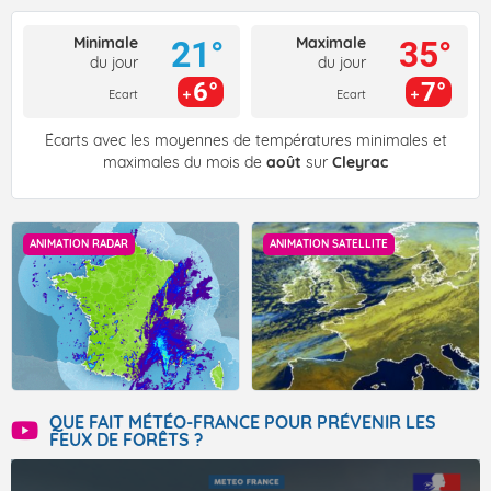
Minimale
Maximale
21°
35°
du jour
du jour
6°
7°
Ecart
Ecart
Écarts avec les moyennes de températures minimales et
maximales du mois de
août
sur
Cleyrac
ANIMATION RADAR
ANIMATION SATELLITE
QUE FAIT MÉTÉO-FRANCE POUR PRÉVENIR LES
FEUX DE FORÊTS ?