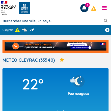
4
21°
Cleyrac
Prévisions
TOUS LES RÉSULTATS
METEO CLEYRAC (33540)
Articles
22°
Peu nuageux