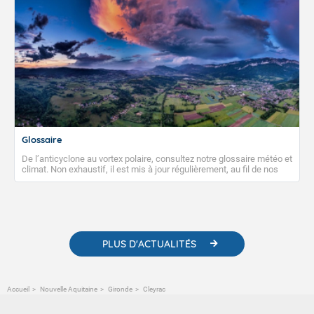
Glossaire
De l’anticyclone au vortex polaire, consultez notre glossaire météo et
climat. Non exhaustif, il est mis à jour régulièrement, au fil de nos
publications. Vous y trouverez également des liens utiles vers nos
contenus pédagogiques concernant les phénomènes
météorologiques et des informations scientifiques sur le
changement climatique.
PLUS D'ACTUALITÉS
Accueil
Nouvelle Aquitaine
Gironde
Cleyrac