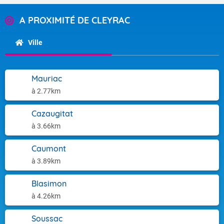
A PROXIMITÉ DE CLEYRAC
Ville
Mauriac
à 2.77km
Cazaugitat
à 3.66km
Caumont
à 3.89km
Blasimon
à 4.26km
Soussac