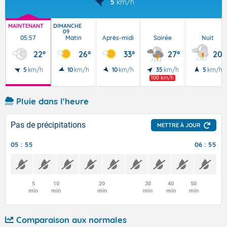
5
km/h
MAINTENANT
DIMANCHE
09
05:57
Matin
Après-midi
Soirée
Nuit
22°
26°
33°
27°
20°
5
km/h
10
km/h
10
km/h
35
km/h
5
km/h
100 km/h
Pluie dans l'heure
Pas de précipitations
METTRE À JOUR
05 : 55
06 : 55
5
10
20
30
40
50
min
min
min
min
min
min
Comparaison aux normales