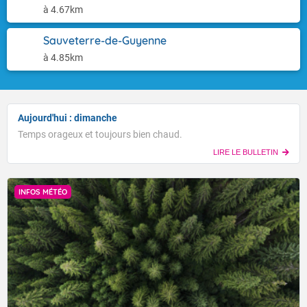
à 4.67km
Sauveterre-de-Guyenne
à 4.85km
Aujourd'hui : dimanche
Temps orageux et toujours bien chaud.
LIRE LE BULLETIN
INFOS MÉTÉO