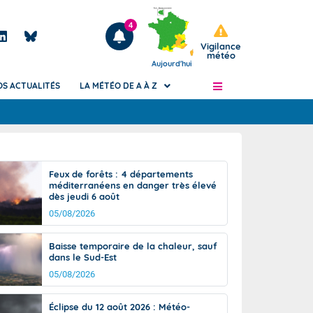
4
Vigilance
météo
Aujourd'hui
OS ACTUALITÉS
LA MÉTÉO DE A À Z
Articles
ngers
Feux de forêts : 4 départements
Phénomènes dangereux de J+2 à J+7
méditerranéens en danger très élevé
civile
dès jeudi 6 août
Avertissement pluies intenses à l'échelle
des communes (Apic)
05/08/2026
és
Bulletins Marine
Baisse temporaire de la chaleur, sauf
ateur de
Bulletins d'estimation du risque
dans le Sud-Est
d'avalanche
05/08/2026
-pompier
Météo des forêts
Vigicrues
Éclipse du 12 août 2026 : Météo-