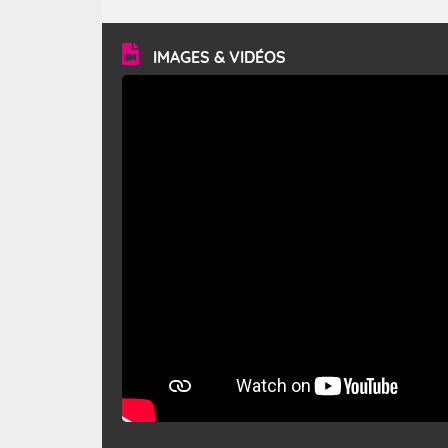
turbulent et généralement sec, pouvant souffler à une
vitesse moyenne de 50 km/h et atteindre 80 à 100 km/h
en rafales, parfois davantage. Il parcourt la basse vallée
du Rhône et la Provence et envahit le littoral
IMAGES & VIDÉOS
méditerranéen à partir de la Camargue.