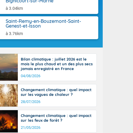
Bignicourt-sur-Marne
aison.
n ensoleillée,
à 3.04km
 nuages
sionner une
Saint-Remy-en-Bouzemont-Saint-
lpes
Genest-et-Isson
iques, le vent
et tramontane
à 3.76km
. Les
. Il fait 12 à
uages, elles
terranéen et
Bilan climatique : juillet 2026 est le
ste sur le
mois le plus chaud et un des plus secs
jamais enregistré en France
ales
Rhône-Alpes à
04/08/2026
 terres et 20
Changement climatique : quel impact
sur les vagues de chaleur ?
28/07/2026
Changement climatique : quel impact
sur les feux de forêt ?
21/05/2026