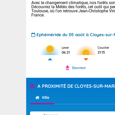
Avec le changement climatique, nos forêts sont
Découvrez la Météo des forêts, cet outil qui pe
Toulouse, où l'on retrouve Jean-Christophe Vi
France.
Ephéméride du 05 août à Cloyes-sur
Voici les tem
Lever
Coucher
06:21
21:15
Lyon : 32 Bia
25 Nancy : 28
31 Lille : 24 
Sauveur
Demain : jeud
TENDANCE P
Risque ora
Pour la sema
A PROXIMITÉ DE CLOYES-SUR-MA
Vigilance ora
Cette semain
devrait rester
Ville
(2A), Haute-C
(84). Sur le 
Tendance des
de journée, l
2026 :
Sur les crête