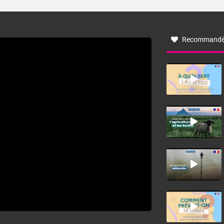
turbulent soufflant de secteur nord-ouest à nord, ou ouest
à nord-ouest, dans un secteur qui part du Roussillon à la
vallée de l’Aude et à l’ouest de l’Hérault. L’étymologie de
ce vent vient du latin trasmontanus, signifiant au-delà des
monts, en allusion aux régions montagneuses d’où
Recommandé
provient ce vent.