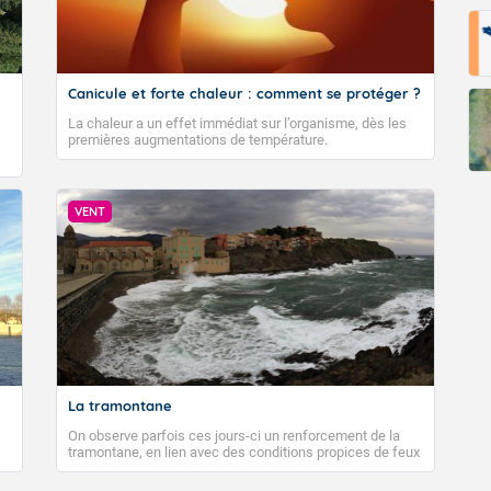
Canicule et forte chaleur : comment se protéger ?
La chaleur a un effet immédiat sur l’organisme, dès les
premières augmentations de température.
VENT
La tramontane
On observe parfois ces jours-ci un renforcement de la
tramontane, en lien avec des conditions propices de feux
de forêt. Mais qu'est-ce que la tramontane ? Quelles sont
ses caractéristiques ? La tramontane est un vent