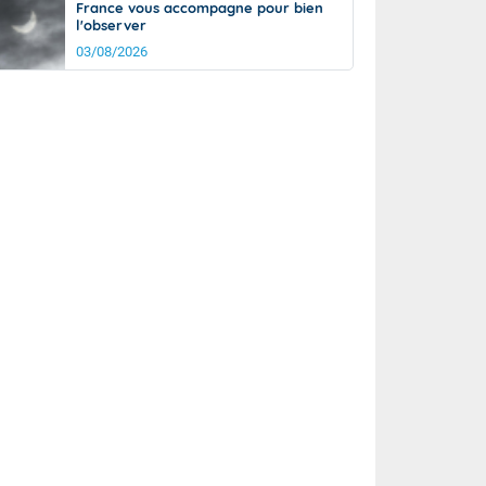
France vous accompagne pour bien
l'observer
03/08/2026
rée
Nuit
20°
14°
km/h
10
km/h