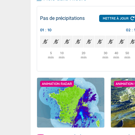
Pas de précipitations
METTRE À JOUR
01 : 10
02 : 
5
10
20
30
40
50
min
min
min
min
min
min
ANIMATION RADAR
ANIMATION 