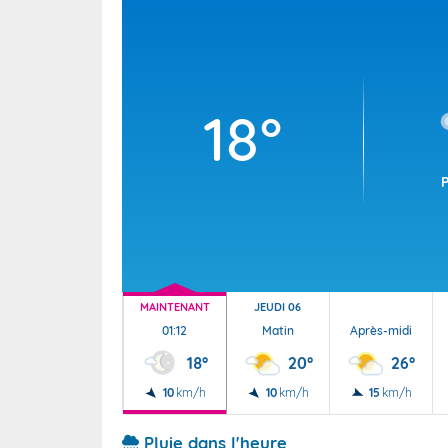
Wallis e
Grand fr
18°
MAINTENANT
JEUDI 06
01:12
Matin
Après-midi
18°
20°
26°
10
km/h
10
km/h
15
km/h
Pluie dans l'heure