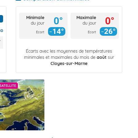
Minimale
Maximale
0°
0°
du jour
du jour
14°
26°
10
Ecart
Ecart
Écarts avec les moyennes de températures
minimales et maximales du mois de
août
sur
Cloyes-sur-Marne
SATELLITE