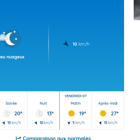
t Futuna
oid
10
km/h
Peu nuageux
VENDREDI 07
Soirée
Nuit
Matin
Après-midi
Soi
20°
13°
19°
27°
15
km/h
10
km/h
5
km/h
15
km/h
15
Comparaison aux normales