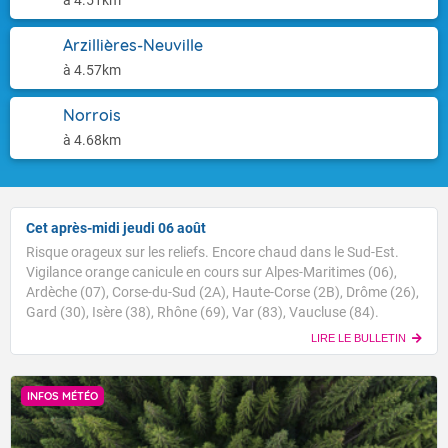
à 4.51km
Arzillières-Neuville
à 4.57km
Norrois
à 4.68km
Cet après-midi jeudi 06 août
Risque orageux sur les reliefs. Encore chaud dans le Sud-Est.
Vigilance orange canicule en cours sur Alpes-Maritimes (06),
Ardèche (07), Corse-du-Sud (2A), Haute-Corse (2B), Drôme (26),
Gard (30), Isère (38), Rhône (69), Var (83), Vaucluse (84).
LIRE LE BULLETIN
INFOS MÉTÉO