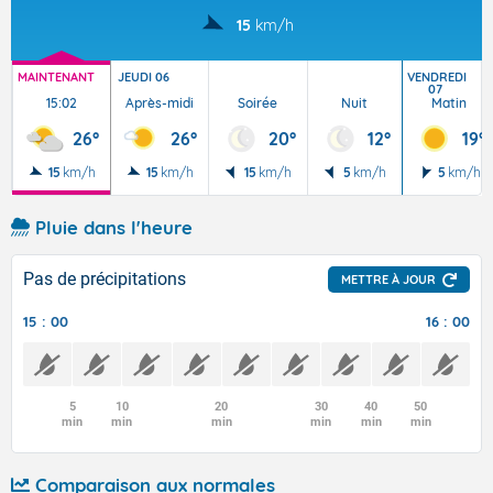
15
km/h
MAINTENANT
JEUDI 06
VENDREDI
07
15:02
Après-midi
Soirée
Nuit
Matin
26°
26°
20°
12°
19°
15
km/h
15
km/h
15
km/h
5
km/h
5
km/h
Pluie dans l'heure
Pas de précipitations
METTRE À JOUR
15 : 00
16 : 00
5
10
20
30
40
50
min
min
min
min
min
min
Comparaison aux normales