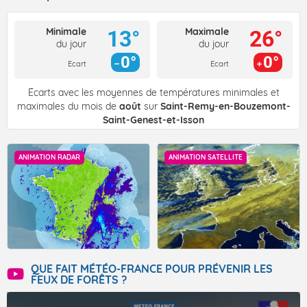
Minimale
Maximale
13°
26°
du jour
du jour
0°
0°
Ecart
Ecart
Écarts avec les moyennes de températures minimales et
maximales du mois de
août
sur
Saint-Remy-en-Bouzemont-
Saint-Genest-et-Isson
ANIMATION RADAR
ANIMATION SATELLITE
QUE FAIT MÉTÉO-FRANCE POUR PRÉVENIR LES
FEUX DE FORÊTS ?