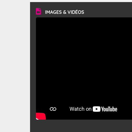
vitesse moyenne de 50 km/h et atteindre 80 à 100 km/h
en rafales, parfois davantage. Il parcourt la basse vallée
du Rhône et la Provence et envahit le littoral
IMAGES & VIDÉOS
méditerranéen à partir de la Camargue.