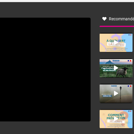
à nord-ouest, dans un secteur qui part du Roussillon à la
vallée de l’Aude et à l’ouest de l’Hérault. L’étymologie de
ce vent vient du latin trasmontanus, signifiant au-delà des
monts, en allusion aux régions montagneuses d’où
Recommandé
provient ce vent.