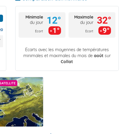
Minimale
Maximale
12°
32°
du jour
du jour
1°
9°
20
Ecart
Ecart
Écarts avec les moyennes de températures
minimales et maximales du mois de
août
sur
Collat
SATELLITE