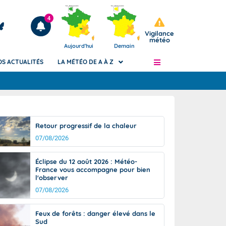
4
Vigilance
météo
Aujourd'hui
Demain
OS ACTUALITÉS
LA MÉTÉO DE A À Z
Articles
ngers
Retour progressif de la chaleur
Phénomènes dangereux de J+2 à J+7
07/08/2026
civile
Avertissement pluies intenses à l'échelle
des communes (Apic)
és
Éclipse du 12 août 2026 : Météo-
Bulletins Marine
France vous accompagne pour bien
l'observer
ateur de
Bulletins d'estimation du risque
d'avalanche
07/08/2026
-pompier
Météo des forêts
Feux de forêts : danger élevé dans le
Vigicrues
Sud