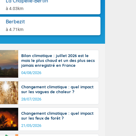
La Chapelle-Bertin
aison.
r l'Occitanie
à 4.03km
e puis
région Midi-
Berbezit
tié nord du
rranéen. Les
à 4.71km
-totalité du
et même
Bilan climatique : juillet 2026 est le
mois le plus chaud et un des plus secs
jamais enregistré en France
04/08/2026
Changement climatique : quel impact
sur les vagues de chaleur ?
28/07/2026
Changement climatique : quel impact
sur les feux de forêt ?
21/05/2026