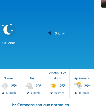
t Futuna
oid
5
km/h
Ciel clair
DIMANCHE 09
Soirée
Nuit
Matin
Après-midi
Soi
25°
20°
25°
29°
10
km/h
5
km/h
10
km/h
15
km/h
10
Comparaison aux normales