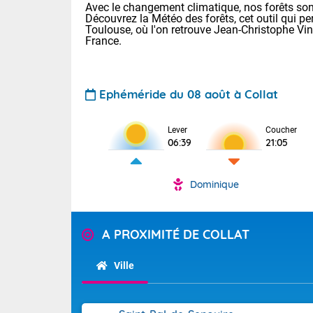
Avec le changement climatique, nos forêts sont
Découvrez la Météo des forêts, cet outil qui pe
Toulouse, où l'on retrouve Jean-Christophe Vi
France.
Ephéméride du 08 août à Collat
Voici les tem
Lever
Coucher
06:39
21:05
31 Lyon : 35 
: 32 Nancy : 
31 Lille : 28 
Dominique
Aujourd'hui 
TENDANCE P
Très chaud
Pour la sema
A PROXIMITÉ DE COLLAT
En matinée, le
Au niveau du 
températures 
Ville
aux Hauts-de-F
Corse. L'aprè
Tendance des
Pyrénées, la
2026 :
Les orages py