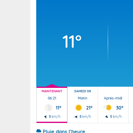
Wallis e
Grand fr
11°
MAINTENANT
SAMEDI 08
06:21
Matin
Après-midi
11°
21°
30°
5
km/h
5
km/h
5
km/h
Pluie dans l'heure