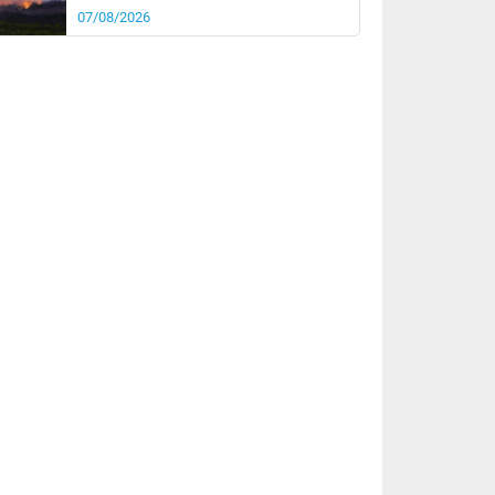
07/08/2026
rée
Nuit
22°
18°
km/h
5
km/h