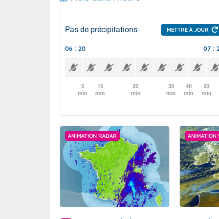
Pas de précipitations
METTRE À JOUR
06 : 20
07 : 
5
10
20
30
40
50
min
min
min
min
min
min
ANIMATION RADAR
ANIMATION 