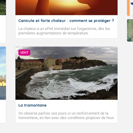
Canicule et forte chaleur : comment se protéger ?
La chaleur a un effet immédiat sur l’organisme, dès les
premières augmentations de température.
VENT
La tramontane
On observe parfois ces jours-ci un renforcement de la
tramontane, en lien avec des conditions propices de feux
de forêt. Mais qu'est-ce que la tramontane ? Quelles sont
ses caractéristiques ? La tramontane est un vent
turbulent soufflant de secteur nord-ouest à nord, ou ouest