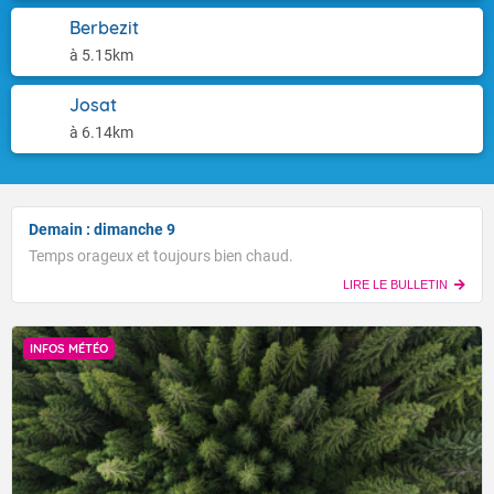
Berbezit
à 5.15km
Josat
à 6.14km
Demain : dimanche 9
Temps orageux et toujours bien chaud.
LIRE LE BULLETIN
INFOS MÉTÉO