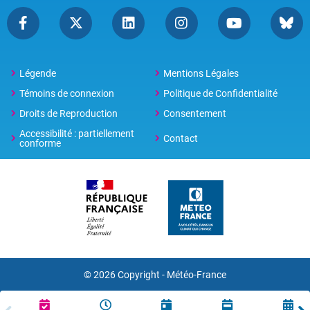
Légende
Mentions Légales
Témoins de connexion
Politique de Confidentialité
Droits de Reproduction
Consentement
Accessibilité : partiellement
Contact
conforme
© 2026 Copyright -
Météo-France