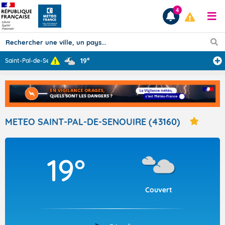
4
19°
Saint-Pal-de-Se
...
Prévisions
TOUS LES RÉSULTATS
METEO SAINT-PAL-DE-SENOUIRE (43160)
Articles
19°
Couvert