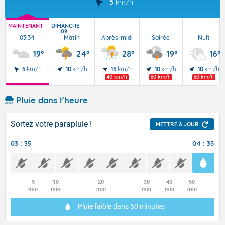
5
km/h
MAINTENANT
DIMANCHE
09
03:34
Matin
Après-midi
Soirée
Nuit
19°
24°
28°
19°
16°
5
km/h
10
km/h
15
km/h
10
km/h
10
km/h
40 km/h
60 km/h
60 km/h
Pluie dans l'heure
Sortez votre parapluie !
METTRE À JOUR
03 : 35
04 : 35
5
10
20
30
40
50
min
min
min
min
min
min
Pluie faible
dans 50 minutes