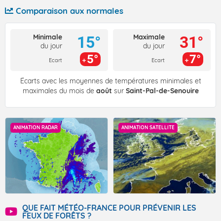
Comparaison aux normales
Minimale
Maximale
15°
31°
du jour
du jour
5°
7°
Ecart
Ecart
Écarts avec les moyennes de températures minimales et
maximales du mois de
août
sur
Saint-Pal-de-Senouire
ANIMATION RADAR
ANIMATION SATELLITE
QUE FAIT MÉTÉO-FRANCE POUR PRÉVENIR LES
FEUX DE FORÊTS ?