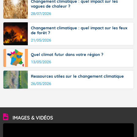
sont comprises entre 30 et 36 dans l'intérieur du pays,
Changement climatique : quel impact sur les
vagues de chaleur ?
avec des pointes jusqu'à 37 à 38 degrés dans l'arrière-
pays varois et en vallée de la Garonne.
28/07/2026
Changement climatique : quel impact sur les feux
de forêt ?
Fermer
21/05/2026
Quel climat futur dans votre région ?
13/05/2026
Ressources utiles sur le changement climatique
26/05/2026
IMAGES & VIDÉOS