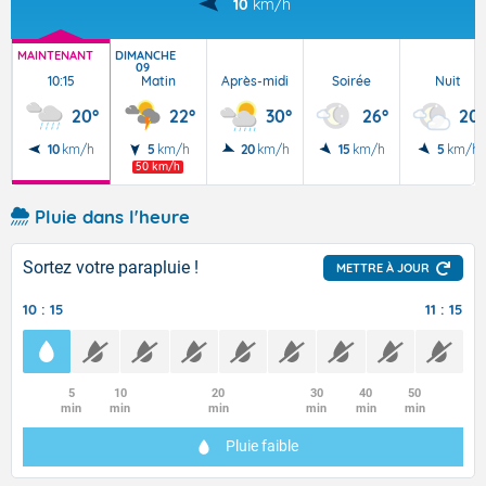
10
km/h
MAINTENANT
DIMANCHE
09
10:15
Matin
Après-midi
Soirée
Nuit
20°
22°
30°
26°
20°
10
km/h
5
km/h
20
km/h
15
km/h
5
km/h
50 km/h
Pluie dans l'heure
Sortez votre parapluie !
METTRE À JOUR
10 : 15
11 : 15
5
10
20
30
40
50
min
min
min
min
min
min
Pluie faible