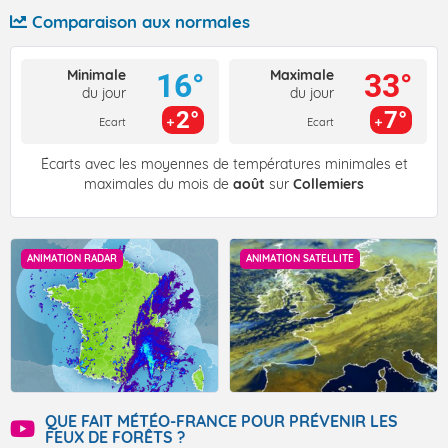
Comparaison aux normales
Minimale
Maximale
16°
33°
du jour
du jour
2°
7°
Ecart
Ecart
Écarts avec les moyennes de températures minimales et
maximales du mois de
août
sur
Collemiers
ANIMATION RADAR
ANIMATION SATELLITE
QUE FAIT MÉTÉO-FRANCE POUR PRÉVENIR LES
FEUX DE FORÊTS ?