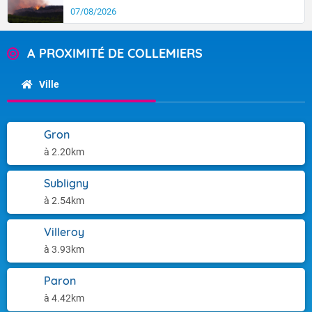
07/08/2026
A PROXIMITÉ DE COLLEMIERS
Ville
Gron
à 2.20km
Subligny
à 2.54km
Villeroy
à 3.93km
Paron
à 4.42km