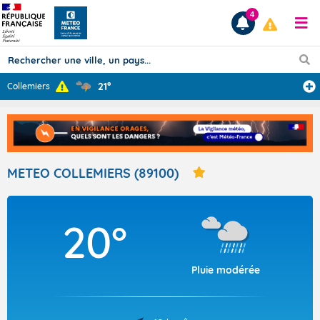
4
21°
Collemiers
Prévisions
TOUS LES RÉSULTATS
METEO COLLEMIERS (89100)
Articles
20°
Pluie modérée