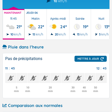
10
km/h
MAINTENANT
JEUDI 06
11:45
Matin
Après-midi
Soirée
Nuit
21°
22°
24°
19°
13°
10
km/h
15
km/h
20
km/h
15
km/h
5
km/h
Pluie dans l'heure
Pas de précipitations
METTRE À JOUR
11 : 45
12 : 45
5
10
20
30
40
50
min
min
min
min
min
min
Comparaison aux normales