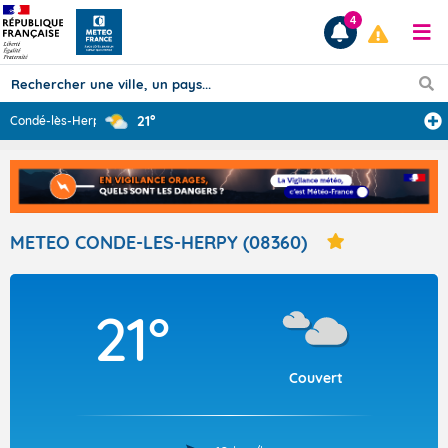
4
21°
Condé-lès-Herpy
...
Prévisions
TOUS LES RÉSULTATS
METEO CONDE-LES-HERPY (08360)
Articles
21°
Couvert