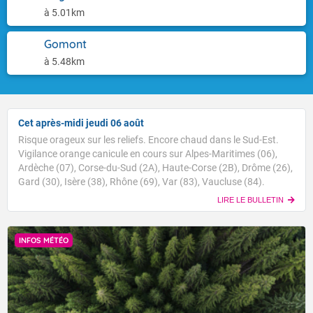
à 5.01km
Gomont
à 5.48km
Cet après-midi jeudi 06 août
Risque orageux sur les reliefs. Encore chaud dans le Sud-Est.
Vigilance orange canicule en cours sur Alpes-Maritimes (06),
Ardèche (07), Corse-du-Sud (2A), Haute-Corse (2B), Drôme (26),
Gard (30), Isère (38), Rhône (69), Var (83), Vaucluse (84).
LIRE LE BULLETIN
INFOS MÉTÉO