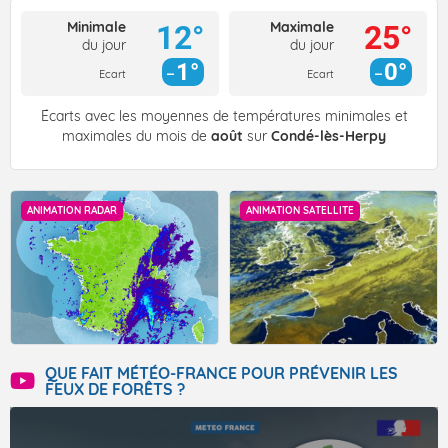
Minimale
Maximale
12°
25°
du jour
du jour
1°
0°
Ecart
Ecart
Écarts avec les moyennes de températures minimales et
maximales du mois de
août
sur
Condé-lès-Herpy
ANIMATION RADAR
ANIMATION SATELLITE
QUE FAIT MÉTÉO-FRANCE POUR PRÉVENIR LES
FEUX DE FORÊTS ?