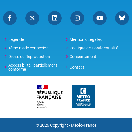
Légende
Mentions Légales
Témoins de connexion
Politique de Confidentialité
Droits de Reproduction
Consentement
Accessibilité : partiellement
Contact
conforme
© 2026 Copyright -
Météo-France