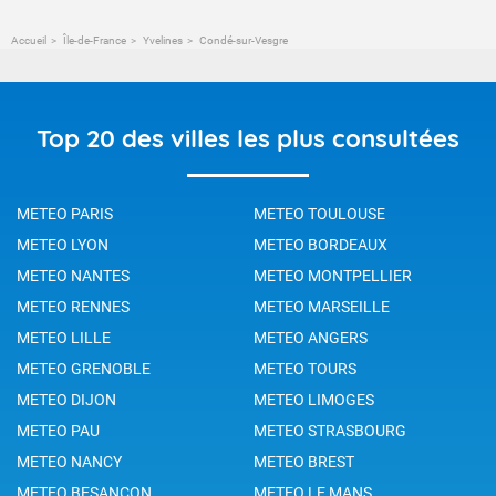
Accueil
Île-de-France
Yvelines
Condé-sur-Vesgre
Top 20 des villes les plus consultées
METEO PARIS
METEO TOULOUSE
METEO LYON
METEO BORDEAUX
METEO NANTES
METEO MONTPELLIER
METEO RENNES
METEO MARSEILLE
METEO LILLE
METEO ANGERS
METEO GRENOBLE
METEO TOURS
METEO DIJON
METEO LIMOGES
METEO PAU
METEO STRASBOURG
METEO NANCY
METEO BREST
METEO BESANCON
METEO LE MANS