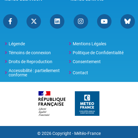
Légende
Mentions Légales
Témoins de connexion
Politique de Confidentialité
Droits de Reproduction
Consentement
Accessibilité : partiellement
Contact
conforme
© 2026 Copyright -
Météo-France