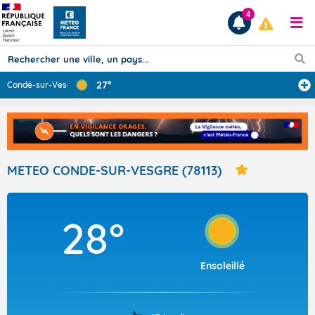
4
27°
Condé-sur-Vesgr
...
Prévisions
TOUS LES RÉSULTATS
METEO CONDE-SUR-VESGRE (78113)
Articles
28°
Ensoleillé