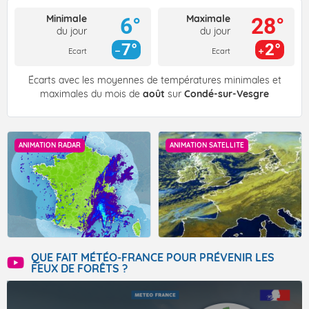
Minimale
Maximale
6°
28°
du jour
du jour
7°
2°
Ecart
Ecart
Écarts avec les moyennes de températures minimales et
maximales du mois de
août
sur
Condé-sur-Vesgre
ANIMATION RADAR
ANIMATION SATELLITE
QUE FAIT MÉTÉO-FRANCE POUR PRÉVENIR LES
FEUX DE FORÊTS ?