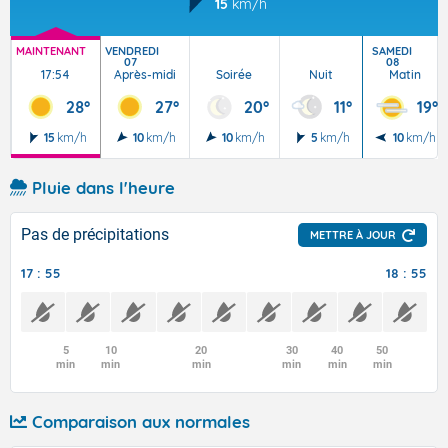
15
km/h
MAINTENANT
VENDREDI
SAMEDI
07
08
17:54
Après-midi
Soirée
Nuit
Matin
28°
27°
20°
11°
19°
15
km/h
10
km/h
10
km/h
5
km/h
10
km/h
Pluie dans l'heure
Pas de précipitations
METTRE À JOUR
17 : 55
18 : 55
5
10
20
30
40
50
min
min
min
min
min
min
Comparaison aux normales