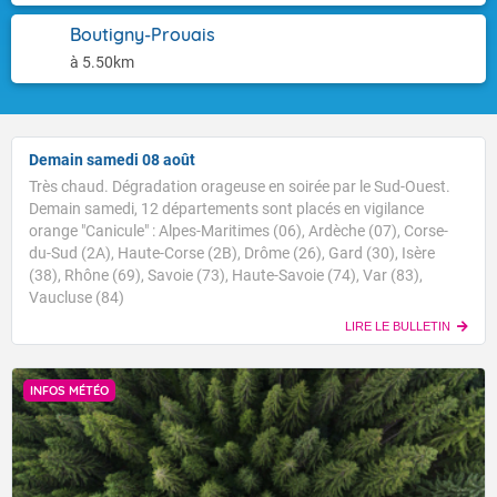
Boutigny-Prouais
à 5.50km
Demain samedi 08 août
Très chaud. Dégradation orageuse en soirée par le Sud-Ouest.
Demain samedi, 12 départements sont placés en vigilance
orange "Canicule" : Alpes-Maritimes (06), Ardèche (07), Corse-
du-Sud (2A), Haute-Corse (2B), Drôme (26), Gard (30), Isère
(38), Rhône (69), Savoie (73), Haute-Savoie (74), Var (83),
Vaucluse (84)
LIRE LE BULLETIN
INFOS MÉTÉO