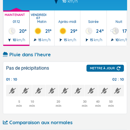
10
km/h
MAINTENANT
VENDREDI
07
01:12
Matin
Après-midi
Soirée
Nuit
20°
21°
29°
24°
17°
10
km/h
15
km/h
15
km/h
15
km/h
10
km/h
Pluie dans l'heure
Pas de précipitations
METTRE À JOUR
01 : 10
02 : 10
5
10
20
30
40
50
min
min
min
min
min
min
Comparaison aux normales