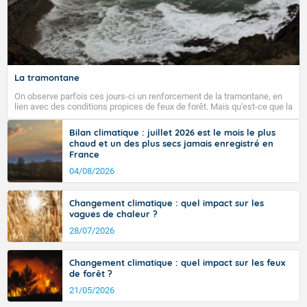
La tramontane
On observe parfois ces jours-ci un renforcement de la tramontane, en
lien avec des conditions propices de feux de forêt. Mais qu'est-ce que la
tramontane ? Quelles sont ses caractéristiques ? La tramontane est un
vent turbulent soufflant de secteur nord-ouest à nord, ou ouest à nord-
Bilan climatique : juillet 2026 est le mois le plus
ouest, dans un secteur qui part du Roussillon à la vallée de l’Aude et à
chaud et un des plus secs jamais enregistré en
l’ouest de l’Hérault. L’étymologie de ce vent vient du latin trasmontanus,
France
signifiant au-delà des monts, en allusion aux régions montagneuses
d’où provient ce vent.
04/08/2026
Changement climatique : quel impact sur les
vagues de chaleur ?
28/07/2026
Changement climatique : quel impact sur les feux
de forêt ?
21/05/2026