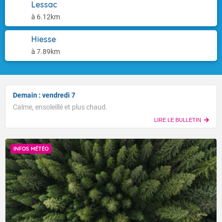
Lessac
à 6.12km
Hiesse
à 7.89km
Demain : vendredi 7
Calme, ensoleillé et plus chaud.
LIRE LE BULLETIN
INFOS MÉTÉO