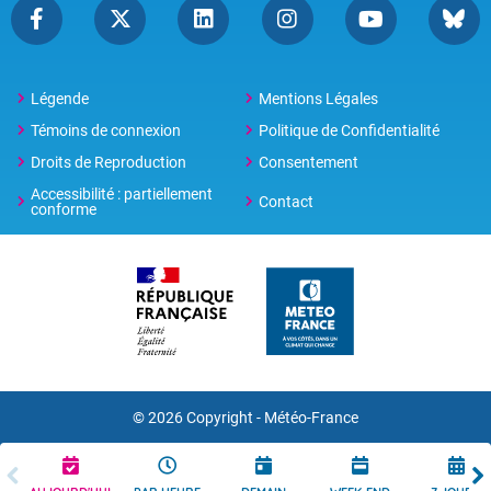
Légende
Mentions Légales
Témoins de connexion
Politique de Confidentialité
Droits de Reproduction
Consentement
Accessibilité : partiellement
Contact
conforme
© 2026 Copyright -
Météo-France