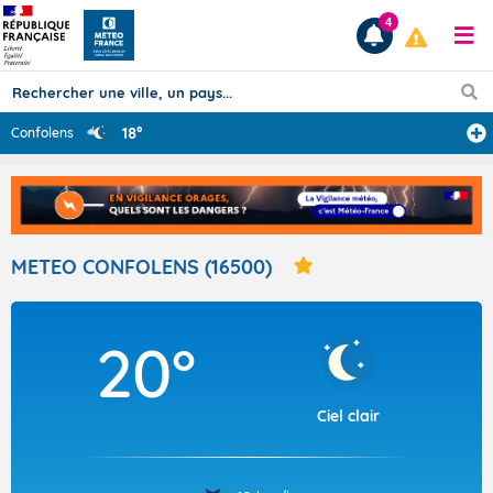
4
18°
Confolens
Prévisions
TOUS LES RÉSULTATS
METEO CONFOLENS (16500)
Articles
20°
Ciel clair