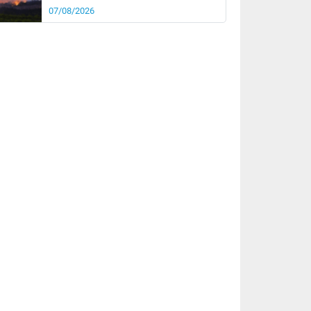
07/08/2026
rée
Nuit
24°
18°
km/h
10
km/h