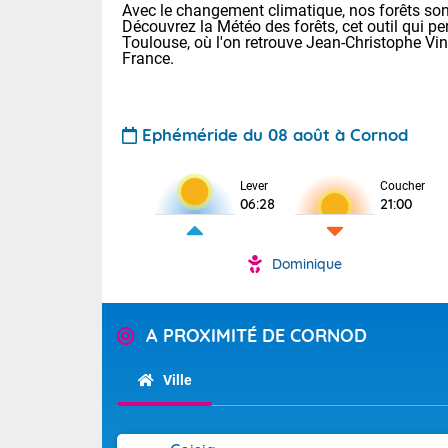
Avec le changement climatique, nos forêts sont
Découvrez la Météo des forêts, cet outil qui pe
Toulouse, où l'on retrouve Jean-Christophe Vi
France.
Ephéméride du 08 août à Cornod
Lever
Coucher
Voici les tem
06:28
21:00
31 Lyon : 35 
: 32 Nancy : 
32 Lille : 28 
Dominique
TENDANCE P
Demain : sam
Pour la sema
A PROXIMITÉ DE CORNOD
Très chaud
Au niveau du 
En matinée, le
températures 
Ville
Le soleil domi
Tendance des
donnent quel
2026 :
sur les Pyrén