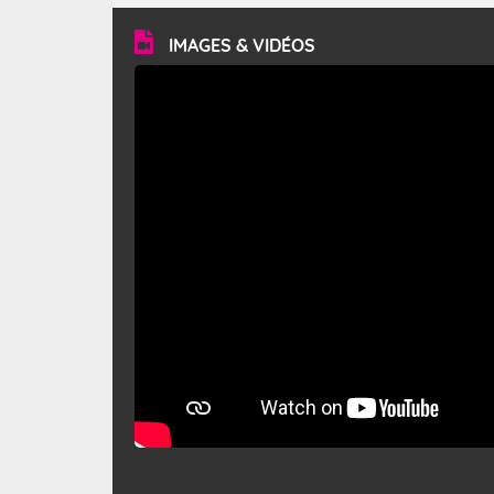
vitesse moyenne de 50 km/h et atteindre 80 à 100 km/h
en rafales, parfois davantage. Il parcourt la basse vallée
du Rhône et la Provence et envahit le littoral
IMAGES & VIDÉOS
méditerranéen à partir de la Camargue.