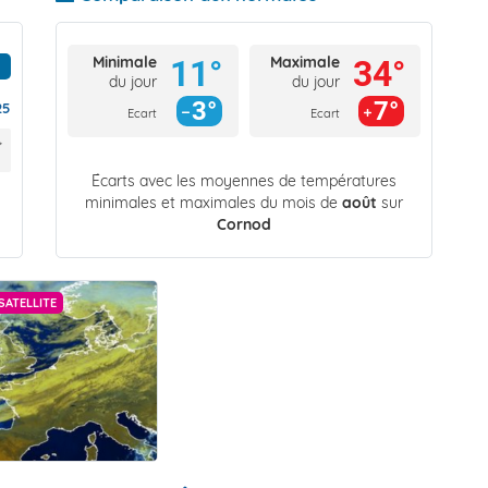
Minimale
Maximale
11°
34°
du jour
du jour
3°
7°
25
Ecart
Ecart
Écarts avec les moyennes de températures
minimales et maximales du mois de
août
sur
Cornod
SATELLITE