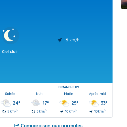
t Futuna
oid
5
km/h
Ciel clair
DIMANCHE 09
Soirée
Nuit
Matin
Après-midi
Soi
24°
17°
25°
33°
5
km/h
5
km/h
10
km/h
10
km/h
10
Comparaison aux normales