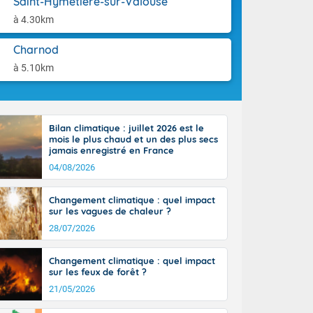
Saint-Hymetière-sur-Valouse
orages
aison.
ne, le Poitou-
à 4.30km
 de 8 à 13
re 26 sur le
Charnod
 nouveau
à 5.10km
 dans le sud-
Bilan climatique : juillet 2026 est le
mois le plus chaud et un des plus secs
jamais enregistré en France
04/08/2026
Changement climatique : quel impact
sur les vagues de chaleur ?
28/07/2026
Changement climatique : quel impact
sur les feux de forêt ?
21/05/2026