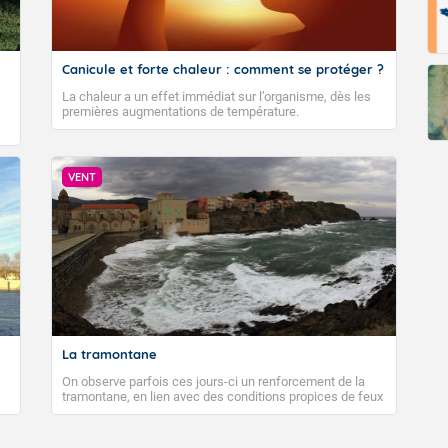
Canicule et forte chaleur : comment se protéger ?
La chaleur a un effet immédiat sur l’organisme, dès les
premières augmentations de température.
VENT
La tramontane
On observe parfois ces jours-ci un renforcement de la
tramontane, en lien avec des conditions propices de feux
de forêt. Mais qu'est-ce que la tramontane ? Quelles sont
ses caractéristiques ? La tramontane est un vent
turbulent soufflant de secteur nord-ouest à nord, ou ouest