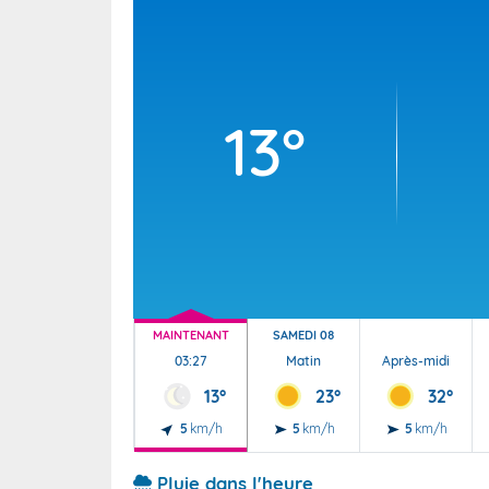
Wallis e
Grand fr
13°
MAINTENANT
SAMEDI 08
03:27
Matin
Après-midi
13°
23°
32°
5
km/h
5
km/h
5
km/h
Pluie dans l'heure