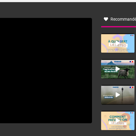
à nord-ouest, dans un secteur qui part du Roussillon à la
vallée de l’Aude et à l’ouest de l’Hérault. L’étymologie de
ce vent vient du latin trasmontanus, signifiant au-delà des
monts, en allusion aux régions montagneuses d’où
Recommandé
provient ce vent.