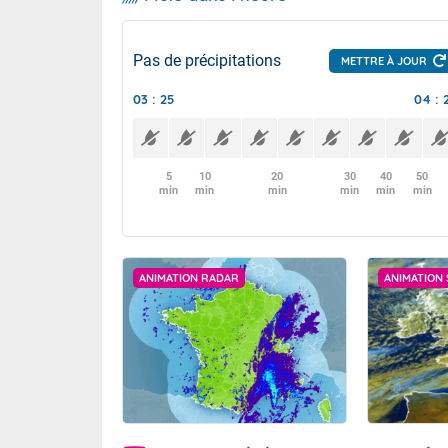
Pas de précipitations
METTRE À JOUR
03 : 25
04 : 
5
10
20
30
40
50
min
min
min
min
min
min
ANIMATION RADAR
ANIMATION 