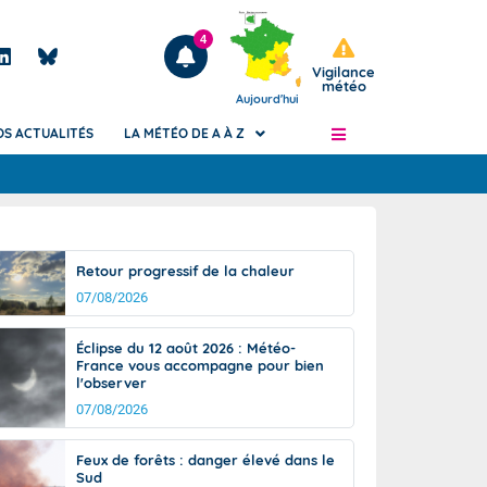
4
Vigilance
météo
Aujourd'hui
OS ACTUALITÉS
LA MÉTÉO DE A À Z
Articles
ngers
Retour progressif de la chaleur
Phénomènes dangereux de J+2 à J+7
07/08/2026
civile
Avertissement pluies intenses à l'échelle
des communes (Apic)
és
Éclipse du 12 août 2026 : Météo-
Bulletins Marine
France vous accompagne pour bien
l'observer
ateur de
Bulletins d'estimation du risque
d'avalanche
07/08/2026
-pompier
Météo des forêts
Feux de forêts : danger élevé dans le
Vigicrues
Sud