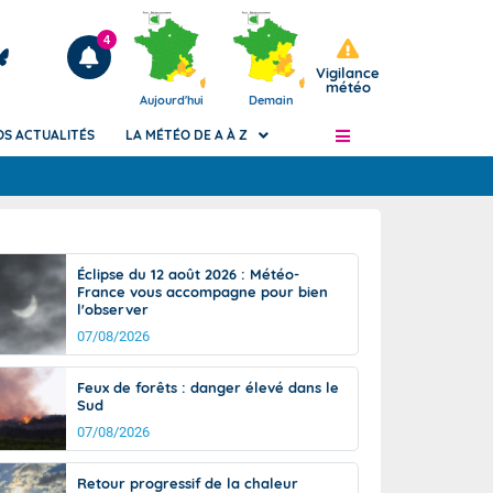
4
Vigilance
météo
Aujourd'hui
Demain
OS ACTUALITÉS
LA MÉTÉO DE A À Z
Articles
ngers
Éclipse du 12 août 2026 : Météo-
Phénomènes dangereux de J+2 à J+7
France vous accompagne pour bien
civile
l'observer
Avertissement pluies intenses à l'échelle
des communes (Apic)
07/08/2026
és
Bulletins Marine
Feux de forêts : danger élevé dans le
ateur de
Bulletins d'estimation du risque
Sud
d'avalanche
07/08/2026
-pompier
Météo des forêts
Vigicrues
Retour progressif de la chaleur