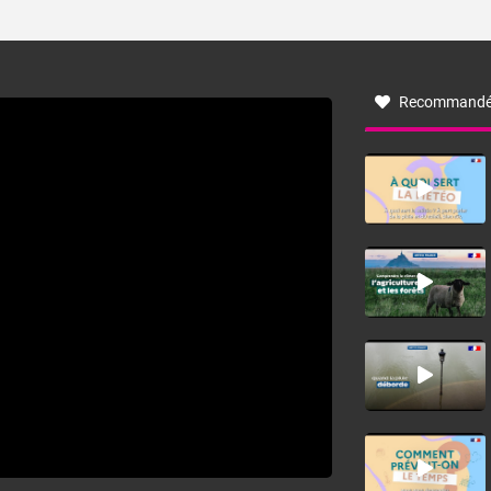
ses caractéristiques ? La tramontane est un vent
turbulent soufflant de secteur nord-ouest à nord, ou ouest
à nord-ouest, dans un secteur qui part du Roussillon à la
vallée de l’Aude et à l’ouest de l’Hérault. L’étymologie de
ce vent vient du latin trasmontanus, signifiant au-delà des
monts, en allusion aux régions montagneuses d’où
Recommandé
provient ce vent.