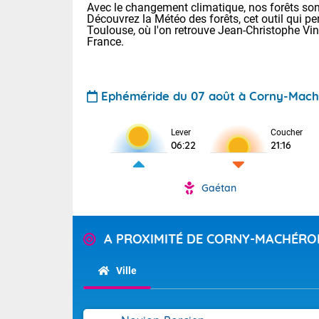
Avec le changement climatique, nos forêts sont
Découvrez la Météo des forêts, cet outil qui pe
Toulouse, où l'on retrouve Jean-Christophe Vi
France.
Ephéméride du 07 août à Corny-Mach
Voici les tem
Lever
Coucher
06:22
21:16
22/14 Paris :
Clermont-Fd :
Limoges : 29/
Gaétan
Lille : 25/15
TENDANCE P
Demain same
Pour la sema
A PROXIMITÉ DE CORNY-MACHÉRO
Très chaud
samedi, 12
Au niveau du 
températures 
Alpes-Marit
Ville
Drôme (26),
Tendance des
(74), Var (8
2026 :