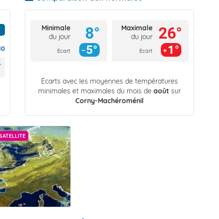
Minimale
Maximale
8°
26°
du jour
du jour
5°
1°
10
Ecart
Ecart
Écarts avec les moyennes de températures
minimales et maximales du mois de
août
sur
Corny-Machéroménil
SATELLITE