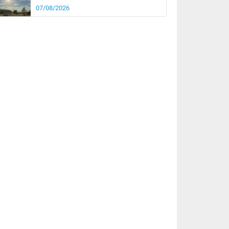
07/08/2026
it
14°
km/h