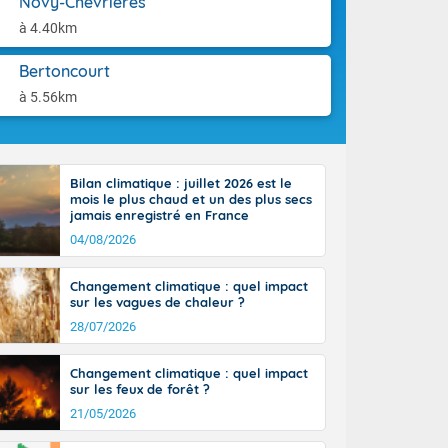
Novy-Chevrières
-France jusque
aison.
sur la Corse.
à 4.40km
des Pyrénées,
. En marge de
Bertoncourt
rection de la
à 5.56km
di. En soirée,
 sur
e thermomètre
squ'à 22 à 24,
Bilan climatique : juillet 2026 est le
culier, sur le
mois le plus chaud et un des plus secs
, hors côtes
jamais enregistré en France
nt 38 ou 39
04/08/2026
Changement climatique : quel impact
sur les vagues de chaleur ?
28/07/2026
Changement climatique : quel impact
sur les feux de forêt ?
21/05/2026