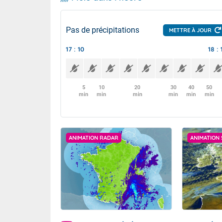
Pas de précipitations
METTRE À JOUR
17 : 10
18 : 
5
10
20
30
40
50
min
min
min
min
min
min
ANIMATION RADAR
ANIMATION 