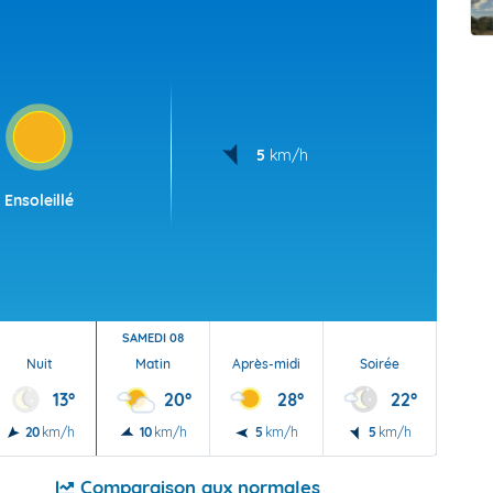
t Futuna
oid
5
km/h
Ensoleillé
SAMEDI 08
Nuit
Matin
Après-midi
Soirée
Nu
13°
20°
28°
22°
20
km/h
10
km/h
5
km/h
5
km/h
5
Comparaison aux normales