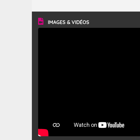
caractéristiques ? Le mistral est un vent régional,
turbulent et généralement sec, pouvant souffler à une
vitesse moyenne de 50 km/h et atteindre 80 à 100 km/h
en rafales, parfois davantage. Il parcourt la basse vallée
du Rhône et la Provence et envahit le littoral
IMAGES & VIDÉOS
méditerranéen à partir de la Camargue.