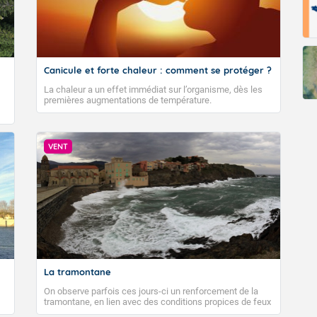
Canicule et forte chaleur : comment se protéger ?
La chaleur a un effet immédiat sur l’organisme, dès les
premières augmentations de température.
VENT
La tramontane
On observe parfois ces jours-ci un renforcement de la
tramontane, en lien avec des conditions propices de feux
de forêt. Mais qu'est-ce que la tramontane ? Quelles sont