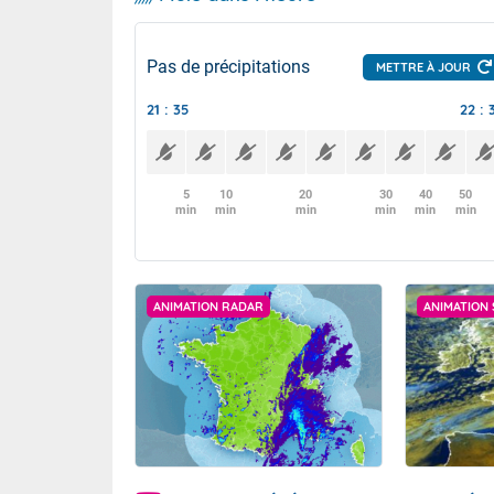
Pas de précipitations
METTRE À JOUR
21 : 35
22 : 
5
10
20
30
40
50
min
min
min
min
min
min
ANIMATION RADAR
ANIMATION 