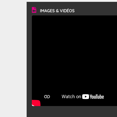
vitesse moyenne de 50 km/h et atteindre 80 à 100 km/h
en rafales, parfois davantage. Il parcourt la basse vallée
du Rhône et la Provence et envahit le littoral
IMAGES & VIDÉOS
méditerranéen à partir de la Camargue.