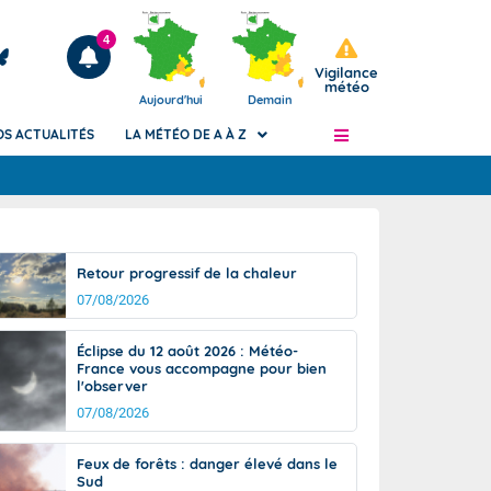
4
Vigilance
météo
Aujourd'hui
Demain
OS ACTUALITÉS
LA MÉTÉO DE A À Z
Articles
ngers
Retour progressif de la chaleur
Phénomènes dangereux de J+2 à J+7
07/08/2026
civile
Avertissement pluies intenses à l'échelle
des communes (Apic)
és
Éclipse du 12 août 2026 : Météo-
Bulletins Marine
France vous accompagne pour bien
l'observer
ateur de
Bulletins d'estimation du risque
d'avalanche
07/08/2026
-pompier
Météo des forêts
Feux de forêts : danger élevé dans le
Vigicrues
Sud