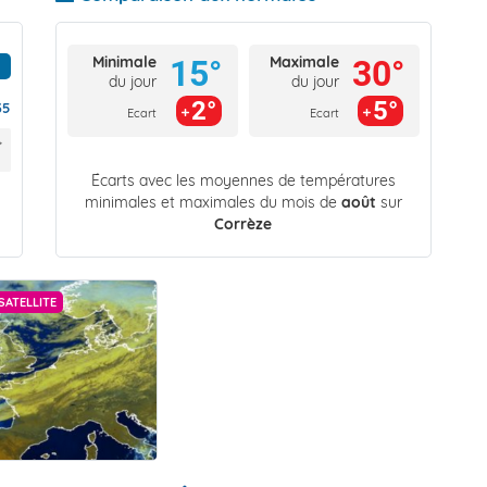
Minimale
Maximale
15°
30°
du jour
du jour
2°
5°
35
Ecart
Ecart
Écarts avec les moyennes de températures
minimales et maximales du mois de
août
sur
Corrèze
SATELLITE