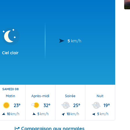
t Futuna
oid
5
km/h
Ciel clair
SAMEDI 08
Matin
Après-midi
Soirée
Nuit
23°
32°
25°
19°
10
km/h
5
km/h
10
km/h
5
km/h
Comparaison aux normales