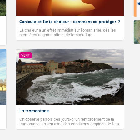
Canicule et forte chaleur : comment se protéger ?
La chaleur a un effet immédiat sur l’organisme, dès les
premières augmentations de température.
VENT
La tramontane
On observe parfois ces jours-ci un renforcement de la
tramontane, en lien avec des conditions propices de feux
de forêt. Mais qu'est-ce que la tramontane ? Quelles sont
ses caractéristiques ? La tramontane est un vent
turbulent soufflant de secteur nord-ouest à nord, ou ouest