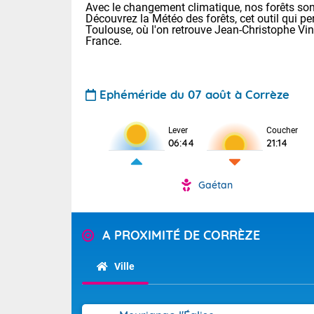
Avec le changement climatique, nos forêts sont
Découvrez la Météo des forêts, cet outil qui pe
Toulouse, où l'on retrouve Jean-Christophe Vi
France.
Ephéméride du 07 août à Corrèze
Lever
Coucher
Voici les tem
06:44
21:14
31 Lyon : 35 
: 32 Nancy : 
32 Lille : 28 
Gaétan
TENDANCE P
Demain : sam
Pour la sema
A PROXIMITÉ DE CORRÈZE
Très chaud
Au niveau du 
En matinée, le
températures 
Ville
Le soleil domi
Tendance des
donnent quel
2026 :
sur les Pyrén