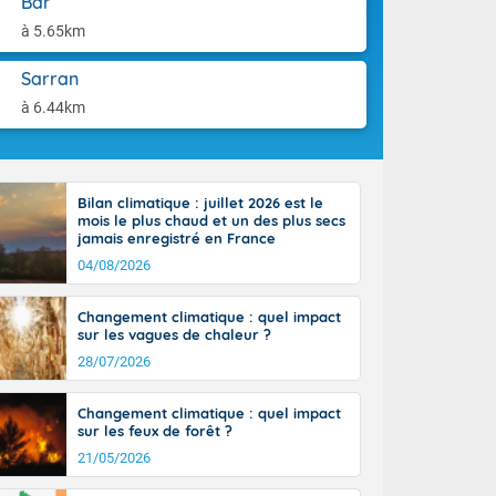
Bar
orages
aison.
ne, le Poitou-
à 5.65km
 de 8 à 13
re 26 sur le
Sarran
 nouveau
à 6.44km
 dans le sud-
Bilan climatique : juillet 2026 est le
mois le plus chaud et un des plus secs
jamais enregistré en France
04/08/2026
Changement climatique : quel impact
sur les vagues de chaleur ?
28/07/2026
Changement climatique : quel impact
sur les feux de forêt ?
21/05/2026