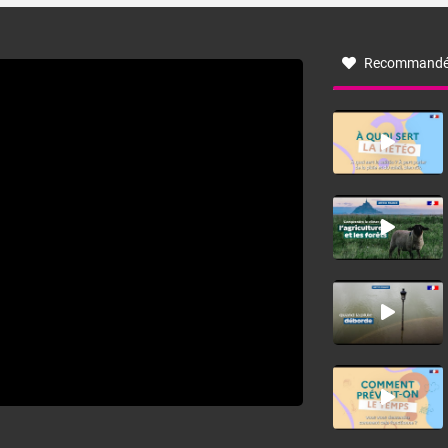
à nord-ouest, dans un secteur qui part du Roussillon à la
vallée de l’Aude et à l’ouest de l’Hérault. L’étymologie de
ce vent vient du latin trasmontanus, signifiant au-delà des
monts, en allusion aux régions montagneuses d’où
Recommandé
provient ce vent.