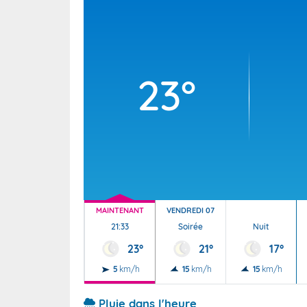
Wallis e
Grand fr
23°
MAINTENANT
VENDREDI 07
21:33
Soirée
Nuit
23°
21°
17°
5
km/h
15
km/h
15
km/h
Pluie dans l'heure