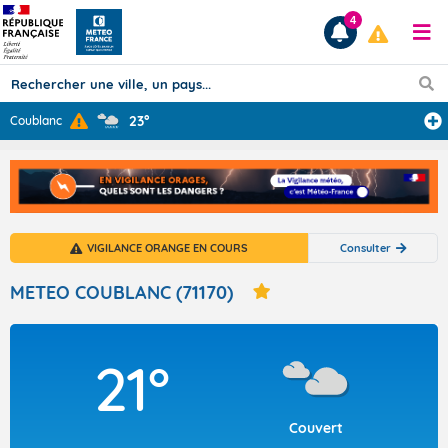
4
23°
Coublanc
Prévisions
TOUS LES RÉSULTATS
VIGILANCE ORANGE EN COURS
Consulter
Articles
METEO COUBLANC (71170)
21°
Couvert