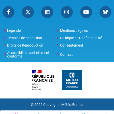
Légende
Mentions Légales
Témoins de connexion
Politique de Confidentialité
Droits de Reproduction
Consentement
Accessibilité : partiellement
Contact
conforme
© 2026 Copyright -
Météo-France