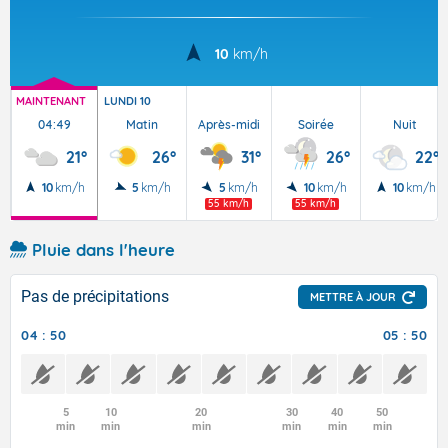
10
km/h
MAINTENANT
LUNDI 10
04:49
Matin
Après-midi
Soirée
Nuit
21°
26°
31°
26°
22°
10
km/h
5
km/h
5
km/h
10
km/h
10
km/h
55 km/h
55 km/h
Pluie dans l'heure
Pas de précipitations
METTRE À JOUR
04 : 50
05 : 50
5
10
20
30
40
50
min
min
min
min
min
min