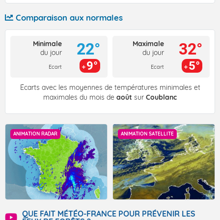
Comparaison aux normales
Minimale
Maximale
22°
32°
du jour
du jour
9°
5°
Ecart
Ecart
Écarts avec les moyennes de températures minimales et
maximales du mois de
août
sur
Coublanc
ANIMATION RADAR
ANIMATION SATELLITE
QUE FAIT MÉTÉO-FRANCE POUR PRÉVENIR LES