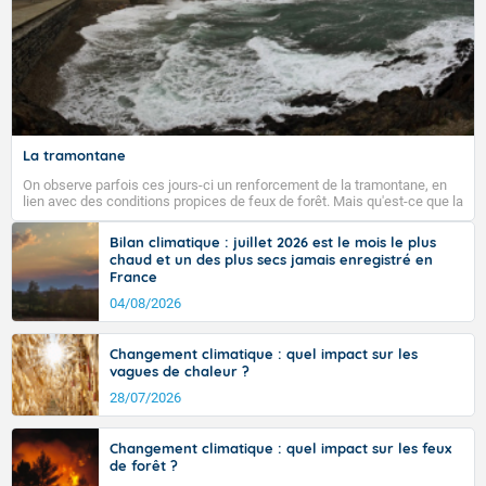
Fermer
La tramontane
On observe parfois ces jours-ci un renforcement de la tramontane, en
lien avec des conditions propices de feux de forêt. Mais qu'est-ce que la
tramontane ? Quelles sont ses caractéristiques ? La tramontane est un
vent turbulent soufflant de secteur nord-ouest à nord, ou ouest à nord-
Bilan climatique : juillet 2026 est le mois le plus
ouest, dans un secteur qui part du Roussillon à la vallée de l’Aude et à
chaud et un des plus secs jamais enregistré en
l’ouest de l’Hérault. L’étymologie de ce vent vient du latin trasmontanus,
France
signifiant au-delà des monts, en allusion aux régions montagneuses
d’où provient ce vent.
04/08/2026
Changement climatique : quel impact sur les
vagues de chaleur ?
28/07/2026
Changement climatique : quel impact sur les feux
de forêt ?