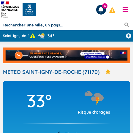
4
34°
Saint-Igny-de-R
...
Prévisions
TOUS LES RÉSULTATS
METEO SAINT-IGNY-DE-ROCHE (71170)
Articles
33°
Risque d'orages