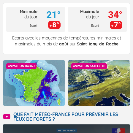
Minimale
Maximale
21°
34°
du jour
du jour
8°
7°
Ecart
Ecart
Écarts avec les moyennes de températures minimales et
maximales du mois de
août
sur
Saint-Igny-de-Roche
ANIMATION RADAR
ANIMATION SATELLITE
QUE FAIT MÉTÉO-FRANCE POUR PRÉVENIR LES
FEUX DE FORÊTS ?