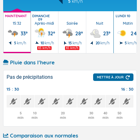
5
km/h
MAINTENANT
DIMANCHE
LUNDI 10
09
15:32
Après-midi
Soirée
Nuit
Matin
33°
32°
28°
23°
24°
5
km/h
10
km/h
15
km/h
20
km/h
5
km/h
65 km/h
65 km/h
Pluie dans l'heure
Pas de précipitations
METTRE À JOUR
15 : 30
16 : 30
5
10
20
30
40
50
min
min
min
min
min
min
Comparaison aux normales