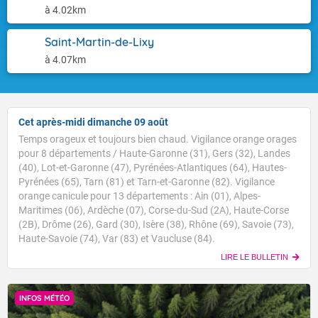
à 4.02km
Saint-Martin-de-Lixy
à 4.07km
Cet après-midi dimanche 09 août
Temps orageux et toujours bien chaud. Vigilance orange orages
pour 8 départements / Haute-Garonne (31), Gers (32), Landes
(40), Lot-et-Garonne (47), Pyrénées-Atlantiques (64), Hautes-
Pyrénées (65), Tarn (81) et Tarn-et-Garonne (82). Vigilance
orange canicule pour 13 départements : Ain (01), Alpes-
Maritimes (06), Ardèche (07), Corse-du-Sud (2A), Haute-Corse
(2B), Drôme (26), Gard (30), Isère (38), Rhône (69), Savoie (73),
Haute-Savoie (74), Var (83) et Vaucluse (84).
LIRE LE BULLETIN
INFOS MÉTÉO