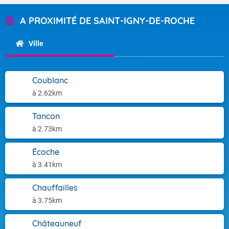
A PROXIMITÉ DE SAINT-IGNY-DE-ROCHE
Ville
Coublanc
à 2.62km
Tancon
à 2.73km
Écoche
à 3.41km
Chauffailles
à 3.75km
Châteauneuf