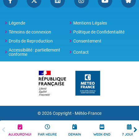
Légende
Mentions Légales
Témoins de connexion
Politique de Confidentialité
Droits de Reproduction
Consentement
Accessibilité : partiellement
Contact
conforme
© 2026 Copyright -
Météo-France
AUJOURD'HUI
PAR HEURE
DEMAIN
WEEK-END
7 JOURS