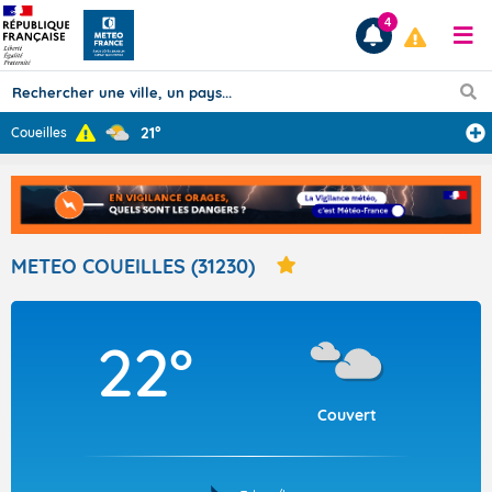
4
21°
Coueilles
Prévisions
TOUS LES RÉSULTATS
METEO COUEILLES (31230)
Articles
22°
Couvert