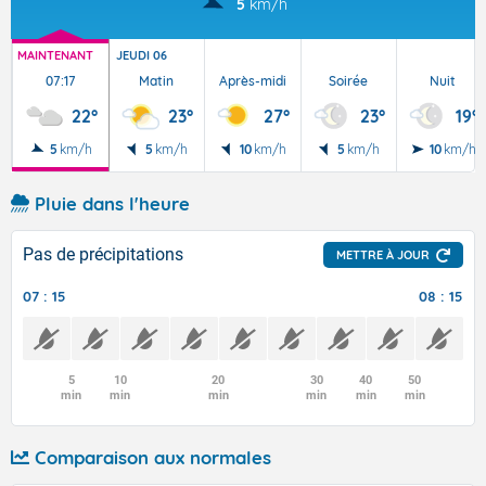
5
km/h
MAINTENANT
JEUDI 06
07:17
Matin
Après-midi
Soirée
Nuit
22°
23°
27°
23°
19°
5
km/h
5
km/h
10
km/h
5
km/h
10
km/h
Pluie dans l'heure
Pas de précipitations
METTRE À JOUR
07 : 15
08 : 15
5
10
20
30
40
50
min
min
min
min
min
min
Comparaison aux normales