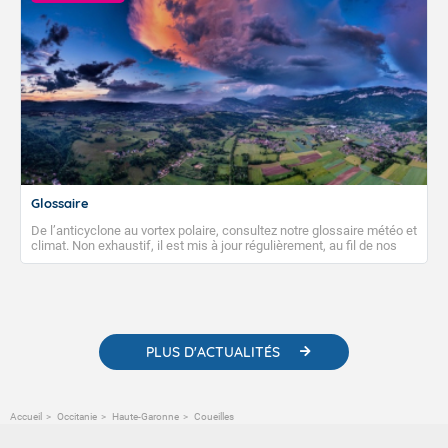
Glossaire
De l’anticyclone au vortex polaire, consultez notre glossaire météo et
climat. Non exhaustif, il est mis à jour régulièrement, au fil de nos
publications. Vous y trouverez également des liens utiles vers nos
contenus pédagogiques concernant les phénomènes
météorologiques et des informations scientifiques sur le
changement climatique.
PLUS D'ACTUALITÉS
Accueil
Occitanie
Haute-Garonne
Coueilles