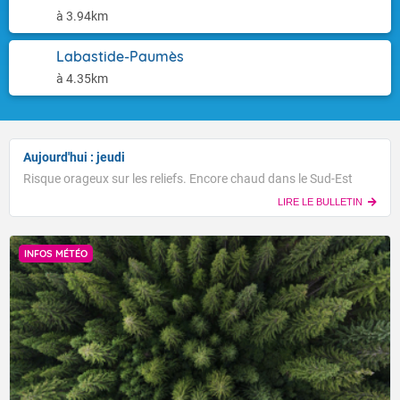
à 3.94km
Labastide-Paumès
à 4.35km
Aujourd'hui : jeudi
Risque orageux sur les reliefs. Encore chaud dans le Sud-Est
LIRE LE BULLETIN
INFOS MÉTÉO