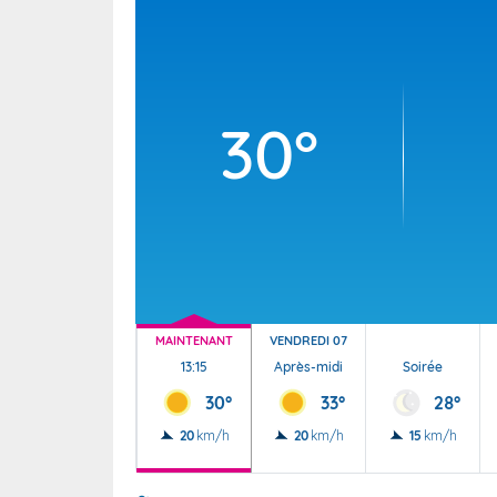
Wallis e
Grand fr
30°
MAINTENANT
VENDREDI 07
13:15
Après-midi
Soirée
30°
33°
28°
20
km/h
20
km/h
15
km/h