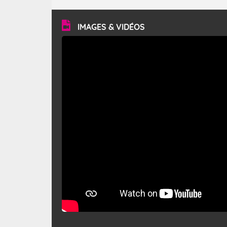
turbulent et généralement sec, pouvant souffler à une
vitesse moyenne de 50 km/h et atteindre 80 à 100 km/h
en rafales, parfois davantage. Il parcourt la basse vallée
du Rhône et la Provence et envahit le littoral
IMAGES & VIDÉOS
méditerranéen à partir de la Camargue.