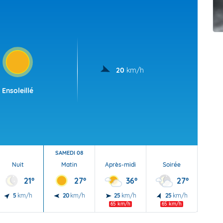
t Futuna
oid
20
km/h
Ensoleillé
SAMEDI 08
Nuit
Matin
Après-midi
Soirée
Nu
21°
27°
36°
27°
5
km/h
20
km/h
25
km/h
25
km/h
20
65 km/h
65 km/h