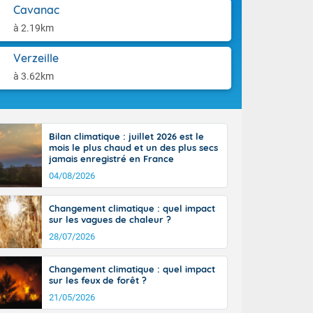
aison.
Cavanac
n peu moins
t 25 à 30
à 2.19km
0 à 35 degrés
rranéen.
Verzeille
à 3.62km
-France jusque
Bilan climatique : juillet 2026 est le
sur la Corse.
mois le plus chaud et un des plus secs
des Pyrénées,
jamais enregistré en France
. En marge de
04/08/2026
rection de la
di. En soirée,
Changement climatique : quel impact
 sur
sur les vagues de chaleur ?
e thermomètre
28/07/2026
squ'à 22 à 24,
culier, sur le
Changement climatique : quel impact
, hors côtes
sur les feux de forêt ?
nt 38 ou 39
21/05/2026