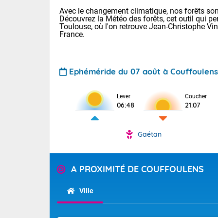
Avec le changement climatique, nos forêts sont
Découvrez la Météo des forêts, cet outil qui pe
Toulouse, où l'on retrouve Jean-Christophe Vi
France.
Ephéméride du 07 août à Couffoulens
Voici les tem
Lever
Coucher
: 18/25 Paris
06:48
21:07
Clermont-Fd :
Limoges : 21/
Lille : 18/26
Gaétan
TENDANCE P
Cet après-mi
Pour la sema
Calme, enso
A PROXIMITÉ DE COUFFOULENS
Cette semain
temps devrait 
La journée s'
Ville
territoire. Se
Tendance des
chaîne des Py
2026 :
mistral souff