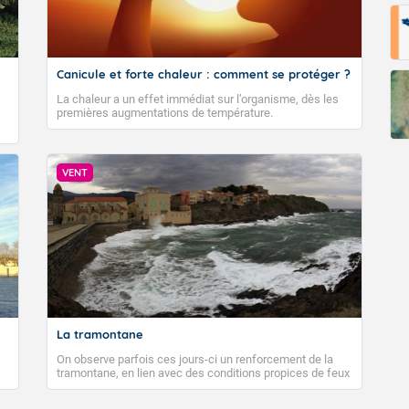
Fermer
Canicule et forte chaleur : comment se protéger ?
La chaleur a un effet immédiat sur l’organisme, dès les
premières augmentations de température.
VENT
La tramontane
On observe parfois ces jours-ci un renforcement de la
tramontane, en lien avec des conditions propices de feux
de forêt. Mais qu'est-ce que la tramontane ? Quelles sont
ses caractéristiques ? La tramontane est un vent