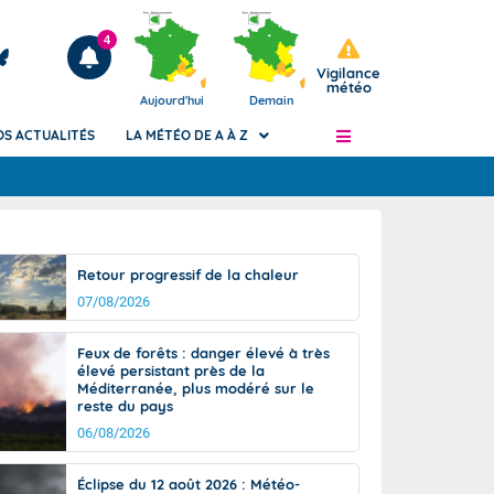
4
Vigilance
météo
Aujourd'hui
Demain
OS ACTUALITÉS
LA MÉTÉO DE A À Z
Articles
ngers
Retour progressif de la chaleur
Phénomènes dangereux de J+2 à J+7
07/08/2026
civile
Avertissement pluies intenses à l'échelle
des communes (Apic)
és
Feux de forêts : danger élevé à très
Bulletins Marine
élevé persistant près de la
Méditerranée, plus modéré sur le
ateur de
Bulletins d'estimation du risque
reste du pays
d'avalanche
06/08/2026
-pompier
Météo des forêts
Vigicrues
Éclipse du 12 août 2026 : Météo-