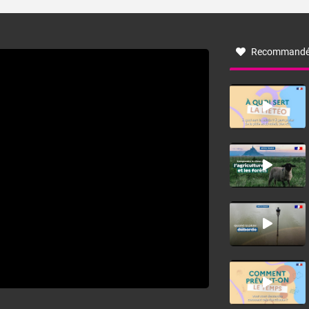
turbulent soufflant de secteur nord-ouest à nord, ou ouest
à nord-ouest, dans un secteur qui part du Roussillon à la
vallée de l’Aude et à l’ouest de l’Hérault. L’étymologie de
ce vent vient du latin trasmontanus, signifiant au-delà des
monts, en allusion aux régions montagneuses d’où
Recommandé
provient ce vent.