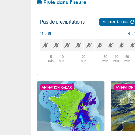
Pluie dans l'heure
Pas de précipitations
METTRE À JOUR
13 : 15
14 : 
5
10
20
30
40
50
min
min
min
min
min
min
ANIMATION RADAR
ANIMATION 