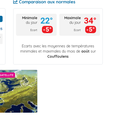
Comparaison aux normales
Minimale
Maximale
22°
34°
du jour
du jour
5°
5°
15
Ecart
Ecart
Écarts avec les moyennes de températures
minimales et maximales du mois de
août
sur
Couffoulens
SATELLITE