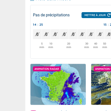
Pas de précipitations
METTRE À JOUR
14 : 25
15 : 
5
10
20
30
40
50
min
min
min
min
min
min
ANIMATION RADAR
ANIMATION 