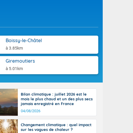
tes
aison.
 possible sur
e, avec des
bourgeonnent
rse sur le sud
 sur la
d à nord-ouest
Boissy-le-Châtel
 entre 50 et
à 3.85km
ur résiste sur
imales
Giremoutiers
Rhône-Alpes à
 terres et 20
à 5.01km
Bilan climatique : juillet 2026 est le
mois le plus chaud et un des plus secs
jamais enregistré en France
ble du
04/08/2026
es
u'à 50-60 km/h
Changement climatique : quel impact
ilent les
sur les vagues de chaleur ?
ttoral l'après-