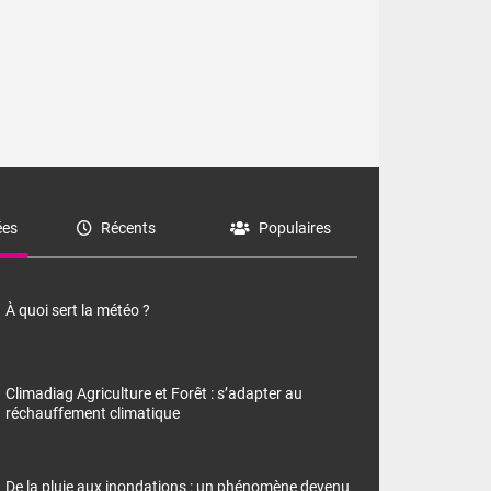
des valeurs
es
Récents
Populaires
À quoi sert la météo ?
Climadiag Agriculture et Forêt : s’adapter au
réchauffement climatique
De la pluie aux inondations : un phénomène devenu