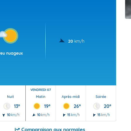
t Futuna
oid
20
km/h
Peu nuageux
VENDREDI 07
Nuit
Matin
Après-midi
Soirée
Nu
13°
19°
26°
20°
10
km/h
10
km/h
15
km/h
15
km/h
5
Comparaison aux normales