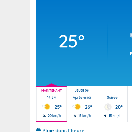
Wallis e
Grand fr
25°
MAINTENANT
JEUDI 06
14:24
Après-midi
Soirée
25°
26°
20°
20
km/h
15
km/h
15
km/h
Pluie dans l'heure