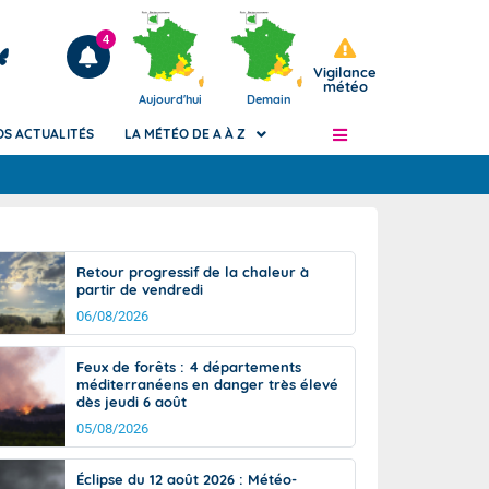
4
Vigilance
météo
Aujourd'hui
Demain
OS ACTUALITÉS
LA MÉTÉO DE A À Z
Articles
ngers
Retour progressif de la chaleur à
Phénomènes dangereux de J+2 à J+7
partir de vendredi
civile
Avertissement pluies intenses à l'échelle
06/08/2026
des communes (Apic)
és
Bulletins Marine
Feux de forêts : 4 départements
méditerranéens en danger très élevé
ateur de
Bulletins d'estimation du risque
dès jeudi 6 août
d'avalanche
05/08/2026
-pompier
Météo des forêts
Vigicrues
Éclipse du 12 août 2026 : Météo-