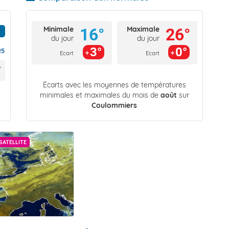
Minimale
Maximale
16°
26°
du jour
du jour
3°
0°
25
Ecart
Ecart
Écarts avec les moyennes de températures
minimales et maximales du mois de
août
sur
Coulommiers
SATELLITE