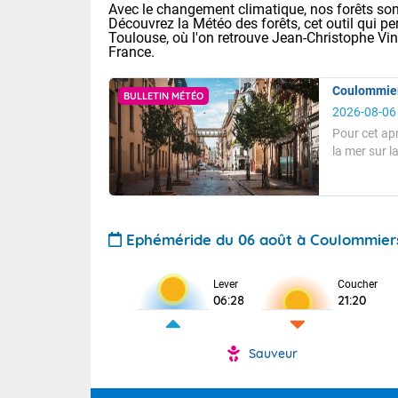
Avec le changement climatique, nos forêts sont
Découvrez la Météo des forêts, cet outil qui pe
Toulouse, où l'on retrouve Jean-Christophe Vi
France.
Coulommiers
BULLETIN MÉTÉO
2026-08-06
Pour cet ap
la mer sur 
Voici les tem
partage.
Le
: 18/23 Paris
de Nord-Oue
Pour cet aprè
Clermont-Fd :
Limoges : 20/
A 13 heures, 
Lille : 19/24
Ephéméride du 06 août à Coulommier
hectopascals
TENDANCE P
Cet après-mid
Le soleil bril
Lever
Coucher
Pour la sema
06:28
21:20
Risque orag
Les températu
orange cani
Cette semain
temps devrait 
du-Sud (2A)
Vent de Nord-
(69), Var (8
Sauveur
Tendance des
Pour ce soir.
2026 :
Sur le Sud-Oue