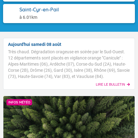
Saint-Cyr-en-Pail
à 6.01km
Aujourd'hui samedi 08 août
Très chaud. Dégradation orageuse en soirée par le Sud-Ouest.
12 départements sont placés en vigilance orange "Canicule" :
Alpes-Maritimes (06), Ardèche (07), Corse-du-Sud (2A), Haute-
Corse (2B), Drôme (26), Gard (30), Isère (38), Rhône (69), Savoie
(73), Haute-Savoie (74), Var (83), et Vaucluse (84).
LIRE LE BULLETIN
INFOS MÉTÉO