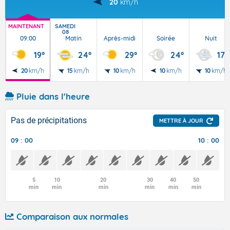
20
km/h
MAINTENANT
SAMEDI
08
09:00
Matin
Après-midi
Soirée
Nuit
19°
24°
29°
24°
17°
20
km/h
15
km/h
10
km/h
10
km/h
10
km/h
Pluie dans l'heure
Pas de précipitations
METTRE À JOUR
09 : 00
10 : 00
5
10
20
30
40
50
min
min
min
min
min
min
Comparaison aux normales