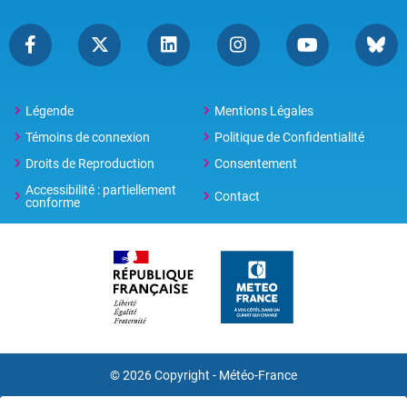
Légende
Mentions Légales
Témoins de connexion
Politique de Confidentialité
Droits de Reproduction
Consentement
Accessibilité : partiellement
Contact
conforme
© 2026 Copyright -
Météo-France