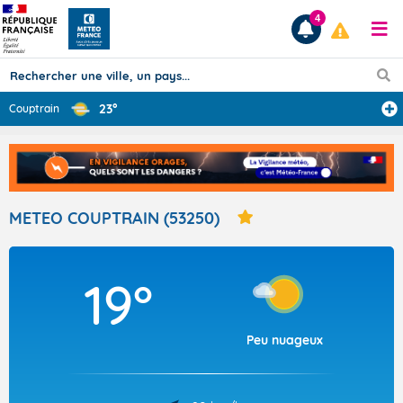
4
23°
Couptrain
Prévisions
TOUS LES RÉSULTATS
METEO COUPTRAIN (53250)
Articles
19°
Peu nuageux