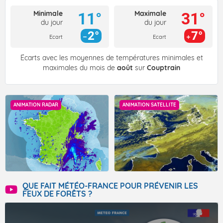
Minimale
Maximale
11°
31°
du jour
du jour
2°
7°
Ecart
Ecart
Écarts avec les moyennes de températures minimales et
maximales du mois de
août
sur
Couptrain
ANIMATION RADAR
ANIMATION SATELLITE
QUE FAIT MÉTÉO-FRANCE POUR PRÉVENIR LES
FEUX DE FORÊTS ?