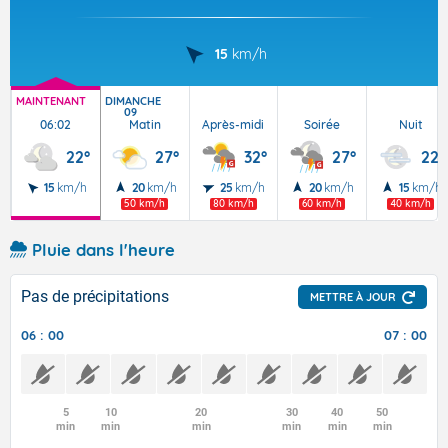
15
km/h
MAINTENANT
DIMANCHE
09
06:02
Matin
Après-midi
Soirée
Nuit
22°
27°
32°
27°
22°
15
km/h
20
km/h
25
km/h
20
km/h
15
km/h
50 km/h
80 km/h
60 km/h
40 km/h
Pluie dans l'heure
Pas de précipitations
METTRE À JOUR
06 : 00
07 : 00
5
10
20
30
40
50
min
min
min
min
min
min