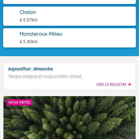
Chalon
à 5.07km
Monsteroux-Milieu
à 5.40km
Aujourd'hui : dimanche
Temps orageux et toujours bien chaud.
LIRE LE BULLETIN
INFOS MÉTÉO