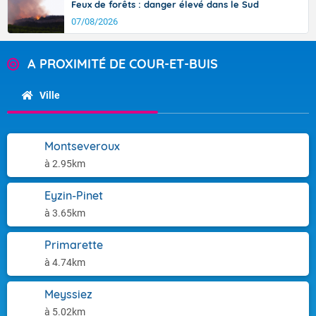
Feux de forêts : danger élevé dans le Sud
07/08/2026
A PROXIMITÉ DE COUR-ET-BUIS
Ville
Montseveroux
à 2.95km
Eyzin-Pinet
à 3.65km
Primarette
à 4.74km
Meyssiez
à 5.02km