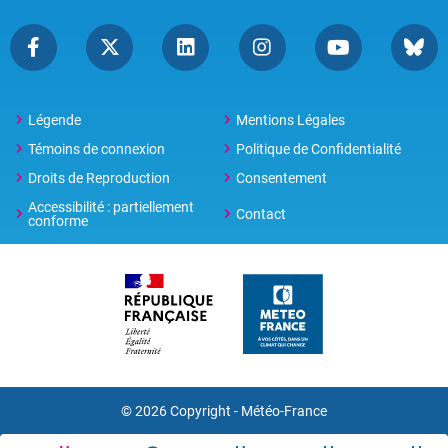
Légende
Mentions Légales
Témoins de connexion
Politique de Confidentialité
Droits de Reproduction
Consentement
Accessibilité : partiellement
Contact
conforme
© 2026 Copyright -
Météo-France