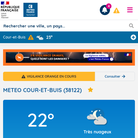
4
23°
Cour-et-Buis
Prévisions
TOUS LES RÉSULTATS
VIGILANCE ORANGE EN COURS
Consulter
Articles
METEO COUR-ET-BUIS (38122)
22°
Très nuageux