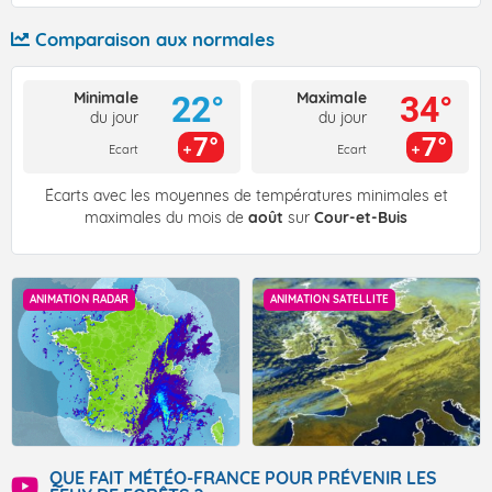
Comparaison aux normales
Minimale
Maximale
22°
34°
du jour
du jour
7°
7°
Ecart
Ecart
Écarts avec les moyennes de températures minimales et
maximales du mois de
août
sur
Cour-et-Buis
ANIMATION RADAR
ANIMATION SATELLITE
QUE FAIT MÉTÉO-FRANCE POUR PRÉVENIR LES